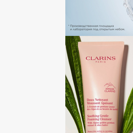
Eigshow
EpilProfi
Elemis
Erborian
Elian Russia
Essence
Elie Saab
Essential Parfums Paris
F
FANE
Flipper
Farmstay
FLOEMA
Felce Azzurra
Floraïku
Fillerina
Forlle'd
ЭКСКЛЮЗИВ
Fiona Franchimon