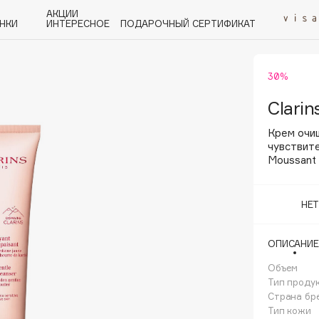
АКЦИИ
НКИ
ИНТЕРЕСНОЕ
ПОДАРОЧНЫЙ СЕРТИФИКАТ
30%
P
Q
R
S
T
U
V
W
Y
Z
А - Я
Clarin
Крем очи
чувствит
Moussant 
Angiopharm
НЕ
KIKO Milano
Estée Lauder
ОПИСАНИЕ
Clarins
Объем
Тип проду
Страна бр
Тип кожи