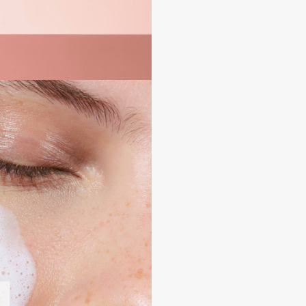
Consly
Corimo
CosRX
Cottolina
Crescina
Cunzite
Curaprox