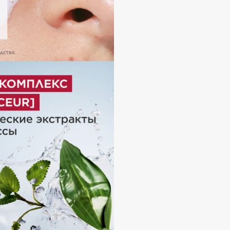
Dr.Althea
Dr.Ceuracle
Dr.Jart+
DSD de Luxe
Dyson
Estrâde
Estée Lauder
Etat Pur
Etude House