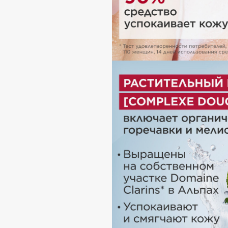
D
d'Alba
Dior
DABO
Divage
DARLING*
Dolce & Gabbana
Darphin
Dolomit
Davines
Dorco
Deonica
DP Daily Perfection
Dessange
Dr. Vranjes Firenze
E
Eat My
Ella Bartsueva Brushes
Ecolatier
EMBRACE Haircare
Ecotools
Emmanuelle Jane
EGIA
Enough