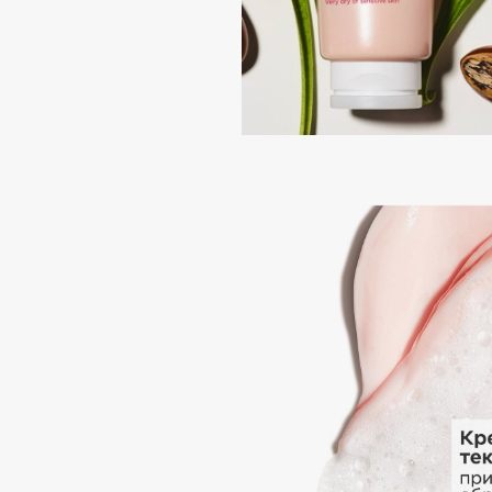
G
Garnier
Giardino Magico
Gecko
Gillette
Geltek
Givenchy
Genosys
Global Keratin
ЭКСКЛЮЗИВ
Global White
Geomar
H
Hadat Cosmetics
HELIBEAUTY
Hamis
Hempz
Hapica
HFC