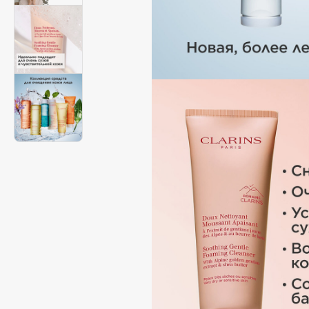
Aravia Professional
Alix Avien
Arcadia
Allies of Skin
Archetype
AMAN
B
Babor
beautyblender
Baffy
Bebble
Balmain Hair Couture
Beverly Hills Polo Club
ЭКСКЛЮЗИВ
Biodance
Banderas
Bioderma
Basicare
Biomed
Batiste
Biorepair
Beauty Bomb
Blanx
Beauty Pati
Blistex
Beautyblades
НОВИНКА