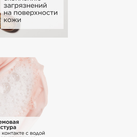
Gourmandise
Grace Day
Guerlain
Guess
Holika Holika
Holly Polly
Holy Land