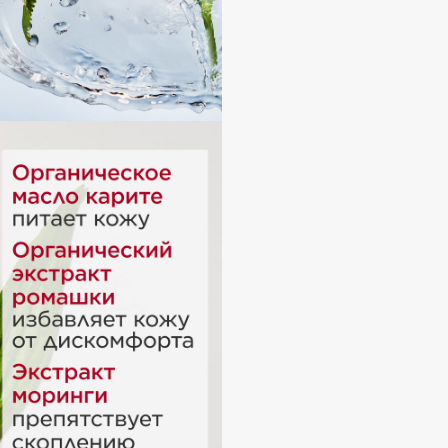
Etude organix
Eva Mosaic
Ex Nihilo
EXOARI L
Fragrance Du Bois
Frederic Malle
Frudia
Funny Organix