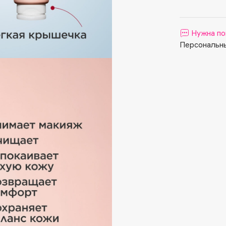
Aveda
Avene
Нужна по
Персональны
Boadicea The Victorious
Bobbi Brown
BOOMSHOP
BORK
Brunello Cucinelli
Bvlgari
by TERRY
BY WISHTREND
Byredo