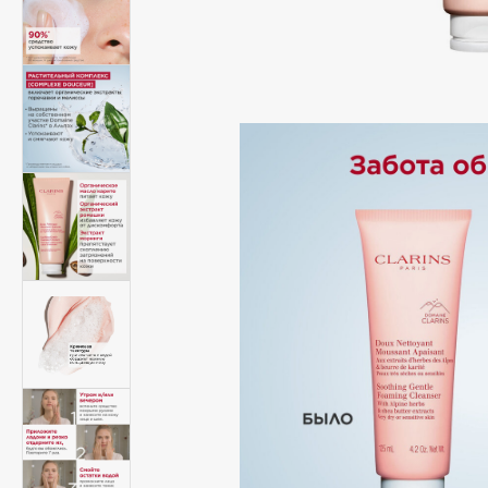
Подарки
0 - 9
Для дома
100BON
22|11
Техника
A
Acqua di Parma
Amina Daudova Brushes
Acque di Italia
Amouage
Adele for you
Amuleto Di Casa
Advante
Angiopharm
ЭКСКЛЮЗИВ
ЭКСКЛЮЗИВ
Aesop
Annbeauty
Age Stop
Anua
ЭКСКЛЮЗИВ
Apadent
AHFA Cosmetics
Apagard
Ajmal