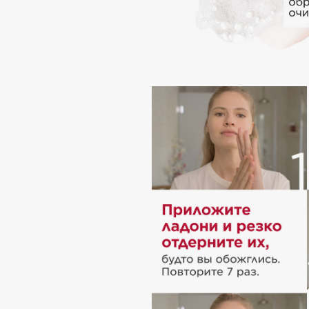
I
I Love My Hair
INGLOT
Iceberg
Initio
Icon Skin
Insight Professional
Influence Beauty
Institut Esthederm
J
James Read
Janeke
Jan Marini
Jimmy Choo
ЭКСКЛЮЗИВ
JMsolution
Jane Iredale