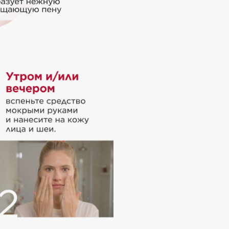
Institute Estelare
Instytutum
invisibobble
IS Clinical
Jo Malone London
Juliette Has A Gun
Juvena