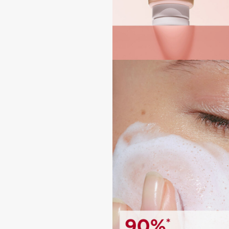
BLOME
C
Cadence
Chupa Chups
Capelli Dorati
Clarette
Carbon Theory
Clarins
Carmex
Clarins Precious
НОВИНКА
Carolina Herrera
Clinique
Catrice
Clive Christian
Celimax
Club De Nuit
Cettua
Collagenina