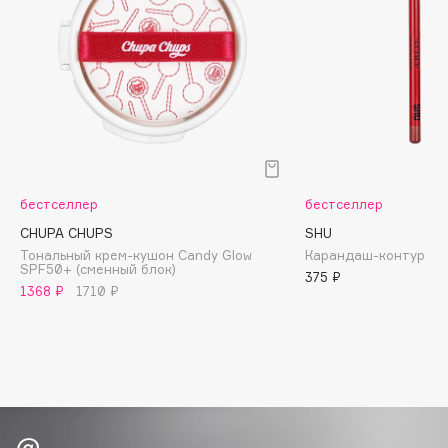
Biomed
Biorepair
Blanx
Blistex
BLOME
Boadicea The Victorious
Bobbi Brown
BOOMSHOP
бестселлер
бестселлер
BORK
CHUPA CHUPS
SHU
Тональный крем-кушон Candy Glow
Карандаш-контур для
Brunello Cucinelli
SPF50+ (сменный блок)
375 ₽
Bvlgari
1368 ₽
1710 ₽
by TERRY
BY WISHTREND
Byredo
C