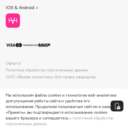
Deonica
IOS & Android >
Dessange
Dior
Divage
Dolce & Gabbana
Dolomit
Dorco
DP Daily Perfection
Оферта
Dr. Vranjes Firenze
Политика обработки персональных данных
Dr.Althea
ООО «Визаж косметикс» Все права защищены
Dr.Ceuracle
Dr.Jart+
Мы используем файлы cookies и технологии веб-аналитики
DSD de Luxe
для улучшения работы сайта и удобства его
использования. Продолжая пользоваться сайтом и нажимая
Dyson
«Принять», вы подтверждаете использование cookies
вашего браузера и соглашаетесь
с политикой обработки
персональных данных.
ДОБАВИТЬ В КОРЗИНУ
782 ₽
978 ₽