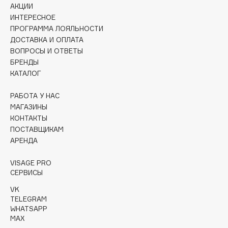
Collagenina
АКЦИИ
ИНТЕРЕСНОЕ
Consly
ПРОГРАММА ЛОЯЛЬНОСТИ
Corimo
ДОСТАВКА И ОПЛАТА
CosRX
ВОПРОСЫ И ОТВЕТЫ
Cottolina
БРЕНДЫ
КАТАЛОГ
Crescina
Cunzite
РАБОТА У НАС
Curaprox
МАГАЗИНЫ
КОНТАКТЫ
ПОСТАВЩИКАМ
D
АРЕНДА
VISAGE PRO
d'Alba
СЕРВИСЫ
DABO
VK
DARLING*
TELEGRAM
Darphin
WHATSAPP
MAX
Davines