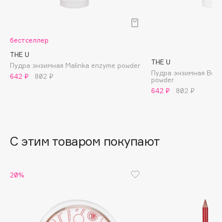
B
Babor
бестселлер
Baffy
THE U
Balmain Hair Couture
ЭКСКЛЮЗИВ
THE U
Пудра энзимная Malinka enzyme powder
Banderas
Пудра энзимная Bere
642 ₽
802 ₽
powder
Basicare
642 ₽
802 ₽
Batiste
Beauty Bomb
Beauty Pati
С этим товаром покупают
Beautyblades
НОВИНКА
beautyblender
Bebble
20%
Beverly Hills Polo Club
Biodance
Bioderma