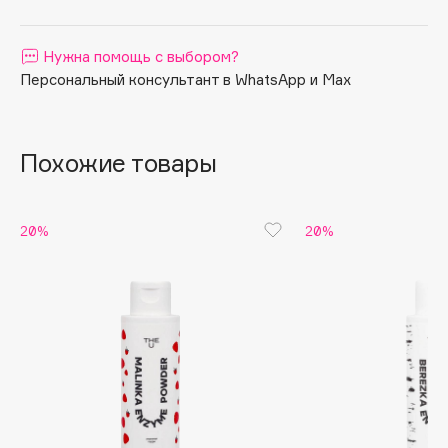
Apagard
Aravia Professional
Нужна помощь с выбором?
Персональный консультант в WhatsApp и Max
Arcadia
Archetype
Architect Demidoff
Похожие товары
ARIVE MAKEUP
Art&Fact
Art-Visage
20%
20%
Artdeco
Astra
Atelier Rebul
Augustinus Bader
Aveda
Avene