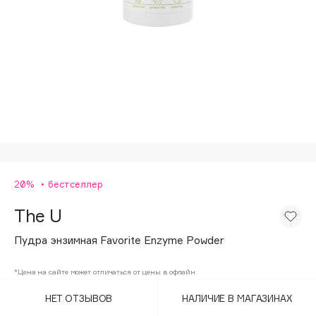
Подарки
Tom Ford
HFC
Для дома
Angiopharm
Техника
KIKO Milano
Estée Lauder
Clarins
0 - 9
20%
бестселлер
100BON
22|11
The U
Пудра энзимная Favorite Enzyme Powder
A
*Цена на сайте может отличаться от цены в офлайн
Acqua di Parma
НЕТ ОТЗЫВОВ
НАЛИЧИЕ В МАГАЗИНАХ
Acque di Italia