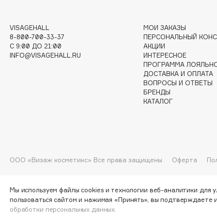
G
VISAGEHALL
МОИ ЗАКАЗЫ
Garnier
Giardino Magico
8-800-700-33-37
ПЕРСОНАЛЬНЫЙ КОНС
C 9:00 ДО 21:00
АКЦИИ
Gecko
Gillette
INFO@VISAGEHALL.RU
ИНТЕРЕСНОЕ
Geltek
Givenchy
ПРОГРАММА ЛОЯЛЬН
ДОСТАВКА И ОПЛАТА
Genosys
Global Keratin
ЭКСКЛЮЗИВ
ВОПРОСЫ И ОТВЕТЫ
Global White
Geomar
БРЕНДЫ
КАТАЛОГ
H
ООО «Визаж косметикс» Все права защищены
Оферта
По
Hadat Cosmetics
HELIBEAUTY
Hamis
Hempz
Hapica
HFC
Мы используем файлы cookies и технологии веб-аналитики для 
пользоваться сайтом и нажимая «Принять», вы подтверждаете 
обработки персональных данных.