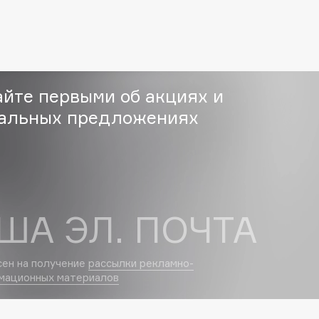
Etude organix
Eva Mosaic
Ex Nihilo
EXOARI L
айте первыми об акциях и
альных предложениях
Fragrance Du Bois
Frederic Malle
ША ЭЛ. ПОЧТА
Frudia
Funny Organix
сен на получение
рассылки рекламно-
мационных материалов