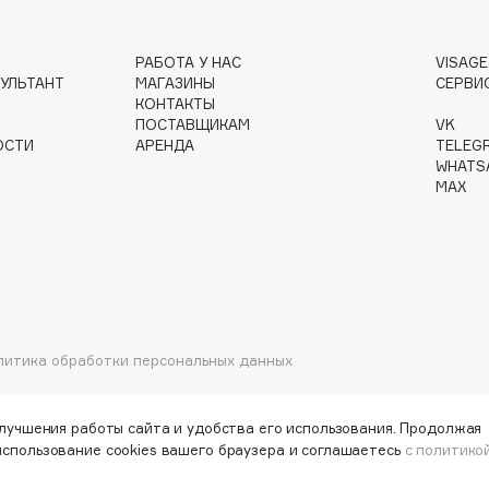
РАБОТА У НАС
VISAG
Gourmandise
УЛЬТАНТ
МАГАЗИНЫ
СЕРВИ
КОНТАКТЫ
Grace Day
ПОСТАВЩИКАМ
VK
Guerlain
ОСТИ
АРЕНДА
TELEG
WHATS
Guess
MAX
литика обработки персональных данных
Holika Holika
Holly Polly
Holy Land
улучшения работы сайта и удобства его использования. Продолжая
использование cookies вашего браузера и соглашаетесь
с политико