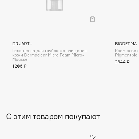
BLOME
C
DR.JART+
BIODERMA
Cadence
Chupa Chups
Гель-пенка для глубокого очищения
Крем осве
кожи Dermaclear Micro Foam Micro-
Pigmentbio
Capelli Dorati
Clarette
Mousse
2544 ₽
Carbon Theory
Clarins
1200 ₽
Carmex
Clarins Precious
НОВИНКА
Carolina Herrera
Clinique
Catrice
Clive Christian
Celimax
Club De Nuit
Cettua
Collagenina
С этим товаром покупают