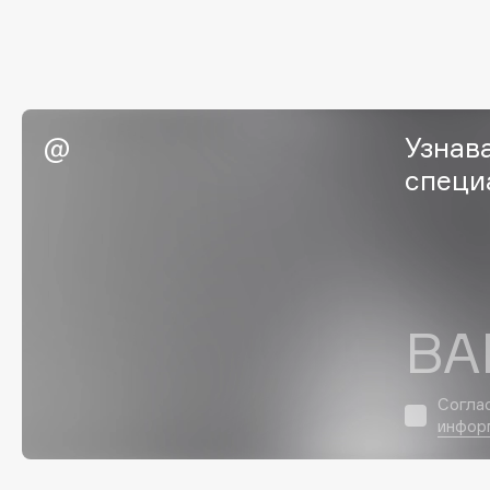
Eigshow
EpilProfi
Elemis
Erborian
Elian Russia
Essence
Elie Saab
Essential Parfums Paris
Узнав
специ
F
FANE
Flipper
Farmstay
FLOEMA
ВА
Felce Azzurra
Floraïku
Fillerina
Forlle'd
ЭКСКЛЮЗИВ
Согла
Fiona Franchimon
инфор