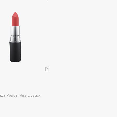
Dr.Althea
Dr.Ceuracle
Dr.Jart+
DSD de Luxe
Dyson
Estrâde
да Powder Kiss Lipstick
Estée Lauder
Etat Pur
Etude House