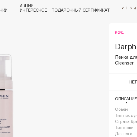
АКЦИИ
НКИ
ИНТЕРЕСНОЕ
ПОДАРОЧНЫЙ СЕРТИФИКАТ
50%
P
Q
R
S
T
U
V
W
Y
Z
А - Я
Darph
Пенка для
Cleanser
НЕ
Angiopharm
KIKO Milano
ОПИСАНИЕ
Estée Lauder
Объем
Clarins
Тип проду
Страна бр
Тип кожи
Для кого