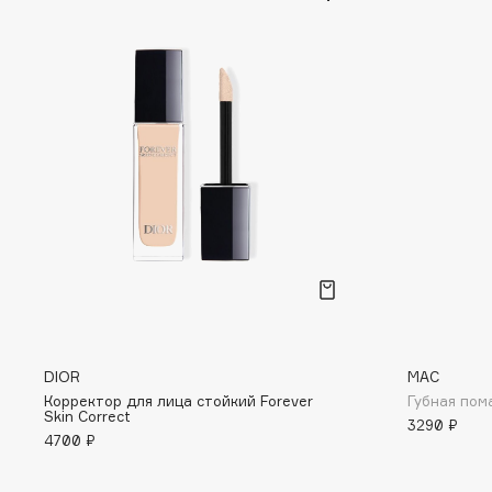
D
d'Alba
Dior
DABO
Divage
DARLING*
Dolce & Gabbana
Darphin
Dolomit
Davines
Dorco
Deonica
DP Daily Perfection
Dessange
Dr. Vranjes Firenze
E
DIOR
MAC
Eat My
Ella Bartsueva Brushes
Корректор для лица стойкий Forever
Губная пома
Skin Correct
3290 ₽
Ecolatier
EMBRACE Haircare
4700 ₽
Ecotools
Emmanuelle Jane
EGIA
Enough