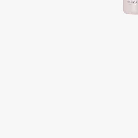
Подарки
0 - 9
Для дома
100BON
22|11
Техника
A
Acqua di Parma
Amina Daudova Brushes
Acque di Italia
Amouage
Adele for you
Amuleto Di Casa
Advante
Angiopharm
ЭКСКЛЮЗИВ
ЭКСКЛЮЗИВ
Aesop
Annbeauty
Age Stop
Anua
ЭКСКЛЮЗИВ
Apadent
AHFA Cosmetics
Apagard
Ajmal