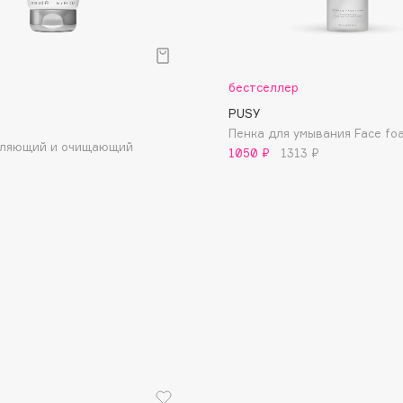
бестселлер
PUSY
Пенка для умывания Face fo
Consly
тляющий и очищающий
1050 ₽
1313 ₽
Corimo
CosRX
Cottolina
Crescina
Cunzite
Curaprox