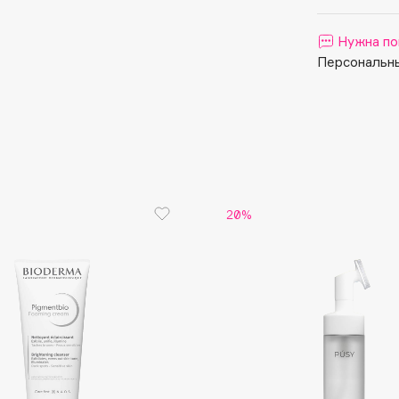
Aveda
Avene
Нужна по
Персональны
Boadicea The Victorious
Bobbi Brown
20%
BOOMSHOP
BORK
Brunello Cucinelli
Bvlgari
by TERRY
BY WISHTREND
Byredo