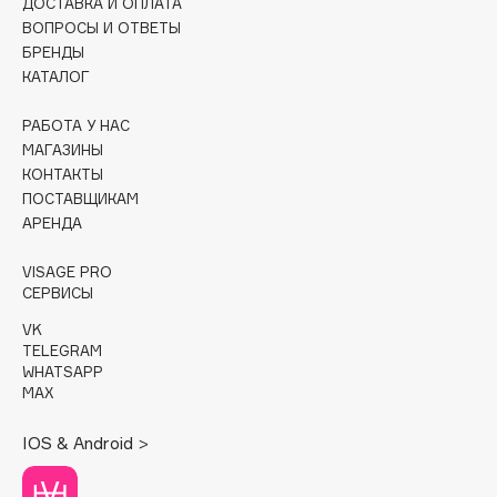
ДОСТАВКА И ОПЛАТА
ВОПРОСЫ И ОТВЕТЫ
Cadence
БРЕНДЫ
Capelli Dorati
КАТАЛОГ
Carbon Theory
РАБОТА У НАС
Carmex
МАГАЗИНЫ
Carolina Herrera
КОНТАКТЫ
Catrice
ПОСТАВЩИКАМ
АРЕНДА
Celimax
Cettua
VISAGE PRO
Chupa Chups
СЕРВИСЫ
Clarette
VK
TELEGRAM
Clarins
WHATSAPP
Clarins Precious
НОВИНКА
MAX
Clinique
IOS & Android >
Clive Christian
Club De Nuit