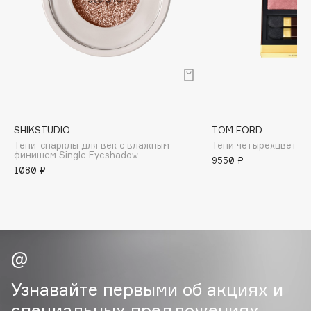
B
444
Babor
445
Baffy
Balmain Hair Couture
446
ЭКСКЛЮЗИВ
Banderas
447
Basicare
SHIKSTUDIO
TOM FORD
450
Batiste
Тени-спарклы для век с влажным
Тени четырехцветные
финишем Single Eyeshadow
Beauty Bomb
9550 ₽
452
1080 ₽
Beauty Pati
453
Beautyblades
НОВИНКА
beautyblender
Bebble
Beverly Hills Polo Club
Biodance
Узнавайте первыми об акциях и
Bioderma
специальных предложениях