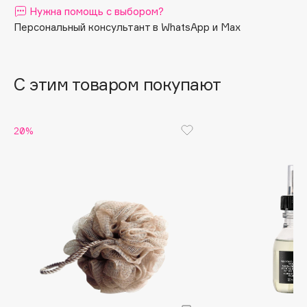
Нужна помощь с выбором?
Apagard
Персональный консультант в WhatsApp и Max
Aravia Professional
Arcadia
Archetype
С этим товаром покупают
Architect Demidoff
ARIVE MAKEUP
20%
Art&Fact
Art-Visage
Artdeco
Astra
Atelier Rebul
Augustinus Bader
Aveda
Avene