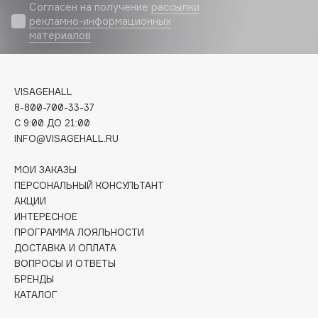
Biomed
Согласен на получение
рассылки
рекламно-информационных
Biorepair
материалов
Blanx
Blistex
BLOME
VISAGEHALL
Boadicea The Victorious
8-800-700-33-37
Bobbi Brown
C 9:00 ДО 21:00
INFO@VISAGEHALL.RU
BOOMSHOP
BORK
МОИ ЗАКАЗЫ
Brunello Cucinelli
ПЕРСОНАЛЬНЫЙ КОНСУЛЬТАНТ
АКЦИИ
Bvlgari
ИНТЕРЕСНОЕ
by TERRY
ПРОГРАММА ЛОЯЛЬНОСТИ
BY WISHTREND
ДОСТАВКА И ОПЛАТА
Byredo
ВОПРОСЫ И ОТВЕТЫ
БРЕНДЫ
КАТАЛОГ
C