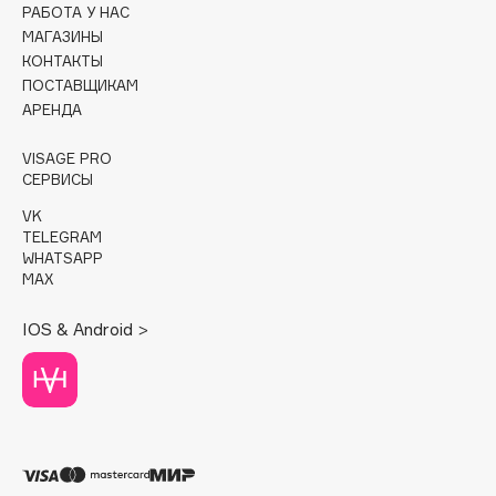
РАБОТА У НАС
МАГАЗИНЫ
Cadence
КОНТАКТЫ
Capelli Dorati
ПОСТАВЩИКАМ
Carbon Theory
АРЕНДА
Carmex
VISAGE PRO
Carolina Herrera
СЕРВИСЫ
Catrice
VK
Celimax
TELEGRAM
Cettua
WHATSAPP
MAX
Chupa Chups
Clarette
IOS & Android >
Clarins
Clarins Precious
Clinique
Clive Christian
Club De Nuit