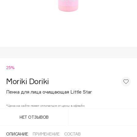
Подарки
Tom Ford
HFC
Для дома
Angiopharm
Техника
KIKO Milano
Estée Lauder
Clarins
0 - 9
25%
Moriki Doriki
100BON
22|11
Пенка для лица очищающая Little Star
*Цена на сайте может отличаться от цены в офлайн
A
НЕТ ОТЗЫВОВ
Acqua di Parma
Acque di Italia
ОПИСАНИЕ
ПРИМЕНЕНИЕ
СОСТАВ