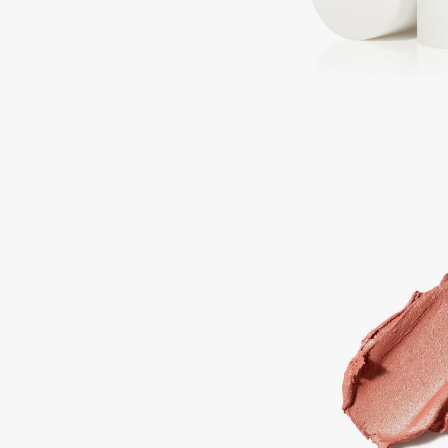
Подарки
0 - 9
Для дома
100BON
22|11
Техника
A
Acqua di Parma
Amina Daudova Brushes
Acque di Italia
Amouage
Adele for you
Amuleto Di Casa
Advante
Angiopharm
ЭКСКЛЮЗИВ
ЭКСКЛЮЗИВ
Aesop
Annbeauty
Age Stop
Anua
ЭКСКЛЮЗИВ
Apadent
AHFA Cosmetics
Apagard
Ajmal