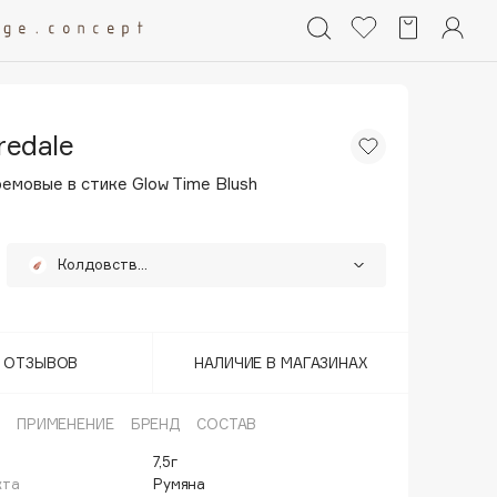
redale
емовые в стике Glow Time Blush
Колдовство/Enchanted
Последний
Дневной розовый/Smolder
Леденец/Fervor
Т ОТЗЫВОВ
НАЛИЧИЕ В МАГАЗИНАХ
Нежно-розовый/Balmy
ПРИМЕНЕНИЕ
БРЕНД
СОСТАВ
Освежающий коралловый/Afterglow
7,5г
кта
Румяна