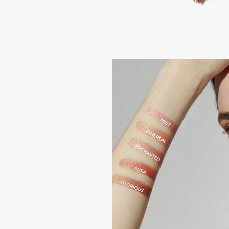
Aravia Professional
Alix Avien
Arcadia
Allies of Skin
Archetype
AMAN
B
Babor
beautyblender
Baffy
Bebble
Balmain Hair Couture
Beverly Hills Polo Club
ЭКСКЛЮЗИВ
Biodance
Banderas
Bioderma
Basicare
Biomed
Batiste
Biorepair
Beauty Bomb
Blanx
Beauty Pati
Blistex
Beautyblades
НОВИНКА