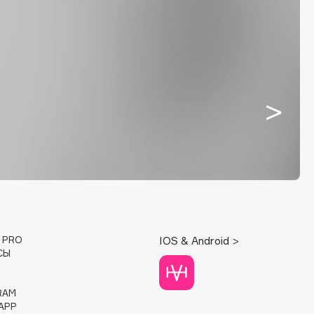
E PRO
IOS & Android >
СЫ
RAM
APP