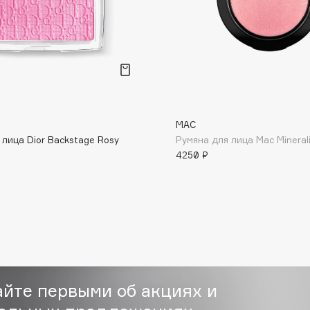
Dr.Althea
Dr.Ceuracle
Dr.Jart+
DSD de Luxe
Dyson
MAC
 лица Dior Backstage Rosy
Румяна для лица Mac Minerali
4250 ₽
Estée Lauder
Etat Pur
айте первыми об акциях и
Etude House
Etude organix