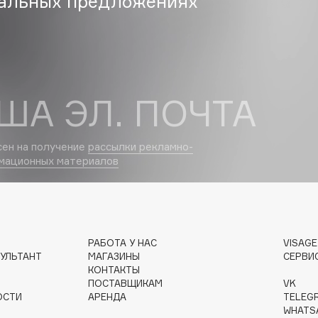
альных предложениях
Eva Mosaic
Ex Nihilo
EXOARI L
ША ЭЛ. ПОЧТА
сен на получение
рассылки рекламно-
мационных материалов
Fragrance Du Bois
Frederic Malle
Frudia
РАБОТА У НАС
VISAG
УЛЬТАНТ
МАГАЗИНЫ
СЕРВИ
Funny Organix
КОНТАКТЫ
ПОСТАВЩИКАМ
VK
ОСТИ
АРЕНДА
TELEG
WHATS