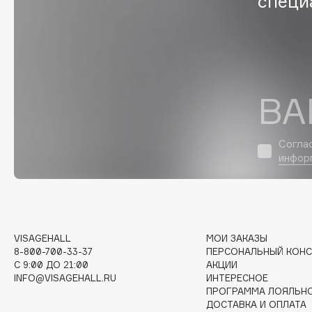
специ
EGIA
EpilProfi
Eigshow
Erborian
Elemis
Essence
Elian Russia
Essential Parfums Paris
ВА
Elie Saab
Estrâde
Согла
инфор
F
FANE
Flipper
Farmstay
FLOEMA
Felce Azzurra
Floraïku
VISAGEHALL
МОИ ЗАКАЗЫ
8-800-700-33-37
ПЕРСОНАЛЬНЫЙ КОНС
Fillerina
Forlle'd
ЭКСКЛЮЗИВ
C 9:00 ДО 21:00
АКЦИИ
Fiona Franchimon
INFO@VISAGEHALL.RU
ИНТЕРЕСНОЕ
ПРОГРАММА ЛОЯЛЬН
ДОСТАВКА И ОПЛАТА