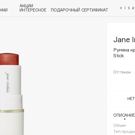
АКЦИИ
НКИ
ИНТЕРЕСНОЕ
ПОДАРОЧНЫЙ СЕРТИФИКАТ
Jane I
P
Q
R
S
T
U
V
W
Y
Z
А - Я
Румяна кр
Stick
Оттенок
Angiopharm
KIKO Milano
НЕ
Estée Lauder
Clarins
ОПИСАНИЕ
Объем
Тип проду