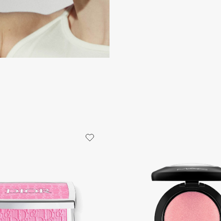
Consly
Corimo
CosRX
Cottolina
Crescina
Cunzite
Curaprox