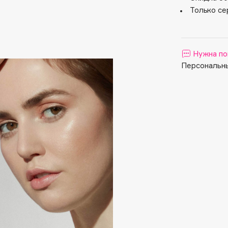
Aveda
Только се
Avene
Нужна по
Персональны
Boadicea The Victorious
Bobbi Brown
BOOMSHOP
BORK
Brunello Cucinelli
Bvlgari
by TERRY
BY WISHTREND
Byredo