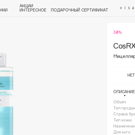
АКЦИИ
НКИ
ИНТЕРЕСНОЕ
ПОДАРОЧНЫЙ СЕРТИФИКАТ
30%
P
Q
R
S
T
U
V
W
Y
Z
А - Я
CosR
Мицелляр
НЕ
Angiopharm
ОПИСАНИЕ
KIKO Milano
Объем
Estée Lauder
Тип проду
Clarins
Страна бр
Тип кожи
Назначени
Для кого