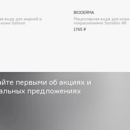
BIODERMA
я вода для жирной и
Мицеллярная вода для кожи
 кожи Sebium
покраснениями Sensibio AR
1765 ₽
Consly
Corimo
CosRX
Cottolina
Crescina
айте первыми об акциях и
Cunzite
альных предложениях
Curaprox