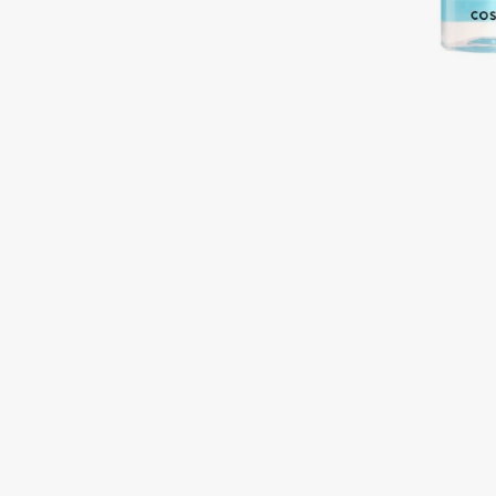
Подарки
0 - 9
Для дома
100BON
22|11
Техника
A
Acqua di Parma
Amina Daudova Brushes
Acque di Italia
Amouage
Adele for you
Amuleto Di Casa
Advante
Angiopharm
ЭКСКЛЮЗИВ
ЭКСКЛЮЗИВ
Aesop
Annbeauty
Age Stop
Anua
ЭКСКЛЮЗИВ
Apadent
AHFA Cosmetics
Apagard
Ajmal