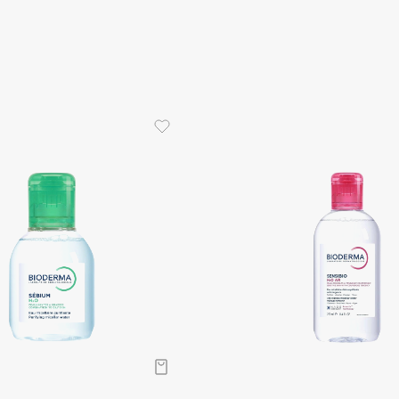
Aveda
Avene
Boadicea The Victorious
Bobbi Brown
BOOMSHOP
BORK
Brunello Cucinelli
Bvlgari
by TERRY
BY WISHTREND
Byredo