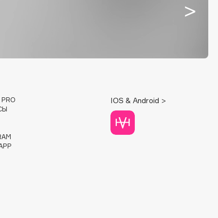
E PRO
IOS & Android >
СЫ
RAM
APP