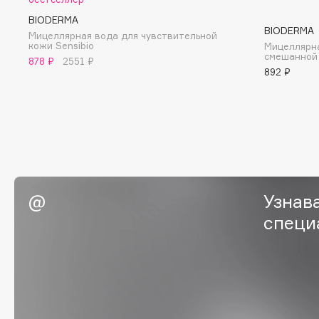
BLOME
BIODERMA
BIODERMA
Мицеллярная вода для чувствительной
кожи Sensibio
Мицеллярна
смешанной
878 ₽
2551 ₽
892 ₽
C
Cadence
Chupa Chups
Capelli Dorati
Clarette
Carbon Theory
Clarins
Carmex
Clarins Precious
НОВИНКА
Carolina Herrera
Clinique
Узнав
Catrice
Clive Christian
специ
Celimax
Club De Nuit
Cettua
Collagenina