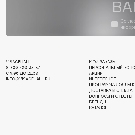
ВА
D
d'Alba
Dior
Согла
DABO
Divage
инфор
DARLING*
Dolce & Gabbana
Darphin
Dolomit
Davines
Dorco
Deonica
DP Daily Perfection
VISAGEHALL
МОИ ЗАКАЗЫ
Dessange
Dr. Vranjes Firenze
8-800-700-33-37
ПЕРСОНАЛЬНЫЙ КОНС
C 9:00 ДО 21:00
АКЦИИ
INFO@VISAGEHALL.RU
ИНТЕРЕСНОЕ
ПРОГРАММА ЛОЯЛЬН
ДОСТАВКА И ОПЛАТА
E
ВОПРОСЫ И ОТВЕТЫ
БРЕНДЫ
КАТАЛОГ
Eat My
Ella Bartsueva Brushes
Ecolatier
EMBRACE Haircare
Ecotools
Emmanuelle Jane
EGIA
Enough