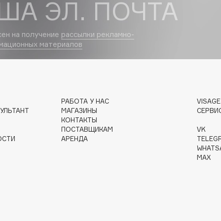
ША ЭЛ. ПОЧТА
Dr.Althea
сен на получение
рассылки рекламно-
Dr.Ceuracle
мационных материалов
Dr.Jart+
DSD de Luxe
Dyson
РАБОТА У НАС
VISAG
УЛЬТАНТ
МАГАЗИНЫ
СЕРВИ
КОНТАКТЫ
ПОСТАВЩИКАМ
VK
ОСТИ
АРЕНДА
TELEG
WHATS
MAX
Estrâde
Estée Lauder
Etat Pur
Etude House