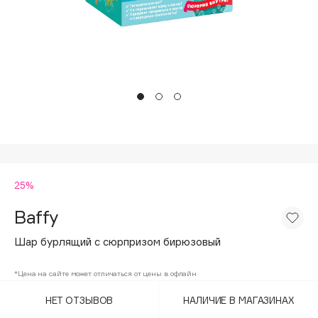
Подарки
Tom Ford
HFC
Для дома
Angiopharm
Техника
KIKO Milano
Estée Lauder
Clarins
0 - 9
25%
100BON
22|11
Baffy
Шар бурлящий с сюрпризом бирюзовый
A
*Цена на сайте может отличаться от цены в офлайн
Acqua di Parma
НЕТ ОТЗЫВОВ
НАЛИЧИЕ В МАГАЗИНАХ
Acque di Italia