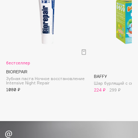
Biomed
Biorepair
Blanx
Blistex
BLOME
Boadicea The Victorious
Bobbi Brown
BOOMSHOP
бестселлер
BORK
BIOREPAIR
BAFFY
Зубная паста Ночное восстановление
Brunello Cucinelli
Intensive Night Repair
Шар бурлящий с сюр
Bvlgari
1080 ₽
224 ₽
299 ₽
by TERRY
BY WISHTREND
Byredo
C