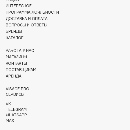
Collagenina
ИНТЕРЕСНОЕ
Consly
ПРОГРАММА ЛОЯЛЬНОСТИ
ДОСТАВКА И ОПЛАТА
Corimo
ВОПРОСЫ И ОТВЕТЫ
CosRX
БРЕНДЫ
Cottolina
КАТАЛОГ
Crescina
РАБОТА У НАС
Cunzite
МАГАЗИНЫ
Curaprox
КОНТАКТЫ
ПОСТАВЩИКАМ
АРЕНДА
D
VISAGE PRO
d'Alba
СЕРВИСЫ
DABO
VK
TELEGRAM
DARLING*
WHATSAPP
Darphin
MAX
Davines