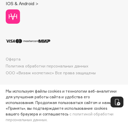
IOS & Android >
Deonica
Dessange
Dior
Divage
Dolce & Gabbana
Dolomit
Dorco
Оферта
DP Daily Perfection
Политика обработки персональных данных
Dr. Vranjes Firenze
ООО «Визаж косметикс» Все права защищены
Dr.Althea
Dr.Ceuracle
Мы используем файлы cookies и технологии веб-аналитики
Dr.Jart+
для улучшения работы сайта и удобства его
DSD de Luxe
использования. Продолжая пользоваться сайтом и нажимая
«Принять», вы подтверждаете использование cookies
Dyson
вашего браузера и соглашаетесь
с политикой обработки
персональных данных.
ДОБАВИТЬ В КОРЗИНУ
224 ₽
299 ₽