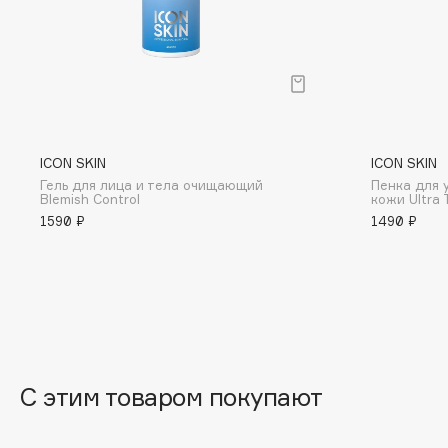
BLOME
C
Cadence
Chupa Chups
ICON SKIN
ICON SKIN
Capelli Dorati
Clarette
Гель для лица и тела очищающий
Пенка для 
Blemish Control
кожи Ultra 
Carbon Theory
Clarins
1590 ₽
1490 ₽
Carmex
Clarins Precious
Carolina Herrera
Clinique
Catrice
Clive Christian
Celimax
Club De Nuit
Cettua
Collagenina
С этим товаром покупают