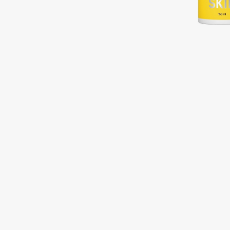
Подарки
0 - 9
Для дома
100BON
22|11
Техника
A
Acqua di Parma
Amina Daudova Brushes
Acque di Italia
Amouage
Adele for you
Amuleto Di Casa
Advante
Angiopharm
ЭКСКЛЮЗИВ
ЭКСКЛЮЗИВ
Aesop
Annbeauty
Age Stop
Anua
ЭКСКЛЮЗИВ
Apadent
AHFA Cosmetics
Apagard
Ajmal