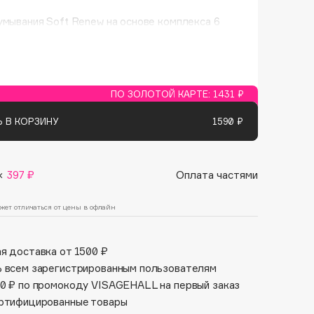
Финал лета
Парфюм для тебя
умывания Soft Renew на основе комплекса 6
1 АВГ - 31 АВГ
5 АВГ - 9 АВГ
беспечивает деликатное очищение и эффект
ия кожи. Обладает мягким отшелушивающим
, глубоко очищает поры и выравнивает тон
ПО ЗОЛОТОЙ КАРТЕ:
1431 ₽
 В КОРЗИНУ
1590 ₽
×
397 ₽
Оплата частями
жет отличаться от цены в офлайн
я доставка от 1500 ₽
 всем зарегистрированным пользователям
0 ₽ по промокоду VISAGEHALL на первый заказ
ртифицированные товары