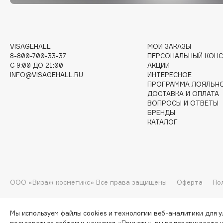
G
Garnier
Giardino Magico
VISAGEHALL
МОИ ЗАКАЗЫ
8-800-700-33-37
ПЕРСОНАЛЬНЫЙ КОНС
Gecko
Gillette
C 9:00 ДО 21:00
АКЦИИ
Geltek
Givenchy
INFO@VISAGEHALL.RU
ИНТЕРЕСНОЕ
ПРОГРАММА ЛОЯЛЬН
Genosys
Global Keratin
ЭКСКЛЮЗИВ
ДОСТАВКА И ОПЛАТА
Global White
Geomar
ВОПРОСЫ И ОТВЕТЫ
БРЕНДЫ
КАТАЛОГ
H
Hadat Cosmetics
HELIBEAUTY
ООО «Визаж косметикс» Все права защищены
Оферта
По
Hamis
Hempz
Hapica
HFC
Мы используем файлы cookies и технологии веб-аналитики для 