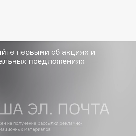
Eva Mosaic
Ex Nihilo
EXOARI L
айте первыми об акциях и
альных предложениях
Fragrance Du Bois
Frederic Malle
ША ЭЛ. ПОЧТА
Frudia
Funny Organix
сен на получение
рассылки рекламно-
мационных материалов