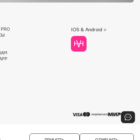
E PRO
IOS & Android >
СЫ
RAM
APP