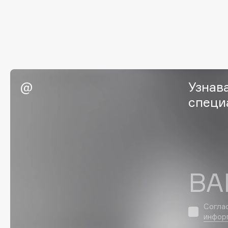
EGIA
EpilProfi
Eigshow
Erborian
Elemis
Essence
Elian Russia
Essential Parfums Paris
Elie Saab
Estrâde
Узнав
специ
F
FANE
Flipper
Farmstay
FLOEMA
ВА
Felce Azzurra
Floraïku
Fillerina
Forlle'd
ЭКСКЛЮЗИВ
Fiona Franchimon
Согла
инфор