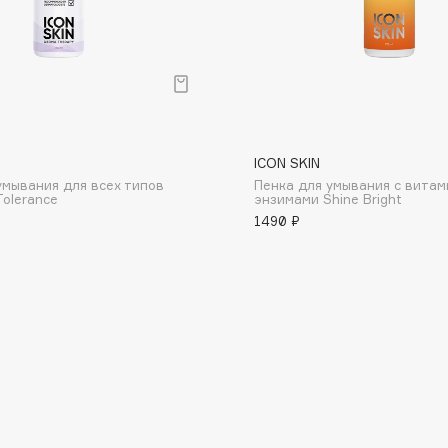
Consly
ICON SKIN
Corimo
умывания для всех типов
Пенка для умывания с витам
Tolerance
энзимами Shine Bright
CosRX
1490 ₽
Cottolina
Crescina
Cunzite
Curaprox