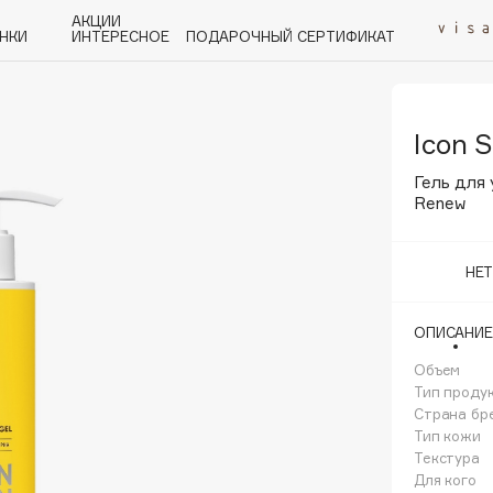
АКЦИИ
НКИ
ИНТЕРЕСНОЕ
ПОДАРОЧНЫЙ СЕРТИФИКАТ
Icon S
P
Q
R
S
T
U
V
W
Y
Z
А - Я
Гель для
Renew
НЕ
Angiopharm
ОПИСАНИЕ
KIKO Milano
Объем
Estée Lauder
Тип проду
Clarins
Страна бр
Тип кожи
Текстура
Для кого