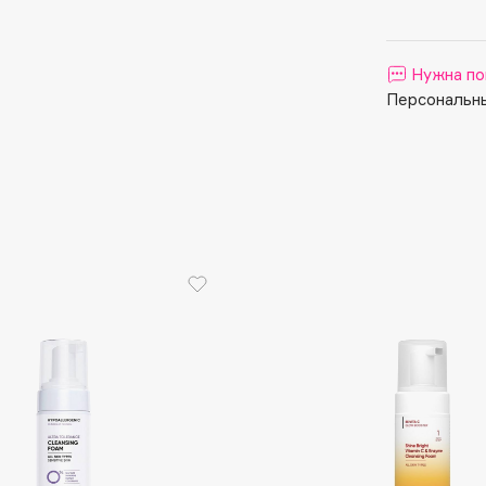
Aveda
Avene
Нужна по
Персональны
Boadicea The Victorious
Bobbi Brown
BOOMSHOP
BORK
Brunello Cucinelli
Bvlgari
by TERRY
BY WISHTREND
Byredo