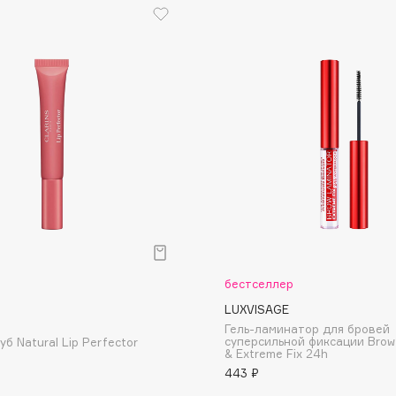
Dr.Althea
Dr.Ceuracle
Dr.Jart+
DSD de Luxe
Dyson
бестселлер
LUXVISAGE
Estée Lauder
Гель-ламинатор для бровей
суперсильной фиксации Brow
уб Natural Lip Perfector
Etat Pur
& Extreme Fix 24h
Etude House
443 ₽
Etude organix