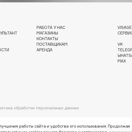
Gourmandise
РАБОТА У НАС
VISAG
УЛЬТАНТ
МАГАЗИНЫ
СЕРВИ
Grace Day
КОНТАКТЫ
Guerlain
ПОСТАВЩИКАМ
VK
ОСТИ
АРЕНДА
TELEG
Guess
WHATS
MAX
Holika Holika
литика обработки персональных данных
Holly Polly
Holy Land
улучшения работы сайта и удобства его использования. Продолжая