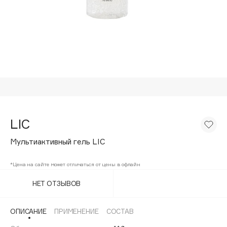
Подарки
Tom Ford
HFC
Для дома
Angiopharm
Техника
KIKO Milano
Estée Lauder
Clarins
0 - 9
LIC
100BON
Мультиактивный гель LIC
22|11
*Цена на сайте может отличаться от цены в офлайн
A
НЕТ ОТЗЫВОВ
Acqua di Parma
ОПИСАНИЕ
ПРИМЕНЕНИЕ
СОСТАВ
Acque di Italia