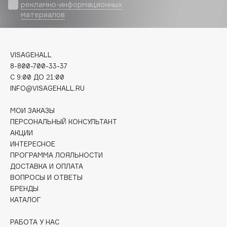
Biomed
рекламно-информационных
материалов
Biorepair
Blanx
Blistex
VISAGEHALL
BLOME
8-800-700-33-37
Boadicea The Victorious
C 9:00 ДО 21:00
Bobbi Brown
INFO@VISAGEHALL.RU
BOOMSHOP
МОИ ЗАКАЗЫ
BORK
ПЕРСОНАЛЬНЫЙ КОНСУЛЬТАНТ
Brunello Cucinelli
АКЦИИ
ИНТЕРЕСНОЕ
Bvlgari
ПРОГРАММА ЛОЯЛЬНОСТИ
by TERRY
ДОСТАВКА И ОПЛАТА
BY WISHTREND
ВОПРОСЫ И ОТВЕТЫ
Byredo
БРЕНДЫ
КАТАЛОГ
C
РАБОТА У НАС