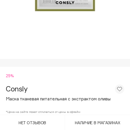
Подарки
Tom Ford
HFC
Для дома
Angiopharm
Техника
KIKO Milano
Estée Lauder
Clarins
0 - 9
25%
100BON
22|11
Consly
Маска тканевая питательная с экстрактом оливы
A
*Цена на сайте может отличаться от цены в офлайн
Acqua di Parma
НЕТ ОТЗЫВОВ
НАЛИЧИЕ В МАГАЗИНАХ
Acque di Italia