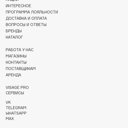
Collagenina
ИНТЕРЕСНОЕ
Consly
ПРОГРАММА ЛОЯЛЬНОСТИ
ДОСТАВКА И ОПЛАТА
Corimo
ВОПРОСЫ И ОТВЕТЫ
CosRX
БРЕНДЫ
Cottolina
КАТАЛОГ
Crescina
РАБОТА У НАС
Cunzite
МАГАЗИНЫ
Curaprox
КОНТАКТЫ
ПОСТАВЩИКАМ
АРЕНДА
D
VISAGE PRO
d'Alba
СЕРВИСЫ
DABO
VK
TELEGRAM
DARLING*
WHATSAPP
Darphin
MAX
Davines