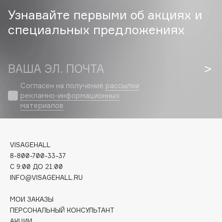
Узнавайте первыми об акциях и
Cadence
специальных предложениях
Capelli Dorati
Carbon Theory
Carmex
ВАША ЭЛ. ПОЧТА
Carolina Herrera
Согласен на получение
рассылки
Catrice
рекламно-информационных
Celimax
материалов
Cettua
Chupa Chups
Clarette
VISAGEHALL
8-800-700-33-37
Clarins
C 9:00 ДО 21:00
Clarins Precious
INFO@VISAGEHALL.RU
Clinique
Clive Christian
МОИ ЗАКАЗЫ
ПЕРСОНАЛЬНЫЙ КОНСУЛЬТАНТ
Club De Nuit
АКЦИИ