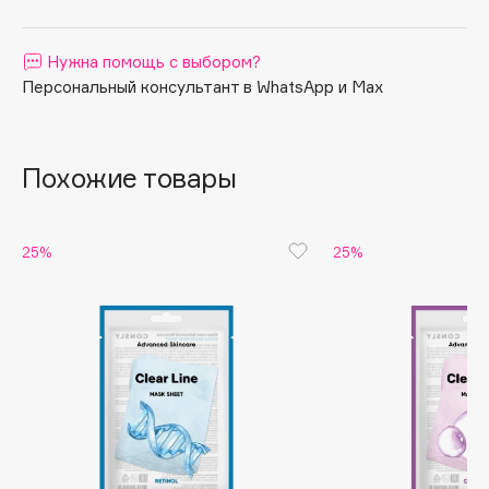
Apagard
Aravia Professional
Нужна помощь с выбором?
Персональный консультант в WhatsApp и Max
Arcadia
Archetype
Architect Demidoff
Похожие товары
ARIVE MAKEUP
Art&Fact
Art-Visage
25%
25%
Artdeco
Astra
Atelier Rebul
Augustinus Bader
Aveda
Avene