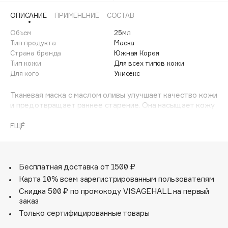
Adele for you
ОПИСАНИЕ
ПРИМЕНЕНИЕ
СОСТАВ
Финал лета
Advante
ЭКСКЛЮЗИВ
Объем
25мл
1 АВГ - 31 АВГ
Aesop
Тип продукта
Маска
Age Stop
Страна бренда
Южная Корея
ЭКСКЛЮЗИВ
Тип кожи
Для всех типов кожи
AHFA Cosmetics
Для кого
Унисекс
Ajmal
Тканевая маска с маслом оливы улучшает качество кожи
Alix Avien
и предотвращает раннее старение. Она насыщает кожу
Allies of Skin
влагой, защищает от оксидативного стресса и
AMAN
разглаживает мелкие морщинки. Масло оливы
ЕЩЁ
регенерирует кожу, помогает бороться с морщинами и
Amina Daudova Brushes
заломами, препятствует их появлению. Гиалуроновая
Amouage
кислота удерживает влагу и поддерживает кожу
увлажнённой. Экстракты саликорнии и тростника
Бесплатная доставка от 1500 ₽
Amuleto Di Casa
успокаивают и улучшают общее состояние кожи.
Карта 10% всем зарегистрированным пользователям
Angiopharm
ЭКСКЛЮЗИВ
Скидка 500 ₽ по промокоду VISAGEHALL на первый
Маска подходит для всех типов кожи
Annbeauty
заказ
Anua
Только сертифицированные товары
Apadent