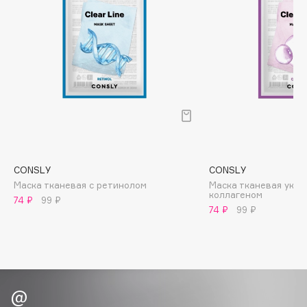
Biomed
Biorepair
Blanx
Blistex
BLOME
Boadicea The Victorious
Bobbi Brown
BOOMSHOP
BORK
CONSLY
CONSLY
Brunello Cucinelli
Маска тканевая с ретинолом
Маска тканевая укр
коллагеном
Bvlgari
74 ₽
99 ₽
74 ₽
99 ₽
by TERRY
BY WISHTREND
Byredo
C