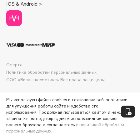
IOS & Android >
Deonica
Dessange
Dior
Divage
Dolce & Gabbana
Dolomit
Dorco
Оферта
DP Daily Perfection
Политика обработки персональных данных
Dr. Vranjes Firenze
ООО «Визаж косметикс» Все права защищены
Dr.Althea
Dr.Ceuracle
Мы используем файлы cookies и технологии веб-аналитики
Dr.Jart+
для улучшения работы сайта и удобства его
DSD de Luxe
использования. Продолжая пользоваться сайтом и нажимая
Dyson
«Принять», вы подтверждаете использование cookies
вашего браузера и соглашаетесь
с политикой обработки
персональных данных.
ДОБАВИТЬ В КОРЗИНУ
74 ₽
99 ₽