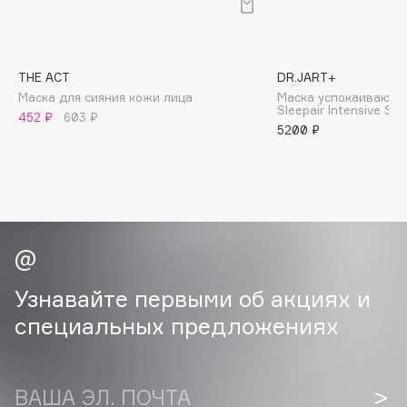
B
Babor
Baffy
THE ACT
DR.JART+
Маска для сияния кожи лица
Маска успокаивающая
Balmain Hair Couture
ЭКСКЛЮЗИВ
Sleepair Intensive So
452 ₽
603 ₽
Banderas
5200 ₽
Basicare
Batiste
Beauty Bomb
Beauty Pati
Beautyblades
НОВИНКА
beautyblender
Узнавайте первыми об акциях и
Bebble
специальных предложениях
Beverly Hills Polo Club
Biodance
Bioderma
ВАША ЭЛ. ПОЧТА