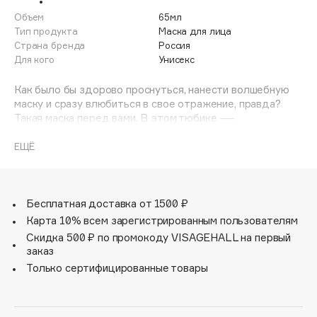
Adele for you
Объем
65мл
Финал лета
Advante
Тип продукта
Маска для лица
ЭКСКЛЮЗИВ
Страна бренда
Россия
1 АВГ - 31 АВГ
Aesop
Для кого
Унисекс
Age Stop
ЭКСКЛЮЗИВ
Как было бы здорово проснуться, нанести волшебную
AHFA Cosmetics
маску и сразу влюбиться в свое отражение, правда?
Ajmal
Такая маска перед вами. В этом тюбике —
тонизирующая смесь из масел ши и кофе, а также
Alix Avien
экстрактов ягод Годжи, зеленого чая и граната. Эти
ЕЩЁ
Allies of Skin
компоненты помогают снизить отечность и придать
AMAN
лицу здоровое сияние. Еще один важный ингредиент
— каолин — делает кожу упругой и гладкой. А
Amina Daudova Brushes
главное, что многочасовой эффект от применения маски
Бесплатная доставка от 1500 ₽
Amouage
достигается всего за пять минут использования. Вы
Карта 10% всем зарегистрированным пользователям
даже не успеете допить утренний кофе.
Amuleto Di Casa
Скидка 500 ₽ по промокоду VISAGEHALL на первый
заказ
Angiopharm
ЭКСКЛЮЗИВ
Только сертифицированные товары
Annbeauty
Anua
Apadent