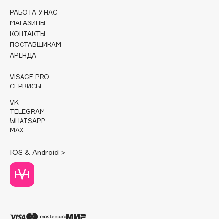
РАБОТА У НАС
Cadence
МАГАЗИНЫ
Capelli Dorati
КОНТАКТЫ
ПОСТАВЩИКАМ
Carbon Theory
АРЕНДА
Carmex
Carolina Herrera
VISAGE PRO
СЕРВИСЫ
Catrice
Celimax
VK
TELEGRAM
Cettua
WHATSAPP
Chupa Chups
MAX
Clarette
IOS & Android >
Clarins
Clarins Precious
Clinique
Clive Christian
Club De Nuit