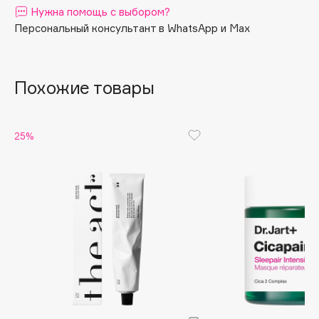
Нужна помощь с выбором?
Apagard
Персональный консультант в WhatsApp и Max
Aravia Professional
Arcadia
Archetype
Похожие товары
Architect Demidoff
ARIVE MAKEUP
25%
Art&Fact
Art-Visage
Artdeco
Astra
Atelier Rebul
Augustinus Bader
Aveda
Avene