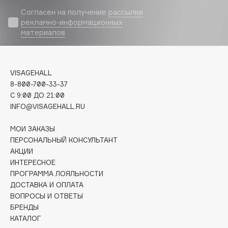
Biomed
Согласен на получение
рассылки
Biorepair
рекламно-информационных
Blanx
материалов
Blistex
BLOME
VISAGEHALL
Boadicea The Victorious
8-800-700-33-37
Bobbi Brown
C 9:00 ДО 21:00
BOOMSHOP
INFO@VISAGEHALL.RU
BORK
МОИ ЗАКАЗЫ
Brunello Cucinelli
ПЕРСОНАЛЬНЫЙ КОНСУЛЬТАНТ
Bvlgari
АКЦИИ
by TERRY
ИНТЕРЕСНОЕ
BY WISHTREND
ПРОГРАММА ЛОЯЛЬНОСТИ
ДОСТАВКА И ОПЛАТА
Byredo
ВОПРОСЫ И ОТВЕТЫ
БРЕНДЫ
КАТАЛОГ
C