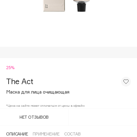
Подарки
Tom Ford
HFC
Для дома
Angiopharm
Техника
KIKO Milano
Estée Lauder
Clarins
0 - 9
25%
The Act
100BON
22|11
Маска для лица очищающая
*Цена на сайте может отличаться от цены в офлайн
A
НЕТ ОТЗЫВОВ
Acqua di Parma
Acque di Italia
ОПИСАНИЕ
ПРИМЕНЕНИЕ
СОСТАВ