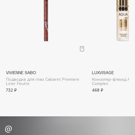
Biomed
Biorepair
Blanx
Blistex
BLOME
Boadicea The Victorious
Bobbi Brown
BOOMSHOP
BORK
VIVIENNE SABO
LUXVISAGE
Brunello Cucinelli
Подводка для глаз Cabaret Premiere
Консилер-флюид Aqua
Liner Feutre
Complex
Bvlgari
732 ₽
468 ₽
by TERRY
BY WISHTREND
Byredo
C