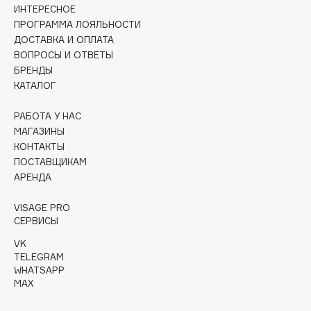
Collagenina
ИНТЕРЕСНОЕ
ПРОГРАММА ЛОЯЛЬНОСТИ
Consly
ДОСТАВКА И ОПЛАТА
Corimo
ВОПРОСЫ И ОТВЕТЫ
CosRX
БРЕНДЫ
Cottolina
КАТАЛОГ
Crescina
РАБОТА У НАС
Cunzite
МАГАЗИНЫ
Curaprox
КОНТАКТЫ
ПОСТАВЩИКАМ
АРЕНДА
D
VISAGE PRO
СЕРВИСЫ
d'Alba
DABO
VK
TELEGRAM
DARLING*
WHATSAPP
Darphin
MAX
Davines