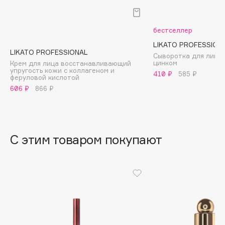
B
Babor
бестселлер
Baffy
LIKATO PROFESSION
LIKATO PROFESSIONAL
Balmain Hair Couture
Сыворотка для лица
ЭКСКЛЮЗИВ
цинком
Крем для лица восстанавливающий
упругость кожи с коллагеном и
Banderas
410 ₽
585 ₽
феруловой кислотой
Basicare
606 ₽
866 ₽
Batiste
Beauty Bomb
Beauty Pati
С этим товаром покупают
Beautyblades
НОВИНКА
beautyblender
Bebble
Beverly Hills Polo Club
Biodance
Bioderma