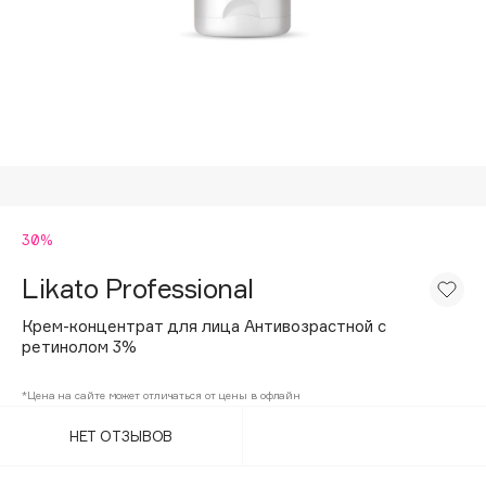
Подарки
Tom Ford
HFC
Для дома
Angiopharm
Техника
KIKO Milano
Estée Lauder
Clarins
0 - 9
30%
Likato Professional
100BON
22|11
Крем-концентрат для лица Антивозрастной с
ретинолом 3%
A
*Цена на сайте может отличаться от цены в офлайн
НЕТ ОТЗЫВОВ
Acqua di Parma
Acque di Italia