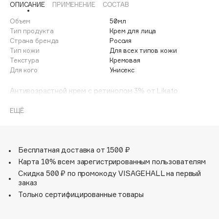
ОПИСАНИЕ
ПРИМЕНЕНИЕ
СОСТАВ
Adele for you
Финал лета
Advante
Объем
50мл
ЭКСКЛЮЗИВ
Тип продукта
Крем для лица
1 АВГ - 31 АВГ
Aesop
Страна бренда
Россия
Age Stop
Тип кожи
Для всех типов кожи
ЭКСКЛЮЗИВ
Текстура
Кремовая
AHFA Cosmetics
Для кого
Унисекс
Ajmal
Антивозрастной крем с ретинолом 3% от Likato
Alix Avien
интенсивно разглаживает морщины и подтягивает кожу.
Allies of Skin
Высокая концентрация ретинола предотвращает
ЕЩЁ
AMAN
старение клеток, ускоряет выработку коллагена и
отшелушивает. Масла жожоба, оливы и виноградной
Amina Daudova Brushes
косточки в составе крема питают и насыщают
Amouage
полезными микроэлементами, делают кожу мягкой и
Бесплатная доставка от 1500 ₽
бархатистой. Мочевина насыщает влагой, способствует
Amuleto Di Casa
Карта 10% всем зарегистрированным пользователям
устранению раздражений и шелушений. Витамин E
Скидка 500 ₽ по промокоду VISAGEHALL на первый
Angiopharm
ЭКСКЛЮЗИВ
сохраняет молодость и красоту.
заказ
Annbeauty
Только сертифицированные товары
Anua
Apadent