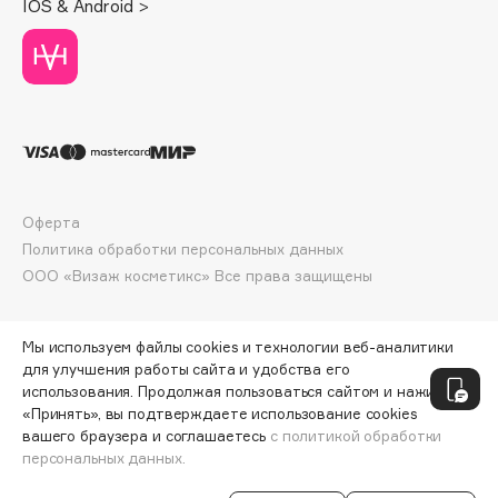
IOS & Android >
Deonica
Dessange
Dior
Divage
Dolce & Gabbana
Dolomit
Dorco
Оферта
DP Daily Perfection
Политика обработки персональных данных
Dr. Vranjes Firenze
ООО «Визаж косметикс» Все права защищены
Dr.Althea
Dr.Ceuracle
Мы используем файлы cookies и технологии веб-аналитики
Dr.Jart+
для улучшения работы сайта и удобства его
DSD de Luxe
использования. Продолжая пользоваться сайтом и нажимая
«Принять», вы подтверждаете использование cookies
Dyson
вашего браузера и соглашаетесь
с политикой обработки
персональных данных.
СООБЩИТЬ О ПОСТУПЛЕНИИ
895 ₽