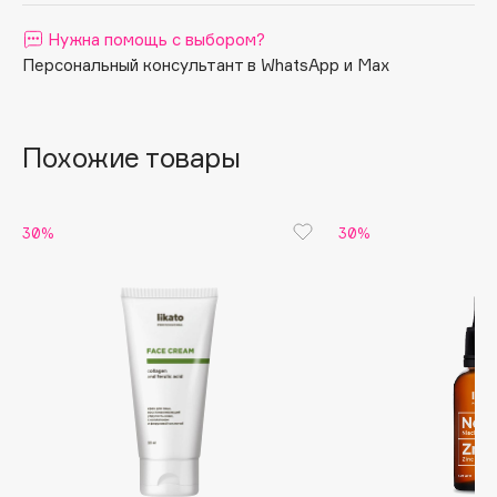
Apagard
Нужна помощь с выбором?
Aravia Professional
Персональный консультант в WhatsApp и Max
Arcadia
Archetype
Похожие товары
Architect Demidoff
ARIVE MAKEUP
Art&Fact
30%
30%
Art-Visage
Artdeco
Astra
Atelier Rebul
Augustinus Bader
Aveda
Avene