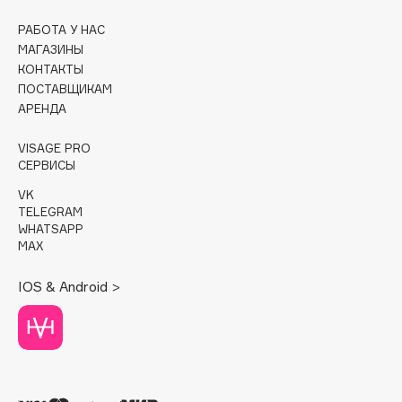
РАБОТА У НАС
Cadence
МАГАЗИНЫ
Capelli Dorati
КОНТАКТЫ
Carbon Theory
ПОСТАВЩИКАМ
Carmex
АРЕНДА
Carolina Herrera
VISAGE PRO
Catrice
СЕРВИСЫ
Celimax
VK
Cettua
TELEGRAM
WHATSAPP
Chupa Chups
MAX
Clarette
Clarins
IOS & Android >
Clarins Precious
Clinique
Clive Christian
Club De Nuit