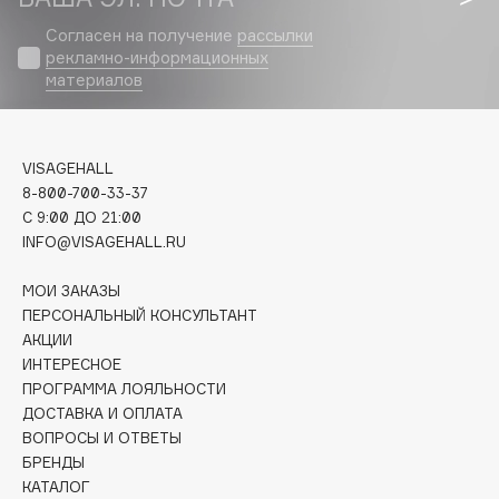
Biomed
Согласен на получение
рассылки
Biorepair
рекламно-информационных
Blanx
материалов
Blistex
BLOME
Boadicea The Victorious
VISAGEHALL
Bobbi Brown
8-800-700-33-37
C 9:00 ДО 21:00
BOOMSHOP
INFO@VISAGEHALL.RU
BORK
Brunello Cucinelli
МОИ ЗАКАЗЫ
ПЕРСОНАЛЬНЫЙ КОНСУЛЬТАНТ
Bvlgari
АКЦИИ
by TERRY
ИНТЕРЕСНОЕ
BY WISHTREND
ПРОГРАММА ЛОЯЛЬНОСТИ
Byredo
ДОСТАВКА И ОПЛАТА
ВОПРОСЫ И ОТВЕТЫ
БРЕНДЫ
C
КАТАЛОГ