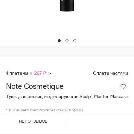
Подарки
Tom Ford
HFC
Для дома
Angiopharm
Техника
KIKO Milano
Estée Lauder
Clarins
0 - 9
4 платежа ×
267 ₽
>
Оплата частями
100BON
Note Cosmetique
22|11
Тушь для ресниц моделирующая Sculpt Master Mascara
A
*Цена на сайте может отличаться от цены в офлайн
НЕТ ОТЗЫВОВ
Acqua di Parma
Acque di Italia