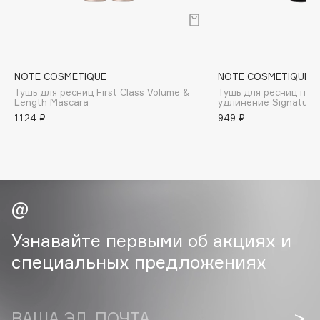
B
Babor
Baffy
NOTE COSMETIQUE
NOTE COSMETIQUE
Balmain Hair Couture
ЭКСКЛЮЗИВ
Тушь для ресниц First Class Volume &
Тушь для ресниц под
Banderas
Length Mascara
удлинение Signature
1124 ₽
949 ₽
Basicare
Batiste
Beauty Bomb
Beauty Pati
Beautyblades
НОВИНКА
beautyblender
Узнавайте первыми об акциях и
Bebble
специальных предложениях
Beverly Hills Polo Club
Biodance
Bioderma
ВАША ЭЛ. ПОЧТА