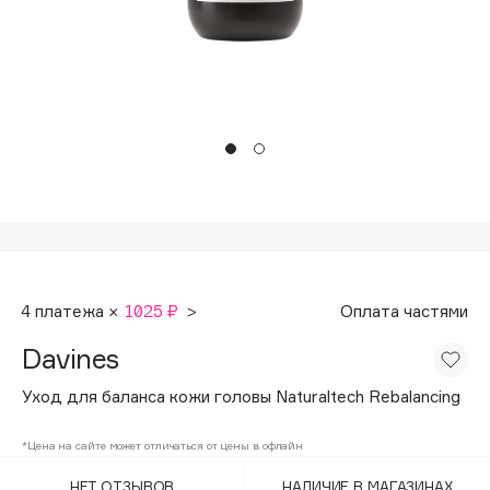
Подарки
Tom Ford
HFC
Для дома
Angiopharm
Техника
KIKO Milano
Estée Lauder
Clarins
0 - 9
100BON
4 платежа ×
1025 ₽
>
Оплата частями
22|11
Davines
A
Уход для баланса кожи головы Naturaltech Rebalancing
Acqua di Parma
*Цена на сайте может отличаться от цены в офлайн
Acque di Italia
НЕТ ОТЗЫВОВ
НАЛИЧИЕ В МАГАЗИНАХ