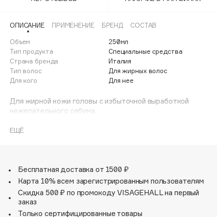
Adele for you
Финал лета
Advante
ЭКСКЛЮЗИВ
ОПИСАНИЕ
ПРИМЕНЕНИЕ
БРЕНД
СОСТАВ
1 АВГ - 31 АВГ
Aesop
Объем
250мл
Age Stop
Тип продукта
Специальные средства
ЭКСКЛЮЗИВ
Страна бренда
Италия
AHFA Cosmetics
Тип волос
Для жирных волос
Ajmal
Для кого
Для нее
Alix Avien
Для жирной кожи головы с избыточной выработкой
Allies of Skin
нежелательного себума.
AMAN
Смываемый косметический уход эффективно очищает
ЕЩЁ
Amina Daudova Brushes
волосы и кожу головы от излишка себума. Придаёт
Amouage
мгновенное ощущение свежести. Экстракт имбиря,
корицы и кровохлебки в составе обладают
Amuleto Di Casa
стягивающими и антисептическими свойствами, которые
Бесплатная доставка от 1500 ₽
Angiopharm
ЭКСКЛЮЗИВ
предотвращают появление бактериальных инфекций.
Карта 10% всем зарегистрированным пользователям
Annbeauty
Бисаболол – натуральный ингредиент в составе ухода
Скидка 500 ₽ по промокоду VISAGEHALL на первый
способствует противовоспалительным,
Anua
заказ
ранозаживляющим и восстанавливающим процессам
Только сертифицированные товары
Apadent