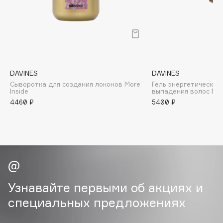
B
Babor
Baffy
Balmain Hair Couture
ЭКСКЛЮЗИВ
Banderas
DAVINES
DAVINES
Сыворотка для создания локонов More
Гель энергетический
Basicare
Inside
выпадения волос Nat
Batiste
4460 ₽
5400 ₽
Beauty Bomb
Beauty Pati
Beautyblades
НОВИНКА
beautyblender
Bebble
Beverly Hills Polo Club
Узнавайте первыми об акциях и
Biodance
специальных предложениях
Bioderma