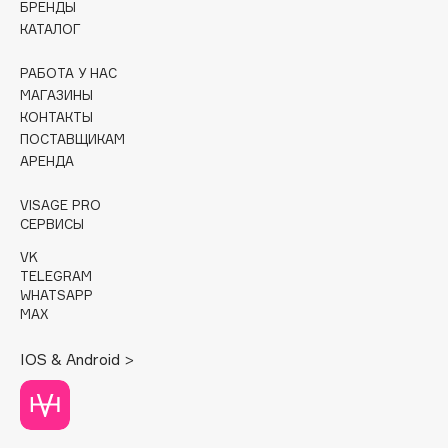
БРЕНДЫ
КАТАЛОГ
Cadence
Capelli Dorati
РАБОТА У НАС
Carbon Theory
МАГАЗИНЫ
КОНТАКТЫ
Carmex
ПОСТАВЩИКАМ
Carolina Herrera
АРЕНДА
Catrice
Celimax
VISAGE PRO
СЕРВИСЫ
Cettua
VK
Chupa Chups
TELEGRAM
Clarette
WHATSAPP
MAX
Clarins
Clarins Precious
IOS & Android >
Clinique
Clive Christian
Club De Nuit