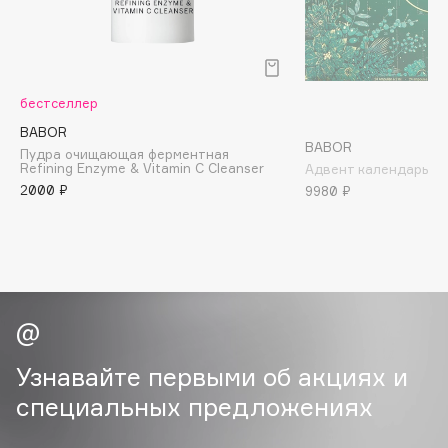
B
Babor
Baffy
бестселлер
Balmain Hair Couture
ЭКСКЛЮЗИВ
BABOR
Banderas
BABOR
Пудра очищающая ферментная
Refining Enzyme & Vitamin C Cleanser
Адвент календарь 2
Basicare
2000 ₽
9980 ₽
Batiste
Beauty Bomb
Beauty Pati
Beautyblades
НОВИНКА
beautyblender
Bebble
Beverly Hills Polo Club
Узнавайте первыми об акциях и
Biodance
специальных предложениях
Bioderma