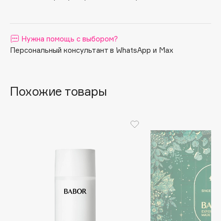
Apagard
Aravia Professional
Нужна помощь с выбором?
Arcadia
Персональный консультант в WhatsApp и Max
Archetype
Architect Demidoff
ARIVE MAKEUP
Похожие товары
Art&Fact
Art-Visage
Artdeco
Astra
Atelier Rebul
Augustinus Bader
Aveda
Avene