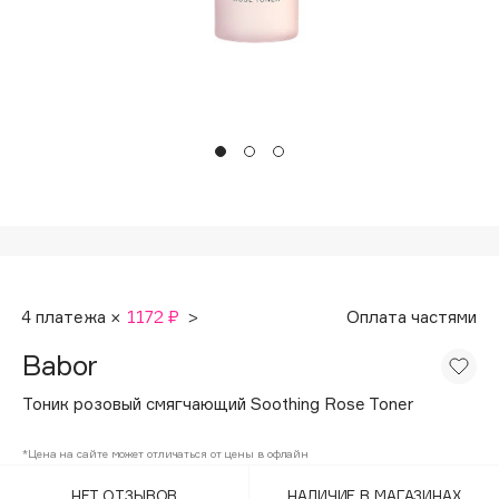
Подарки
Tom Ford
HFC
Для дома
Angiopharm
Техника
KIKO Milano
Estée Lauder
Clarins
0 - 9
100BON
4 платежа ×
1172 ₽
>
Оплата частями
22|11
Babor
A
Тоник розовый смягчающий Soothing Rose Toner
Acqua di Parma
*Цена на сайте может отличаться от цены в офлайн
Acque di Italia
НЕТ ОТЗЫВОВ
НАЛИЧИЕ В МАГАЗИНАХ