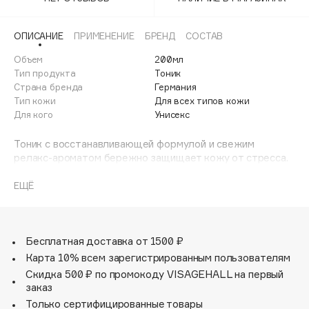
Adele for you
Финал лета
Advante
ЭКСКЛЮЗИВ
ОПИСАНИЕ
ПРИМЕНЕНИЕ
БРЕНД
СОСТАВ
1 АВГ - 31 АВГ
Aesop
Объем
200мл
Age Stop
Тип продукта
Тоник
ЭКСКЛЮЗИВ
Страна бренда
Германия
AHFA Cosmetics
Тип кожи
Для всех типов кожи
Ajmal
Для кого
Унисекс
Alix Avien
Тоник с восстанавливающей формулой и свежим
Allies of Skin
релакс-ароматом бережно защищает кожу от стресса.
AMAN
Не содержит спирта.
pH 5,0–6,0.
ЕЩЁ
Amina Daudova Brushes
Amouage
-Мягкая формула освежает кожу и поддерживает
баланс микробиома тонизирует.
Amuleto Di Casa
-Смягчает и увлажняет.
Бесплатная доставка от 1500 ₽
Angiopharm
ЭКСКЛЮЗИВ
-Защищает кожу от стресса.
Карта 10% всем зарегистрированным пользователям
Annbeauty
Результат: свежая, сияющая кожа, сбалансированный
Скидка 500 ₽ по промокоду VISAGEHALL на первый
тон.
Anua
заказ
Только сертифицированные товары
Apadent