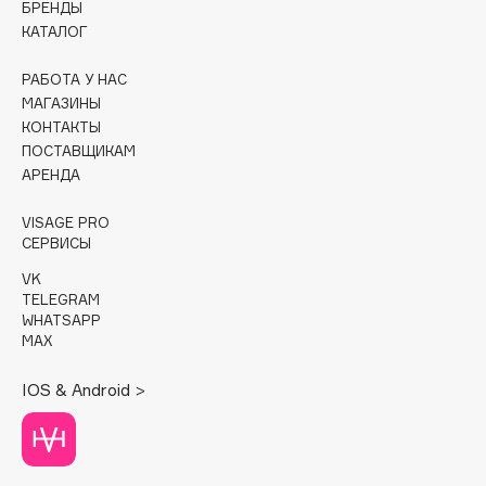
БРЕНДЫ
КАТАЛОГ
Cadence
Capelli Dorati
РАБОТА У НАС
Carbon Theory
МАГАЗИНЫ
КОНТАКТЫ
Carmex
ПОСТАВЩИКАМ
Carolina Herrera
АРЕНДА
Catrice
Celimax
VISAGE PRO
СЕРВИСЫ
Cettua
VK
Chupa Chups
TELEGRAM
Clarette
WHATSAPP
MAX
Clarins
Clarins Precious
IOS & Android >
Clinique
Clive Christian
Club De Nuit