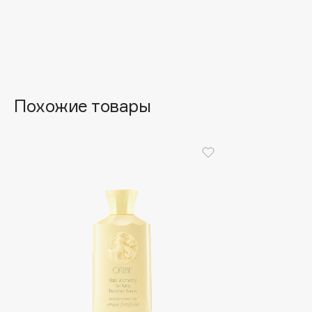
Aravia Professional
Alix Avien
Arcadia
Allies of Skin
Archetype
AMAN
Похожие товары
B
Babor
beautyblender
Baffy
Bebble
Balmain Hair Couture
Beverly Hills Polo Club
ЭКСКЛЮЗИВ
Biodance
Banderas
Bioderma
Basicare
Biomed
Batiste
Biorepair
Beauty Bomb
Blanx
Beauty Pati
Blistex
Beautyblades
НОВИНКА