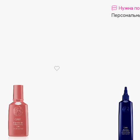
Aveda
Нужна по
Avene
Персональны
Boadicea The Victorious
Bobbi Brown
BOOMSHOP
BORK
Brunello Cucinelli
Bvlgari
by TERRY
BY WISHTREND
Byredo