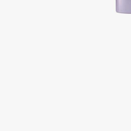
Подарки
0 - 9
Для дома
100BON
22|11
Техника
A
Acqua di Parma
Amina Daudova Brushes
Acque di Italia
Amouage
Adele for you
Amuleto Di Casa
Advante
Angiopharm
ЭКСКЛЮЗИВ
ЭКСКЛЮЗИВ
Aesop
Annbeauty
Age Stop
Anua
ЭКСКЛЮЗИВ
Apadent
AHFA Cosmetics
Apagard
Ajmal