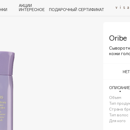
АКЦИИ
НКИ
ИНТЕРЕСНОЕ
ПОДАРОЧНЫЙ СЕРТИФИКАТ
Oribe
P
Q
R
S
T
U
V
W
Y
Z
А - Я
Сыворотк
кожи голо
НЕ
Angiopharm
ОПИСАНИЕ
KIKO Milano
Объем
Estée Lauder
Тип проду
Clarins
Страна бр
Тип волос
Для кого