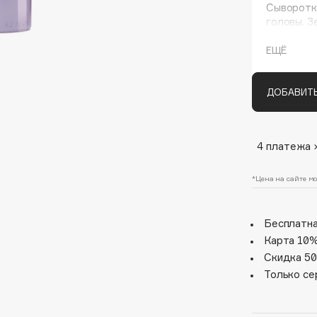
Сыворотк
головы. З
основе са
поддержи
ЕЩЁ
защищая 
ДОБАВИТЬ
4 платежа 
Architect Demidoff
ARIVE MAKEUP
*Цена на сайте мо
Art&Fact
Art-Visage
Бесплатна
Artdeco
Карта 10%
Скидка 50
Astra
Только се
Atelier Rebul
Augustinus Bader