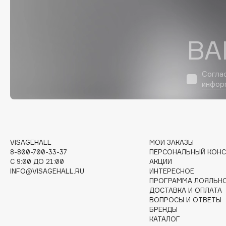
D
d'Alba
Dior
ВА
DABO
Divage
DARLING*
Dolce & Gabbana
Darphin
Dolomit
Согла
Davines
Dorco
инфор
Deonica
DP Daily Perfection
Dessange
Dr. Vranjes Firenze
VISAGEHALL
МОИ ЗАКАЗЫ
8-800-700-33-37
ПЕРСОНАЛЬНЫЙ КОНС
E
C 9:00 ДО 21:00
АКЦИИ
INFO@VISAGEHALL.RU
ИНТЕРЕСНОЕ
ПРОГРАММА ЛОЯЛЬН
Eat My
Ella Bartsueva Brushes
ДОСТАВКА И ОПЛАТА
Ecolatier
EMBRACE Haircare
ВОПРОСЫ И ОТВЕТЫ
БРЕНДЫ
Ecotools
Emmanuelle Jane
КАТАЛОГ
EGIA
Enough