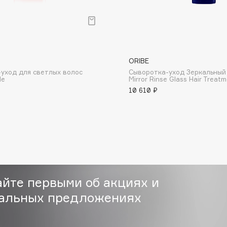
ORIBE
уход для светлых волос
Сыворотка-уход Зеркальный
Consly
de
Mirror Rinse Glass Hair Treat
10 610 ₽
Corimo
CosRX
Cottolina
Crescina
Cunzite
Curaprox
айте первыми об акциях и
альных предложениях