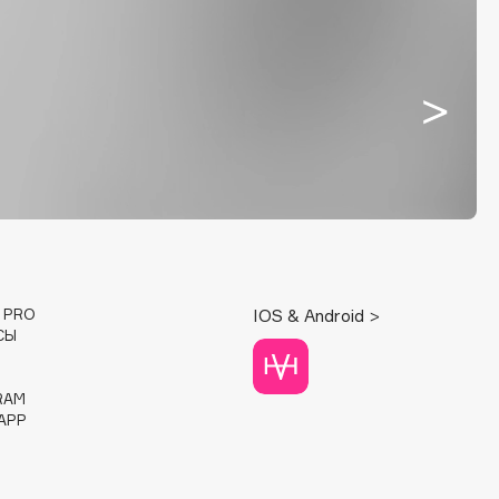
E PRO
IOS & Android >
СЫ
RAM
APP