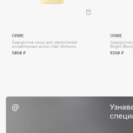
BLOME
C
ORIBE
ORIBE
Сыворотка-уход для укрепления
Сыворотка-
Cadence
Chupa Chups
ослабленных волос Hair Alchemy
Bright Blon
5060 ₽
8360 ₽
Capelli Dorati
Clarette
Carbon Theory
Clarins
Carmex
Clarins Precious
НОВИНКА
Carolina Herrera
Clinique
Catrice
Clive Christian
Celimax
Club De Nuit
Cettua
Узнав
Collagenina
специ