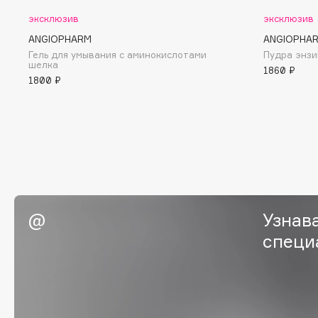
эксклюзив
эксклюзив
G
ANGIOPHARM
ANGIOPHA
Гель для умывания с аминокислотами
Пудра энз
Garnier
Giardino Magico
шелка
1860 ₽
1800 ₽
Gecko
Gillette
Geltek
Givenchy
Genosys
Global Keratin
ЭКСКЛЮЗИВ
Global White
Geomar
H
Узнав
специ
Hadat Cosmetics
HELIBEAUTY
Hamis
Hempz
Hapica
HFC