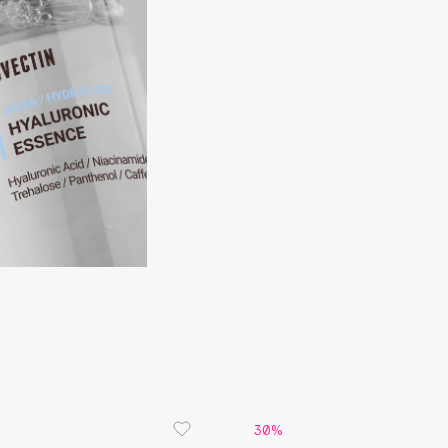
Consly
Corimo
CosRX
Cottolina
Crescina
Cunzite
Curaprox
30%