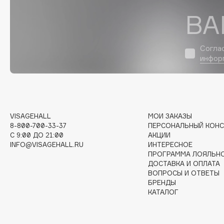
ВА
I
Согла
I Love My Hair
INGLOT
инфор
Iceberg
Initio
Icon Skin
Insight Professional
Influence Beauty
Institut Esthederm
VISAGEHALL
МОИ ЗАКАЗЫ
8-800-700-33-37
ПЕРСОНАЛЬНЫЙ КОНС
C 9:00 ДО 21:00
АКЦИИ
INFO@VISAGEHALL.RU
ИНТЕРЕСНОЕ
J
ПРОГРАММА ЛОЯЛЬН
ДОСТАВКА И ОПЛАТА
ВОПРОСЫ И ОТВЕТЫ
James Read
Janeke
БРЕНДЫ
Jan Marini
Jimmy Choo
КАТАЛОГ
ЭКСКЛЮЗИВ
JMsolution
Jane Iredale