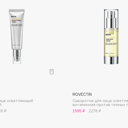
Dr.Althea
Dr.Ceuracle
Dr.Jart+
DSD de Luxe
Dyson
ROVECTIN
лица осветляющий
Сыворотка для лица осветл
Estée Lauder
й
витаминная против темных 
78 ₽
1595 ₽
2278 ₽
Etat Pur
Etude House
Etude organix