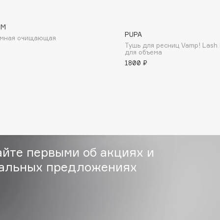
RM
PUPA
имная очищающая
Gourmandise
Тушь для ресниц Vamp! Lash 
для объема
Grace Day
1800 ₽
Guerlain
Guess
айте первыми об акциях и
альных предложениях
Holika Holika
Holly Polly
Holy Land