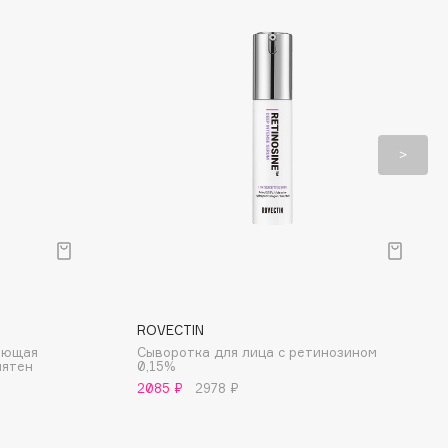
ROVECTIN
яющая
Сыворотка для лица с ретинозином
пятен
0,15%
2085 ₽
2978 ₽