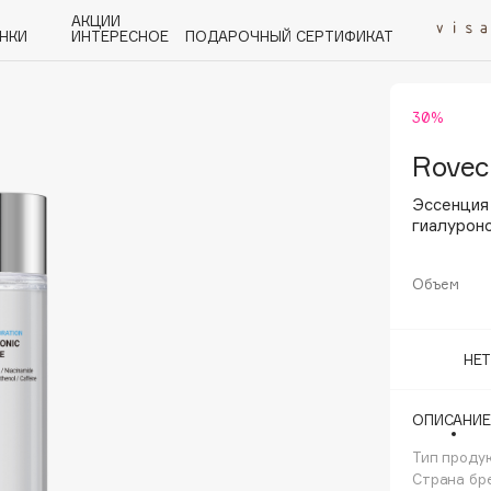
АКЦИИ
НКИ
ИНТЕРЕСНОЕ
ПОДАРОЧНЫЙ СЕРТИФИКАТ
30%
P
Q
R
S
T
U
V
W
Y
Z
А - Я
Rovec
Эссенция
гиалурон
Объем
Angiopharm
KIKO Milano
НЕ
Estée Lauder
Clarins
ОПИСАНИЕ
Тип проду
Страна бр