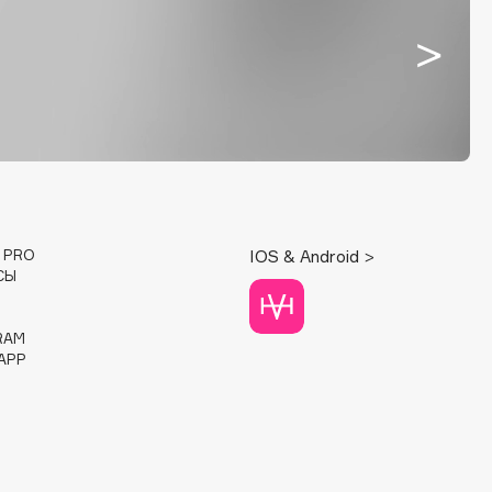
E PRO
IOS & Android >
СЫ
RAM
APP