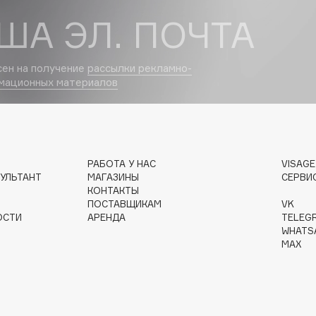
ША ЭЛ. ПОЧТА
сен на получение
рассылки рекламно-
Institute Estelare
мационных материалов
Instytutum
invisibobble
IS Clinical
РАБОТА У НАС
VISAG
УЛЬТАНТ
МАГАЗИНЫ
СЕРВИ
КОНТАКТЫ
ПОСТАВЩИКАМ
VK
ОСТИ
АРЕНДА
TELEG
WHATS
MAX
Jo Malone London
Juliette Has A Gun
Juvena