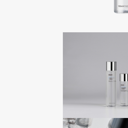
Подарки
0 - 9
Для дома
100BON
22|11
Техника
A
Acqua di Parma
Amina Daudova Brushes
Acque di Italia
Amouage
Adele for you
Amuleto Di Casa
Advante
Angiopharm
ЭКСКЛЮЗИВ
ЭКСКЛЮЗИВ
Aesop
Annbeauty
Age Stop
Anua
ЭКСКЛЮЗИВ
Apadent
AHFA Cosmetics
Apagard
Ajmal