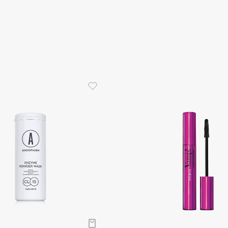
Eva Mosaic
Ex Nihilo
EXOARI L
Fragrance Du Bois
Frederic Malle
Frudia
Funny Organix