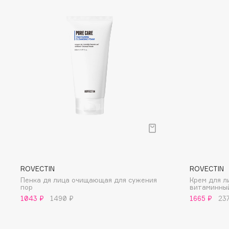
D
d'Alba
Dior
DABO
Divage
DARLING*
Dolce & Gabbana
Darphin
Dolomit
Davines
Dorco
Deonica
DP Daily Perfection
Dessange
Dr. Vranjes Firenze
E
ROVECTIN
ROVECTIN
Пенка дя лица очищающая для сужения
Крем для 
Eat My
Ella Bartsueva Brushes
пор
витаминны
1043 ₽
1490 ₽
1665 ₽
23
Ecolatier
EMBRACE Haircare
Ecotools
Emmanuelle Jane
EGG
Enough