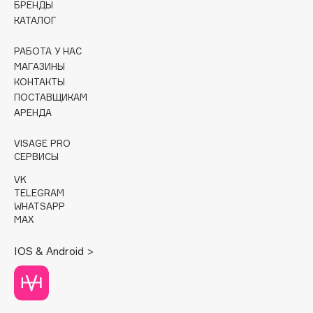
БРЕНДЫ
КАТАЛОГ
Cadence
Capelli Dorati
РАБОТА У НАС
Carbon Theory
МАГАЗИНЫ
КОНТАКТЫ
Carmex
ПОСТАВЩИКАМ
Carolina Herrera
АРЕНДА
Catrice
Celimax
VISAGE PRO
СЕРВИСЫ
Cettua
VK
Chupa Chups
TELEGRAM
Clarette
WHATSAPP
MAX
Clarins
Clarins Precious
IOS & Android >
Clinique
Clive Christian
Club De Nuit