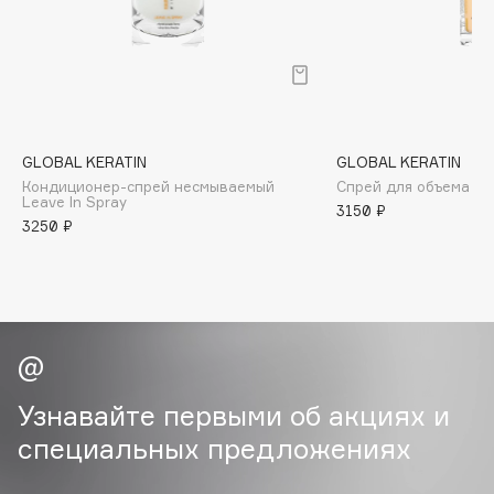
B
Babor
Baffy
Balmain Hair Couture
ЭКСКЛЮЗИВ
Banderas
GLOBAL KERATIN
GLOBAL KERATIN
Кондиционер-спрей несмываемый
Спрей для объема во
Basicare
Leave In Spray
3150 ₽
Batiste
3250 ₽
Beauty Bomb
Beauty Pati
Beautyblades
НОВИНКА
beautyblender
Bebble
Beverly Hills Polo Club
Узнавайте первыми об акциях и
Biodance
специальных предложениях
Bioderma