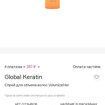
Подарки
Tom Ford
HFC
Для дома
Angiopharm
Техника
KIKO Milano
Estée Lauder
Clarins
0 - 9
100BON
4 платежа ×
357 ₽
>
Оплата частями
22|11
Global Keratin
A
Спрей для объема волос VolumizeHer
Acqua di Parma
*Цена на сайте может отличаться от цены в офлайн
Acque di Italia
НЕТ ОТЗЫВОВ
НАЛИЧИЕ В МАГАЗИНАХ