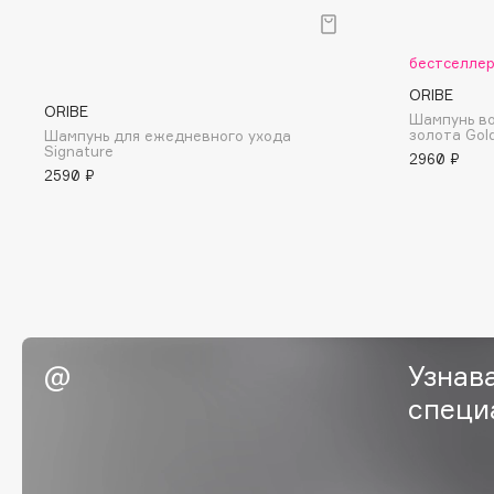
BLOME
бестселле
ORIBE
ORIBE
C
Шампунь в
золота Gol
Шампунь для ежедневного ухода
Signature
2960 ₽
Cadence
Chupa Chups
2590 ₽
Capelli Dorati
Clarette
Carbon Theory
Clarins
Carmex
Clarins Precious
Carolina Herrera
Clinique
Catrice
Clive Christian
Celimax
Club De Nuit
Узнав
Cettua
Collagenina
специ