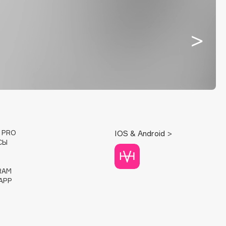
E PRO
IOS & Android >
СЫ
RAM
APP