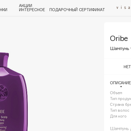
АКЦИИ
НКИ
ИНТЕРЕСНОЕ
ПОДАРОЧНЫЙ СЕРТИФИКАТ
Oribe
P
Q
R
S
T
U
V
W
Y
Z
А - Я
Шампунь 
НЕ
ОПИСАНИЕ
Angiopharm
KIKO Milano
Объем
Тип проду
Estée Lauder
Страна бр
Clarins
Тип волос
Для кого
Шампунь д