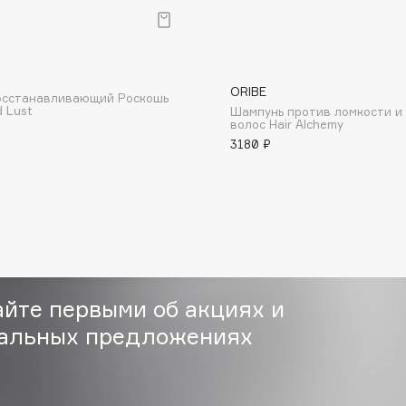
р
ORIBE
осстанавливающий Роскошь
d Lust
Шампунь против ломкости и 
волос Hair Alchemy
Consly
3180 ₽
Corimo
CosRX
Cottolina
Crescina
Cunzite
Curaprox
айте первыми об акциях и
альных предложениях