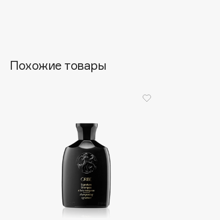
Aravia Professional
Alix Avien
Arcadia
Allies of Skin
Archetype
AMAN
Похожие товары
B
Babor
beautyblender
Baffy
Bebble
Balmain Hair Couture
Beverly Hills Polo Club
ЭКСКЛЮЗИВ
Biodance
Banderas
Bioderma
Basicare
Biomed
Batiste
Biorepair
Beauty Bomb
Blanx
Beauty Pati
Blistex
Beautyblades
НОВИНКА