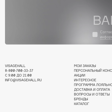
D
d'Alba
Dior
ВА
DABO
Divage
DARLING*
Dolce & Gabbana
Согла
Darphin
Dolomit
инфор
Davines
Dorco
Deonica
DP Daily Perfection
Dessange
Dr. Vranjes Firenze
VISAGEHALL
МОИ ЗАКАЗЫ
8-800-700-33-37
ПЕРСОНАЛЬНЫЙ КОНС
C 9:00 ДО 21:00
АКЦИИ
E
INFO@VISAGEHALL.RU
ИНТЕРЕСНОЕ
ПРОГРАММА ЛОЯЛЬН
ДОСТАВКА И ОПЛАТА
Eat My
Ella Bartsueva Brushes
ВОПРОСЫ И ОТВЕТЫ
Ecolatier
EMBRACE Haircare
БРЕНДЫ
КАТАЛОГ
Ecotools
Emmanuelle Jane
EGG
Enough