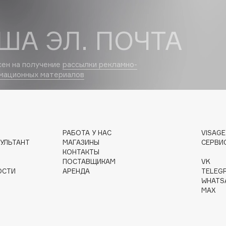
Dr.Althea
ША ЭЛ. ПОЧТА
Dr.Ceuracle
Dr.Jart+
сен на получение
рассылки рекламно-
DSD de Luxe
мационных материалов
Dyson
РАБОТА У НАС
VISAG
УЛЬТАНТ
МАГАЗИНЫ
СЕРВИ
КОНТАКТЫ
ПОСТАВЩИКАМ
VK
ОСТИ
АРЕНДА
TELEG
WHATS
Estée Lauder
MAX
Etat Pur
Etude House
Etude organix