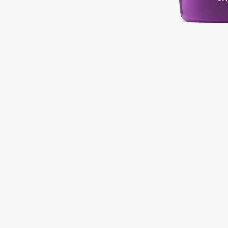
Подарки
0 - 9
Для дома
100BON
22|11
Техника
A
Acqua di Parma
Amina Daudova Brushes
Acque di Italia
Amouage
Adele for you
Amuleto Di Casa
Advante
Angiopharm
ЭКСКЛЮЗИВ
ЭКСКЛЮЗИВ
Aesop
Annbeauty
Age Stop
Anua
ЭКСКЛЮЗИВ
Apadent
AHFA Cosmetics
Apagard
Ajmal