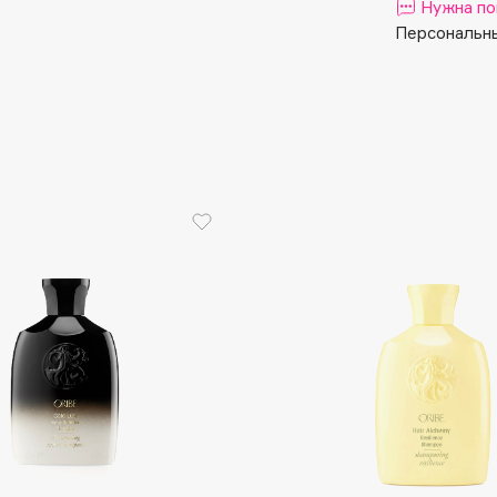
Aveda
Нужна по
Персональны
Avene
Boadicea The Victorious
Bobbi Brown
BOOMSHOP
BORK
Brunello Cucinelli
Bvlgari
by TERRY
BY WISHTREND
Byredo