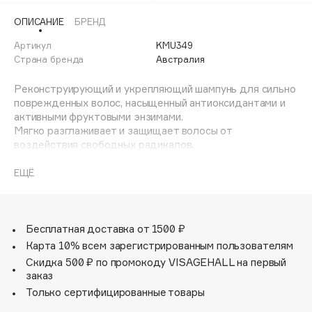
Adele for you
ОПИСАНИЕ
БРЕНД
Финал лета
Advante
ЭКСКЛЮЗИВ
Артикул
KMU349
1 АВГ - 31 АВГ
Aesop
Страна бренда
Австралия
Age Stop
ЭКСКЛЮЗИВ
Реконструирующий и укрепляющий шампунь для сильно
AHFA Cosmetics
поврежденных волос, насыщенный антиоксидантами и
Ajmal
активными фруктовыми энзимами.
Мягко разглаживает и защищает волосы от
Alix Avien
воздействия свободных радикалов.
Allies of Skin
Протеины суперфудов обеспечивают глубокое
AMAN
увлажнение и реконструкцию сильно поврежденных
ЕЩЁ
волос. Аминокислоты аргинин и лизин, как натуральный
Amina Daudova Brushes
строительный материал, позволяют полностью
Amouage
реконструировать структуру волос, наполнить их силой
и придать эластичность. Аминокислоты шелка
Бесплатная доставка от 1500 ₽
Amuleto Di Casa
способствуют росту волос и клеточному обновлению.
Карта 10% всем зарегистрированным пользователям
Angiopharm
ЭКСКЛЮЗИВ
Скидка 500 ₽ по промокоду VISAGEHALL на первый
Массирующими движениями нанести на влажные волосы
Annbeauty
заказ
и кожу головы, затем тщательно смыть.
Anua
Только сертифицированные товары
Apadent