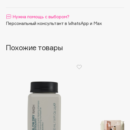
Apagard
Aravia Professional
Нужна помощь с выбором?
Arcadia
Персональный консультант в WhatsApp и Max
Archetype
Architect Demidoff
Похожие товары
ARIVE MAKEUP
Art&Fact
Art-Visage
Artdeco
Astra
Atelier Rebul
Augustinus Bader
Aveda
Avene