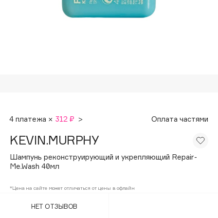
Подарки
Tom Ford
HFC
Для дома
Angiopharm
Техника
KIKO Milano
Estée Lauder
Clarins
0 - 9
4 платежа ×
312 ₽
>
Оплата частями
100BON
KEVIN.MURPHY
22|11
Шампунь реконструирующий и укрепляющий Repair-
Me.Wash 40мл
A
*Цена на сайте может отличаться от цены в офлайн
Acqua di Parma
НЕТ ОТЗЫВОВ
Acque di Italia