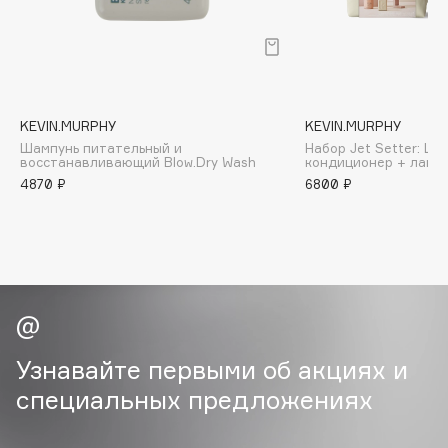
B
Babor
Baffy
Balmain Hair Couture
ЭКСКЛЮЗИВ
KEVIN.MURPHY
KEVIN.MURPHY
Banderas
Шампунь питательный и
Набор Jet Setter: Ша
восстанавливающий Blow.Dry Wash
кондиционер + лак +
Basicare
4870 ₽
6800 ₽
Batiste
Beauty Bomb
Beauty Pati
Beautyblades
НОВИНКА
beautyblender
Bebble
Узнавайте первыми об акциях и
Beverly Hills Polo Club
специальных предложениях
Biodance
Bioderma