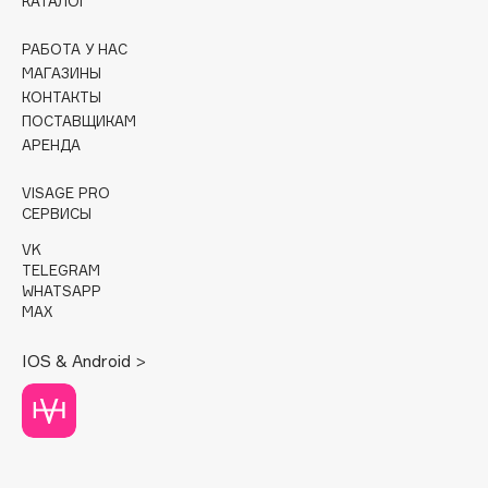
КАТАЛОГ
Cadence
РАБОТА У НАС
Capelli Dorati
МАГАЗИНЫ
КОНТАКТЫ
Carbon Theory
ПОСТАВЩИКАМ
Carmex
АРЕНДА
Carolina Herrera
Catrice
VISAGE PRO
СЕРВИСЫ
Celimax
VK
Cettua
TELEGRAM
Chupa Chups
WHATSAPP
MAX
Clarette
Clarins
IOS & Android >
Clarins Precious
НОВИНКА
Clinique
Clive Christian
Club De Nuit