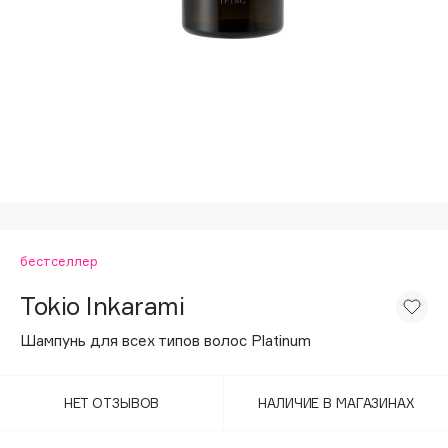
Подарки
Tom Ford
HFC
Для дома
Angiopharm
Техника
KIKO Milano
Estée Lauder
Clarins
0 - 9
бестселлер
100BON
22|11
Tokio Inkarami
Шампунь для всех типов волос Platinum
A
НЕТ ОТЗЫВОВ
НАЛИЧИЕ В МАГАЗИНАХ
Acqua di Parma
Acque di Italia