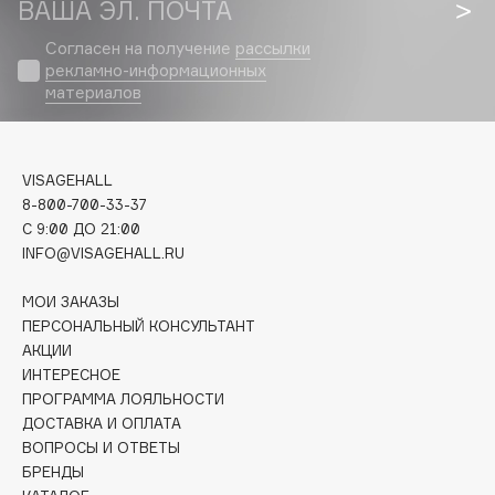
ВАША ЭЛ. ПОЧТА
Biomed
Biorepair
Согласен на получение
рассылки
Blanx
рекламно-информационных
материалов
Blistex
BLOME
Boadicea The Victorious
VISAGEHALL
Bobbi Brown
8-800-700-33-37
BOOMSHOP
C 9:00 ДО 21:00
BORK
INFO@VISAGEHALL.RU
Brunello Cucinelli
МОИ ЗАКАЗЫ
Bvlgari
ПЕРСОНАЛЬНЫЙ КОНСУЛЬТАНТ
by TERRY
АКЦИИ
ИНТЕРЕСНОЕ
BY WISHTREND
ПРОГРАММА ЛОЯЛЬНОСТИ
Byredo
ДОСТАВКА И ОПЛАТА
ВОПРОСЫ И ОТВЕТЫ
БРЕНДЫ
C