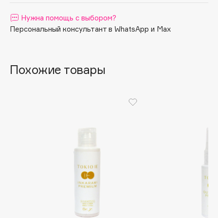
Apagard
Нужна помощь с выбором?
Aravia Professional
Персональный консультант в WhatsApp и Max
Arcadia
Archetype
Architect Demidoff
Похожие товары
ARIVE MAKEUP
Art&Fact
Art-Visage
Artdeco
Astra
Atelier Rebul
Augustinus Bader
Aveda
Avene