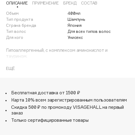
ОПИСАНИЕ
ПРИМЕНЕНИЕ
БРЕНД
СОСТАВ
Adele for you
Финал лета
Advante
Объем
400мл
ЭКСКЛЮЗИВ
Тип продукта
Шампунь
1 АВГ - 31 АВГ
Aesop
Страна бренда
Япония
Age Stop
Тип волос
Для всех типов волос
ЭКСКЛЮЗИВ
Для кого
Унисекс
AHFA Cosmetics
Ajmal
Гипоаллергенный, с комплексом аминокислот и
таурином.
Alix Avien
Allies of Skin
В состав входит нанокомпонент фуллерен - мощнейший
ЕЩЁ
AMAN
антиоксидант (в 160 раз превосходит витамин С),
который защищает волосы от негативных факторов
Amina Daudova Brushes
внешней среды.
Amouage
Бесплатная доставка от 1500 ₽
Линия средств Tokio Inkarami PLATINUM - наиболее
Amuleto Di Casa
Карта 10% всем зарегистрированным пользователям
универсальна.
Скидка 500 ₽ по промокоду VISAGEHALL на первый
Angiopharm
ЭКСКЛЮЗИВ
заказ
Благодаря нескольким видам кератина в составе она
Annbeauty
Только сертифицированные товары
гарантирует глубокое восстановление, оставляя локоны
Anua
шелковистыми, блестящими и сильными, при этом
Apadent
сохраняя легкость без эффекта утяжеления.