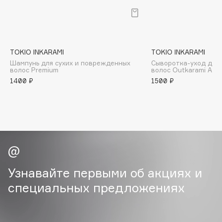
B
Babor
Baffy
TOKIO INKARAMI
TOKIO INKARAMI
Balmain Hair Couture
ЭКСКЛЮЗИВ
Шампунь для сухих и поврежденных
Сыворотка-уход для
волос Premium
волос Outkarami Air 
Banderas
1400 ₽
1500 ₽
Basicare
Batiste
Beauty Bomb
Beauty Pati
Beautyblades
НОВИНКА
beautyblender
Bebble
Узнавайте первыми об акциях и
Beverly Hills Polo Club
специальных предложениях
Biodance
Bioderma