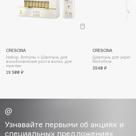
B
Babor
Baffy
Balmain Hair Couture
ЭКСКЛЮЗИВ
Banderas
CRESCINA
CRESCINA
Basicare
Набор: Ампулы + Шампунь для
Шампунь для укрепл
Batiste
возобновления роста волос для
Rinfoltina
мужчин
3540 ₽
Beauty Bomb
19 500 ₽
Beauty Pati
Beautyblades
НОВИНКА
beautyblender
Bebble
Beverly Hills Polo Club
Biodance
Узнавайте первыми об акциях и
Bioderma
специальных предложениях