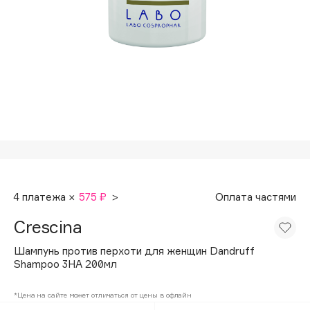
Подарки
Tom Ford
HFC
Для дома
Angiopharm
Техника
KIKO Milano
Estée Lauder
Clarins
0 - 9
100BON
4 платежа ×
575 ₽
>
Оплата частями
22|11
Crescina
A
Шампунь против перхоти для женщин Dandruff
Shampoo 3HA 200мл
Acqua di Parma
*Цена на сайте может отличаться от цены в офлайн
Acque di Italia