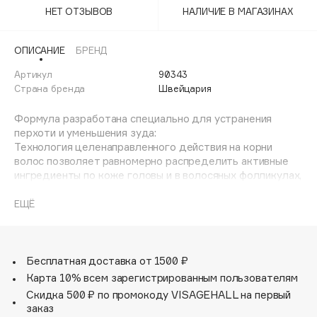
Adele for you
НЕТ ОТЗЫВОВ
НАЛИЧИЕ В МАГАЗИНАХ
Финал лета
Advante
ЭКСКЛЮЗИВ
1 АВГ - 31 АВГ
ОПИСАНИЕ
БРЕНД
Aesop
Age Stop
Артикул
90343
ЭКСКЛЮЗИВ
Страна бренда
Швейцария
AHFA Cosmetics
Ajmal
Формула разработана специально для устранения
перхоти и уменьшения зуда:
Alix Avien
Технология целенаправленного действия на корни
Allies of Skin
волос позволяет равномерно распределить активные
AMAN
ингредиенты по коже головы и в волосяных фолликулах,
способствуя эффективному устранению перхоти и
Amina Daudova Brushes
уменьшению зуда.
ЕЩЁ
Amouage
Формула, содержащая пироктон оламин и салициловую
кислоту, устраняет внешние проявления перхоти и
Amuleto Di Casa
препятствует формированию причин их возникновения
Angiopharm
ЭКСКЛЮЗИВ
Запатентованная формула, содержащая 3 типа
Бесплатная доставка от 1500 ₽
гиалуроновых кислот различных молекулярных масс,
Annbeauty
Карта 10% всем зарегистрированным пользователям
укрепляет и восстанавливает структуру волос.
Anua
Скидка 500 ₽ по промокоду VISAGEHALL на первый
заказ
Apadent
Активные компоненты: