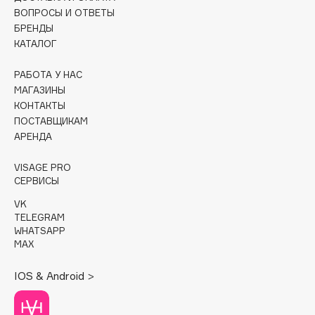
ВОПРОСЫ И ОТВЕТЫ
Cadence
БРЕНДЫ
КАТАЛОГ
Capelli Dorati
Carbon Theory
РАБОТА У НАС
Carmex
МАГАЗИНЫ
Carolina Herrera
КОНТАКТЫ
ПОСТАВЩИКАМ
Catrice
АРЕНДА
Celimax
Cettua
VISAGE PRO
СЕРВИСЫ
Chupa Chups
Clarette
VK
TELEGRAM
Clarins
WHATSAPP
Clarins Precious
MAX
Clinique
IOS & Android >
Clive Christian
Club De Nuit