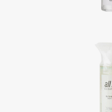
Подарки
0 - 9
Для дома
100BON
22|11
Техника
A
Acqua di Parma
Amina Daudova Brushes
Acque di Italia
Amouage
Adele for you
Amuleto Di Casa
Advante
Angiopharm
ЭКСКЛЮЗИВ
ЭКСКЛЮЗИВ
Aesop
Annbeauty
Age Stop
Anua
ЭКСКЛЮЗИВ
Apadent
AHFA Cosmetics
Apagard
Ajmal