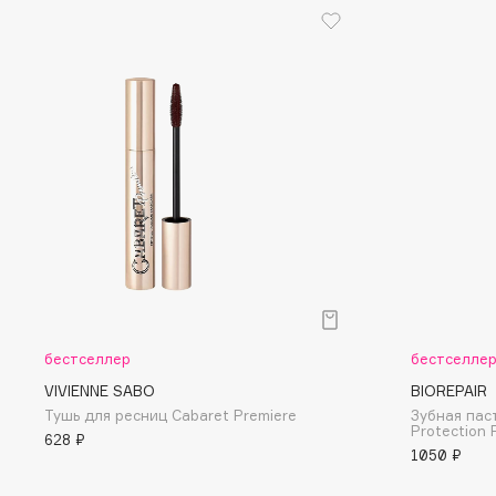
EGIA
EpilProfi
Eigshow
Erborian
Elemis
Essence
Elian Russia
Essential Parfums Paris
Elie Saab
Estrâde
F
FANE
Flipper
Farmstay
FLOEMA
бестселлер
бестселле
Felce Azzurra
Floraïku
VIVIENNE SABO
BIOREPAIR
Fillerina
Forlle'd
ЭКСКЛЮЗИВ
Тушь для ресниц Cabaret Premiere
Зубная пас
Protection 
Fiona Franchimon
628 ₽
1050 ₽