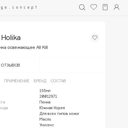
 Holika
ка освежающее All Kill
Т ОТЗЫВОВ
ПРИМЕНЕНИЕ
БРЕНД
СОСТАВ
155мл
20012971
кта
Пенка
енда
Южная Корея
Для всех типов кожи
Масло
Унисекс