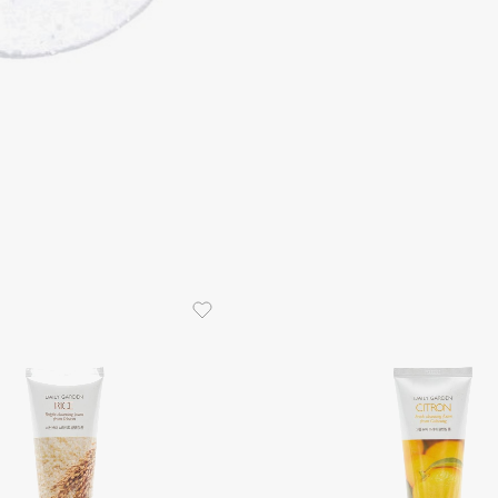
Consly
Corimo
CosRX
Cottolina
Crescina
Cunzite
Curaprox