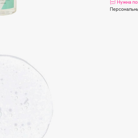
Aveda
Нужна по
Персональны
Avene
Boadicea The Victorious
Bobbi Brown
BOOMSHOP
BORK
Brunello Cucinelli
Bvlgari
by TERRY
BY WISHTREND
Byredo