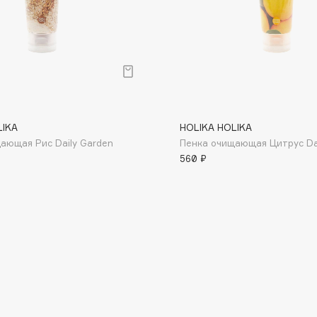
Dr.Althea
Dr.Ceuracle
Dr.Jart+
DSD de Luxe
Dyson
LIKA
HOLIKA HOLIKA
ающая Рис Daily Garden
Пенка очищающая Цитрус Dai
560 ₽
Estée Lauder
Etat Pur
Etude House
Etude organix