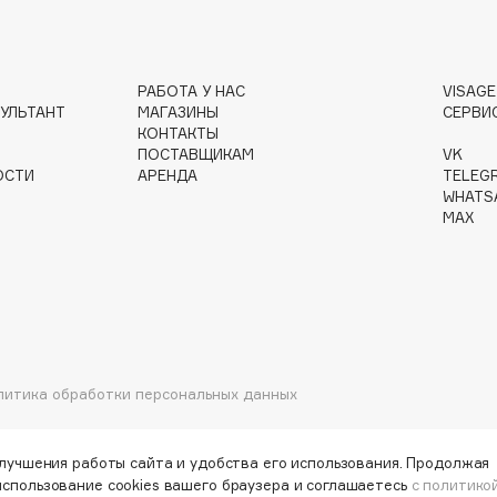
РАБОТА У НАС
VISAG
УЛЬТАНТ
МАГАЗИНЫ
СЕРВИ
Institute Estelare
КОНТАКТЫ
ПОСТАВЩИКАМ
VK
Instytutum
ОСТИ
АРЕНДА
TELEG
invisibobble
WHATS
MAX
IS Clinical
Jo Malone London
литика обработки персональных данных
Juliette Has A Gun
Juvena
улучшения работы сайта и удобства его использования. Продолжая
использование cookies вашего браузера и соглашаетесь
с политико