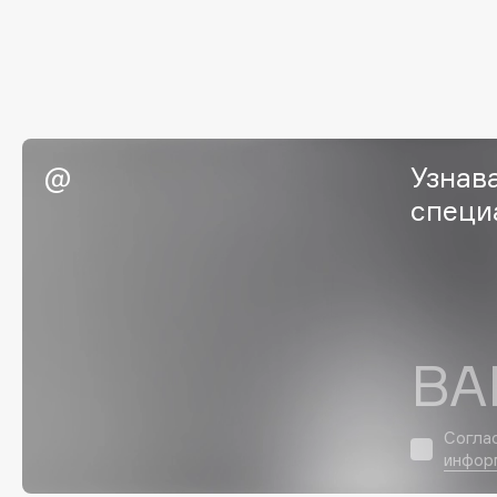
G
Garnier
Giardino Magico
Gecko
Gillette
Geltek
Givenchy
Узнав
Genosys
Global Keratin
ЭКСКЛЮЗИВ
специ
Global White
Geomar
H
ВА
Hadat Cosmetics
HELIBEAUTY
Hamis
Hempz
Согла
Hapica
HFC
инфор