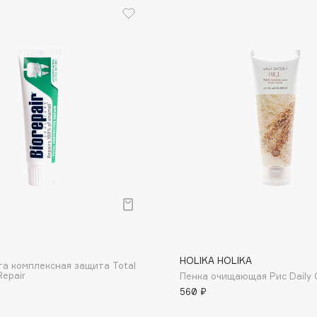
Eva Mosaic
Ex Nihilo
EXOARI L
Fragrance Du Bois
Frederic Malle
р
Frudia
Funny Organix
HOLIKA HOLIKA
та комплексная защита Total
Repair
Пенка очищающая Рис Daily 
560 ₽