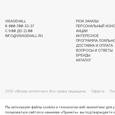
I
VISAGEHALL
МОИ ЗАКАЗЫ
8-800-700-33-37
ПЕРСОНАЛЬНЫЙ КОНС
I Love My Hair
INGLOT
C 9:00 ДО 21:00
АКЦИИ
INFO@VISAGEHALL.RU
ИНТЕРЕСНОЕ
Iceberg
Initio
ПРОГРАММА ЛОЯЛЬН
Icon Skin
Insight Professional
ДОСТАВКА И ОПЛАТА
ВОПРОСЫ И ОТВЕТЫ
Influence Beauty
Institut Esthederm
БРЕНДЫ
КАТАЛОГ
J
James Read
Janeke
ООО «Визаж косметикс» Все права защищены
Оферта
По
Jan Marini
Jimmy Choo
ЭКСКЛЮЗИВ
JMsolution
Jane Iredale
Мы используем файлы cookies и технологии веб-аналитики для 
пользоваться сайтом и нажимая «Принять», вы подтверждаете 