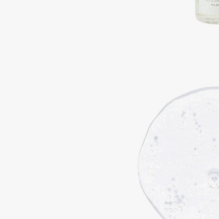
Aravia Professional
Alix Avien
Arcadia
Allies of Skin
Archetype
AMAN
B
Babor
beautyblender
Baffy
Bebble
Balmain Hair Couture
Beverly Hills Polo Club
ЭКСКЛЮЗИВ
Biodance
Banderas
Bioderma
Basicare
Biomed
Batiste
Biorepair
Beauty Bomb
Blanx
Beauty Pati
Blistex
Beautyblades
НОВИНКА