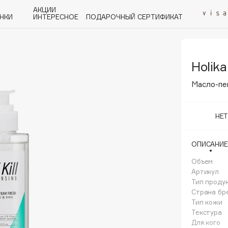
АКЦИИ
НКИ
ИНТЕРЕСНОЕ
ПОДАРОЧНЫЙ СЕРТИФИКАТ
Holika
P
Q
R
S
T
U
V
W
Y
Z
А - Я
Масло-пен
НЕ
ОПИСАНИЕ
Angiopharm
KIKO Milano
Объем
Артикул
Estée Lauder
Тип проду
Clarins
Страна бр
Тип кожи
Текстура
Для кого