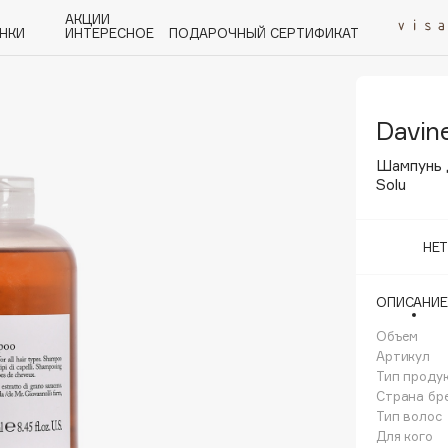
АКЦИИ
НКИ
ИНТЕРЕСНОЕ
ПОДАРОЧНЫЙ СЕРТИФИКАТ
Davin
P
Q
R
S
T
U
V
W
Y
Z
А - Я
Шампунь 
Solu
НЕ
Angiopharm
ОПИСАНИЕ
KIKO Milano
Объем
Estée Lauder
Артикул
Clarins
Тип проду
Страна бр
Тип волос
Для кого