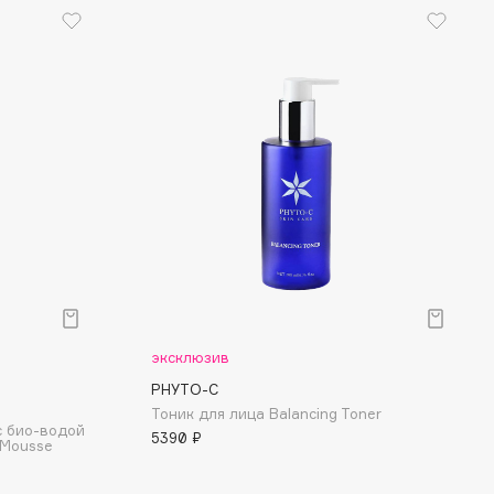
эксклюзив
PHYTO-С
Тоник для лица Balancing Toner
с био-водой
5390 ₽
-Mousse