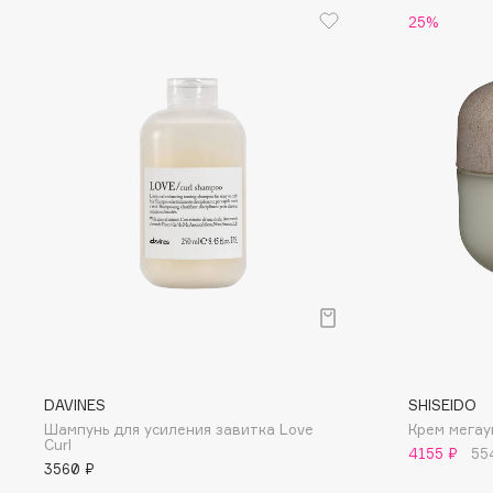
25%
EGIA
EpilProfi
Eigshow
Erborian
Elemis
Essence
Elian Russia
Essential Parfums Paris
Elie Saab
Estrâde
F
FANE
Flipper
Farmstay
FLOEMA
Felce Azzurra
Floraïku
Fillerina
Forlle'd
DAVINES
SHISEIDO
ЭКСКЛЮЗИВ
Шампунь для усиления завитка Love
Крем мегау
Fiona Franchimon
Curl
4155 ₽
55
3560 ₽