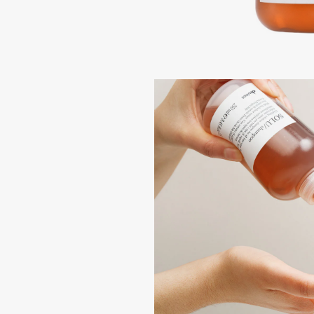
Подарки
0 - 9
Для дома
100BON
22|11
Техника
A
Acqua di Parma
Amina Daudova Brushes
Acque di Italia
Amouage
Adele for you
Amuleto Di Casa
Advante
Angiopharm
ЭКСКЛЮЗИВ
ЭКСКЛЮЗИВ
Aesop
Annbeauty
Age Stop
Anua
ЭКСКЛЮЗИВ
Apadent
AHFA Cosmetics
Apagard
Ajmal