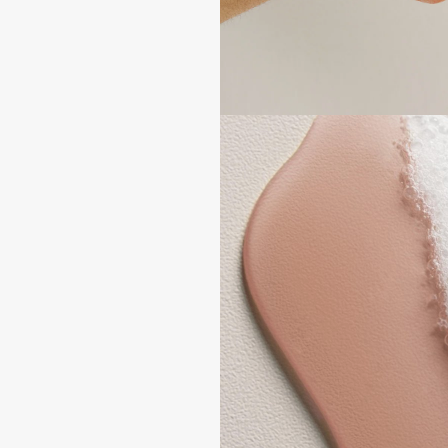
Aravia Professional
Alix Avien
Arcadia
Allies of Skin
Archetype
AMAN
B
Babor
beautyblender
Baffy
Bebble
Balmain Hair Couture
Beverly Hills Polo Club
ЭКСКЛЮЗИВ
Biodance
Banderas
Bioderma
Basicare
Biomed
Batiste
Biorepair
Beauty Bomb
Blanx
Beauty Pati
Blistex
Beautyblades
НОВИНКА