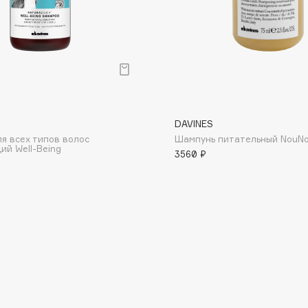
Dr.Althea
Dr.Ceuracle
Dr.Jart+
DSD de Luxe
Dyson
DAVINES
я всех типов волос
Шампунь питательный NouN
й Well-Being
3560 ₽
Estée Lauder
Etat Pur
Etude House
Etude organix