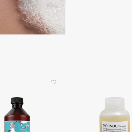
Consly
Corimo
CosRX
Cottolina
Crescina
Cunzite
Curaprox