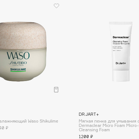
Eva Mosaic
Ex Nihilo
EXOARI L
Fragrance Du Bois
Frederic Malle
Frudia
Funny Organix
DR.JART+
влажняющий Waso Shikulime
Мягкая пенка для умывания 
Dermaclear Micro Foam Micro
40 ₽
Cleansing Foam
1200 ₽