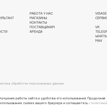
РАБОТА У НАС
VISAG
УЛЬТАНТ
МАГАЗИНЫ
СЕРВИ
КОНТАКТЫ
ПОСТАВЩИКАМ
VK
Institute Estelare
ОСТИ
АРЕНДА
TELEG
Instytutum
WHATS
MAX
invisibobble
IS Clinical
литика обработки персональных данных
Jo Malone London
Juliette Has A Gun
Juvena
улучшения работы сайта и удобства его использования. Продолжая
использование cookies вашего браузера и соглашаетесь
с политико