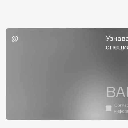
G
Garnier
Giardino Magico
Gecko
Gillette
Узнав
Geltek
Givenchy
специ
Genosys
Global Keratin
ЭКСКЛЮЗИВ
Global White
Geomar
ВА
H
Hadat Cosmetics
HELIBEAUTY
Согла
Hamis
Hempz
инфор
Hapica
HFC