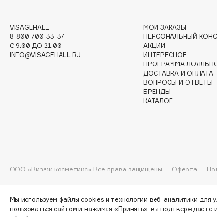
VISAGEHALL
МОИ ЗАКАЗЫ
I
8-800-700-33-37
ПЕРСОНАЛЬНЫЙ КОНС
C 9:00 ДО 21:00
АКЦИИ
INFO@VISAGEHALL.RU
ИНТЕРЕСНОЕ
I Love My Hair
INGLOT
ПРОГРАММА ЛОЯЛЬН
Iceberg
Initio
ДОСТАВКА И ОПЛАТА
ВОПРОСЫ И ОТВЕТЫ
Icon Skin
Insight Professional
БРЕНДЫ
Influence Beauty
Institut Esthederm
КАТАЛОГ
J
ООО «Визаж косметикс» Все права защищены
Оферта
По
James Read
Janeke
Jan Marini
Jimmy Choo
ЭКСКЛЮЗИВ
JMsolution
Мы используем файлы cookies и технологии веб-аналитики для 
Jane Iredale
пользоваться сайтом и нажимая «Принять», вы подтверждаете 