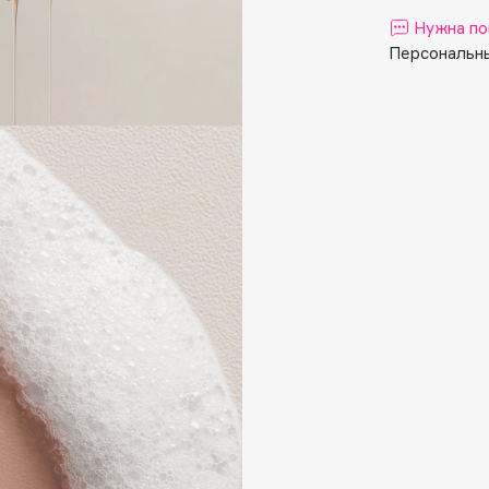
Aveda
Нужна по
Avene
Персональны
Boadicea The Victorious
Bobbi Brown
BOOMSHOP
BORK
Brunello Cucinelli
Bvlgari
by TERRY
BY WISHTREND
Byredo