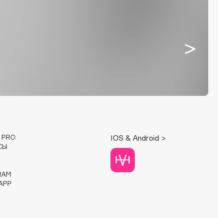
E PRO
IOS & Android >
СЫ
RAM
APP