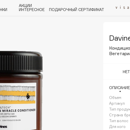
АКЦИИ
НКИ
ИНТЕРЕСНОЕ
ПОДАРОЧНЫЙ СЕРТИФИКАТ
Davin
P
Q
R
S
T
U
V
W
Y
Z
А - Я
Кондицио
Вегетари
НЕ
Angiopharm
ОПИСАНИЕ
KIKO Milano
Объем
Estée Lauder
Артикул
Clarins
Тип проду
Страна бр
Тип волос
Для кого