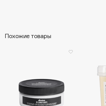
Aravia Professional
Alix Avien
Arcadia
Allies of Skin
Archetype
AMAN
Похожие товары
B
Babor
beautyblender
Baffy
Bebble
Balmain Hair Couture
Beverly Hills Polo Club
ЭКСКЛЮЗИВ
Biodance
Banderas
Bioderma
Basicare
Biomed
Batiste
Biorepair
Beauty Bomb
Blanx
Beauty Pati
Blistex
Beautyblades
НОВИНКА