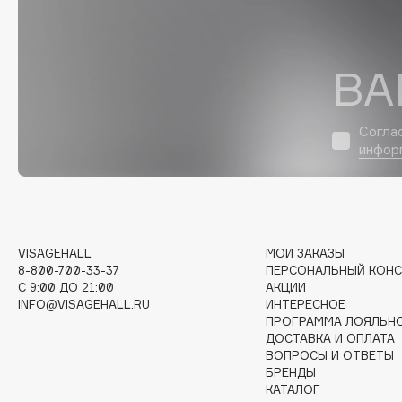
D
d'Alba
Dior
ВА
DABO
Divage
DARLING*
Dolce & Gabbana
Darphin
Dolomit
Согла
Davines
Dorco
инфор
Deonica
DP Daily Perfection
Dessange
Dr. Vranjes Firenze
VISAGEHALL
МОИ ЗАКАЗЫ
8-800-700-33-37
ПЕРСОНАЛЬНЫЙ КОНС
E
C 9:00 ДО 21:00
АКЦИИ
INFO@VISAGEHALL.RU
ИНТЕРЕСНОЕ
ПРОГРАММА ЛОЯЛЬН
Eat My
Ella Bartsueva Brushes
ДОСТАВКА И ОПЛАТА
Ecolatier
EMBRACE Haircare
ВОПРОСЫ И ОТВЕТЫ
БРЕНДЫ
Ecotools
Emmanuelle Jane
КАТАЛОГ
EGG
Enough