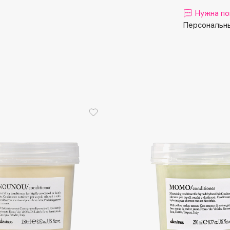
Aveda
Нужна по
Avene
Персональны
Boadicea The Victorious
Bobbi Brown
BOOMSHOP
BORK
Brunello Cucinelli
Bvlgari
by TERRY
BY WISHTREND
Byredo