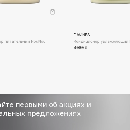
DAVINES
ер питательный NouNou
Кондиционер увлажняющий
Consly
4080 ₽
Corimo
CosRX
Cottolina
Crescina
Cunzite
Curaprox
айте первыми об акциях и
альных предложениях