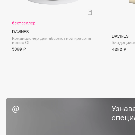
BLOME
бестселлер
C
DAVINES
DAVINES
Кондиционер для абсолютной красоты
волос OI
Кондицион
Cadence
Chupa Chups
5860 ₽
4080 ₽
Capelli Dorati
Clarette
Carbon Theory
Clarins
Carmex
Clarins Precious
Carolina Herrera
Clinique
Catrice
Clive Christian
Celimax
Club De Nuit
Cettua
Collagenina
Узнав
специ