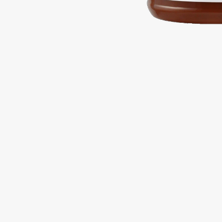
Подарки
0 - 9
Для дома
100BON
22|11
Техника
A
Acqua di Parma
Amina Daudova Brushes
Acque di Italia
Amouage
Adele for you
Amuleto Di Casa
Advante
Angiopharm
ЭКСКЛЮЗИВ
ЭКСКЛЮЗИВ
Aesop
Annbeauty
Age Stop
Anua
ЭКСКЛЮЗИВ
Apadent
AHFA Cosmetics
Apagard
Ajmal