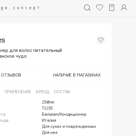
es
нер для волос питательный
анское чудо
Т ОТЗЫВОВ
НАЛИЧИЕ В МАГАЗИНАХ
ПРИМЕНЕНИЕ
БРЕНД
СОСТАВ
250мл
71155
кта
Бальзам/Кондиционер
енда
Италия
Для сухих и поврежденных
Для нее