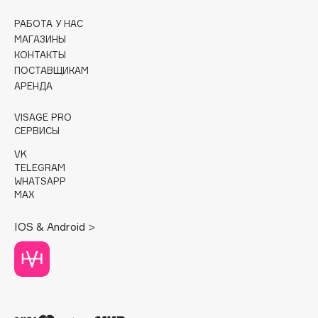
РАБОТА У НАС
Cadence
МАГАЗИНЫ
Capelli Dorati
КОНТАКТЫ
Carbon Theory
ПОСТАВЩИКАМ
Carmex
АРЕНДА
Carolina Herrera
VISAGE PRO
Catrice
СЕРВИСЫ
Celimax
VK
Cettua
TELEGRAM
WHATSAPP
Chupa Chups
MAX
Clarette
Clarins
IOS & Android >
Clarins Precious
Clinique
Clive Christian
Club De Nuit