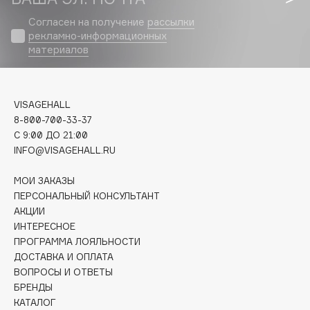
Biomed
Согласен на получение
рассылки
Biorepair
рекламно-информационных
Blanx
материалов
Blistex
BLOME
Boadicea The Victorious
VISAGEHALL
Bobbi Brown
8-800-700-33-37
C 9:00 ДО 21:00
BOOMSHOP
INFO@VISAGEHALL.RU
BORK
Brunello Cucinelli
МОИ ЗАКАЗЫ
ПЕРСОНАЛЬНЫЙ КОНСУЛЬТАНТ
Bvlgari
АКЦИИ
by TERRY
ИНТЕРЕСНОЕ
BY WISHTREND
ПРОГРАММА ЛОЯЛЬНОСТИ
Byredo
ДОСТАВКА И ОПЛАТА
ВОПРОСЫ И ОТВЕТЫ
БРЕНДЫ
C
КАТАЛОГ