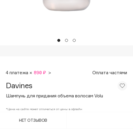
Подарки
Tom Ford
HFC
Для дома
Angiopharm
Техника
KIKO Milano
Estée Lauder
Clarins
0 - 9
4 платежа ×
890 ₽
>
Оплата частями
100BON
Davines
22|11
Шампунь для придания объема волосам Volu
A
*Цена на сайте может отличаться от цены в офлайн
НЕТ ОТЗЫВОВ
Acqua di Parma
Acque di Italia