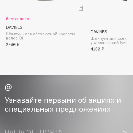
B
Babor
бестселлер
Baffy
DAVINES
DAVINES
Balmain Hair Couture
Шампунь для абсолютной красоты
ЭКСКЛЮЗИВ
волос Ol
Шампунь для всех ти
Banderas
увлажняющий Well-B
2700 ₽
4180 ₽
Basicare
Batiste
Beauty Bomb
Beauty Pati
Beautyblades
НОВИНКА
beautyblender
Узнавайте первыми об акциях и
Bebble
специальных предложениях
Beverly Hills Polo Club
Biodance
Bioderma
ВАША ЭЛ. ПОЧТА