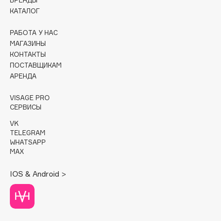
БРЕНДЫ
КАТАЛОГ
Cadence
Capelli Dorati
РАБОТА У НАС
МАГАЗИНЫ
Carbon Theory
КОНТАКТЫ
Carmex
ПОСТАВЩИКАМ
Carolina Herrera
АРЕНДА
Catrice
VISAGE PRO
Celimax
СЕРВИСЫ
Cettua
VK
Chupa Chups
TELEGRAM
WHATSAPP
Clarette
MAX
Clarins
Clarins Precious
НОВИНКА
IOS & Android >
Clinique
Clive Christian
Club De Nuit