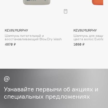
B
Babor
Baffy
Balmain Hair Couture
ЭКСКЛЮЗИВ
KEVIN.MURPHY
KEVIN.MURPHY
Banderas
Шампунь питательный и
Шампунь для защиты
восстанавливающий Blow.Dry Wash
цвета волос Everlast
Basicare
4870 ₽
1080 ₽
Batiste
Beauty Bomb
Beauty Pati
Beautyblades
НОВИНКА
beautyblender
Bebble
Узнавайте первыми об акциях и
Beverly Hills Polo Club
специальных предложениях
Biodance
Bioderma