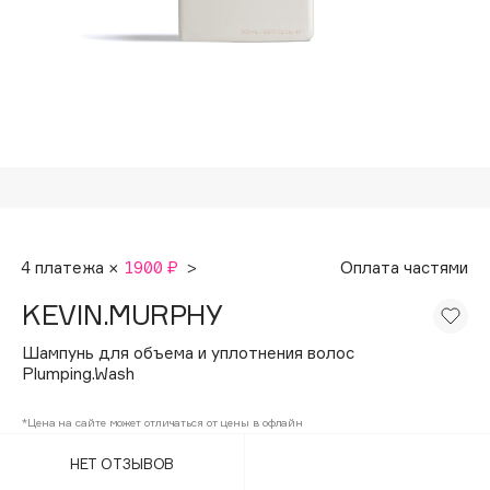
Подарки
Tom Ford
HFC
Для дома
Angiopharm
Техника
KIKO Milano
Estée Lauder
Clarins
0 - 9
4 платежа ×
1900 ₽
>
Оплата частями
100BON
KEVIN.MURPHY
22|11
Шампунь для объема и уплотнения волос
Plumping.Wash
A
*Цена на сайте может отличаться от цены в офлайн
Acqua di Parma
НЕТ ОТЗЫВОВ
Acque di Italia