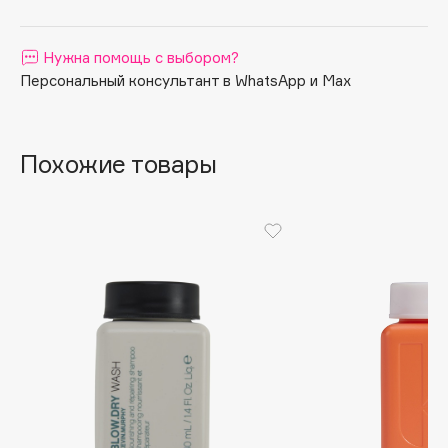
Apagard
Aravia Professional
Нужна помощь с выбором?
Arcadia
Персональный консультант в WhatsApp и Max
Archetype
Architect Demidoff
Похожие товары
ARIVE MAKEUP
Art&Fact
Art-Visage
Artdeco
Astra
Atelier Rebul
Augustinus Bader
Aveda
Avene