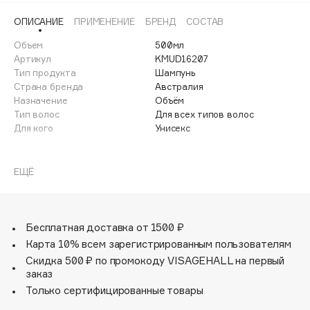
Adele for you
ОПИСАНИЕ
ПРИМЕНЕНИЕ
БРЕНД
СОСТАВ
Финал лета
Advante
ЭКСКЛЮЗИВ
Объем
500мл
1 АВГ - 31 АВГ
Aesop
Артикул
KMUD16207
Age Stop
Тип продукта
Шампунь
ЭКСКЛЮЗИВ
Страна бренда
Австралия
AHFA Cosmetics
Назначение
Объём
Ajmal
Тип волос
Для всех типов волос
Для кого
Унисекс
Alix Avien
Allies of Skin
Укрепляющий шампунь для уплотнения и сокращения
AMAN
выпадения волос деликатно и эффективно очищает,
ЕЩЁ
увлажняет и оказывает противовоспалительное
Amina Daudova Brushes
действие на кожу головы.
Amouage
Бесплатная доставка от 1500 ₽
Amuleto Di Casa
Карта 10% всем зарегистрированным пользователям
Angiopharm
ЭКСКЛЮЗИВ
Скидка 500 ₽ по промокоду VISAGEHALL на первый
Annbeauty
заказ
Anua
Только сертифицированные товары
Apadent