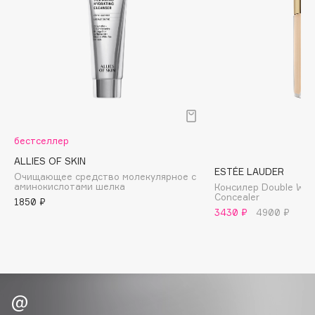
Biomed
Biorepair
Blanx
Blistex
BLOME
Boadicea The Victorious
Bobbi Brown
бестселлер
BOOMSHOP
ALLIES OF SKIN
BORK
ESTÉE LAUDER
Очищающее средство молекулярное с
Brunello Cucinelli
аминокислотами шелка
Консилер Double Wear
Concealer
Bvlgari
1850 ₽
3430 ₽
4900 ₽
by TERRY
BY WISHTREND
Byredo
C