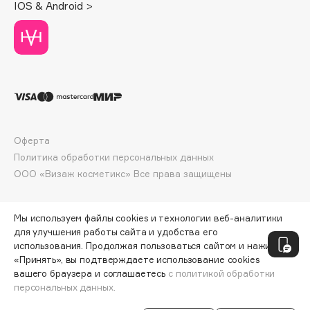
IOS & Android >
Deonica
Dessange
Dior
Divage
Dolce & Gabbana
Dolomit
Dorco
Оферта
DP Daily Perfection
Политика обработки персональных данных
Dr. Vranjes Firenze
ООО «Визаж косметикс» Все права защищены
Dr.Althea
Dr.Ceuracle
Мы используем файлы cookies и технологии веб-аналитики
Dr.Jart+
для улучшения работы сайта и удобства его
DSD de Luxe
использования. Продолжая пользоваться сайтом и нажимая
«Принять», вы подтверждаете использование cookies
Dyson
вашего браузера и соглашаетесь
с политикой обработки
персональных данных.
СООБЩИТЬ О ПОСТУПЛЕНИИ
2450 ₽