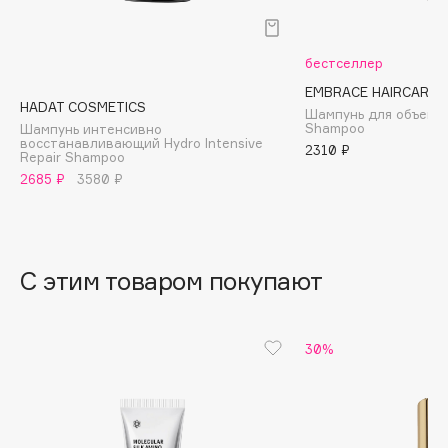
B
Babor
бестселлер
Baffy
EMBRACE HAIRCARE
HADAT COSMETICS
Balmain Hair Couture
Шампунь для объема 
ЭКСКЛЮЗИВ
Shampoo
Шампунь интенсивно
Banderas
восстанавливающий Hydro Intensive
2310 ₽
Repair Shampoo
Basicare
2685 ₽
3580 ₽
Batiste
Beauty Bomb
Beauty Pati
С этим товаром покупают
Beautyblades
НОВИНКА
beautyblender
Bebble
30%
Beverly Hills Polo Club
Biodance
Bioderma