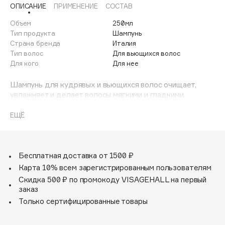
ОПИСАНИЕ
ПРИМЕНЕНИЕ
СОСТАВ
Adele for you
Финал лета
Advante
Объем
250мл
ЭКСКЛЮЗИВ
1 АВГ - 31 АВГ
Тип продукта
Шампунь
Aesop
Страна бренда
Италия
Age Stop
Тип волос
Для вьющихся волос
ЭКСКЛЮЗИВ
Для кого
Для нее
AHFA Cosmetics
Ajmal
Шампунь для кудрявых и вьющихся волос очищает,
увлажняет и делает волосы мягкими и гладкими.
Alix Avien
Деликатный, без сульфатов.
Allies of Skin
ЕЩЁ
AMAN
Amina Daudova Brushes
Amouage
Бесплатная доставка от 1500 ₽
Amuleto Di Casa
Карта 10% всем зарегистрированным пользователям
Angiopharm
Скидка 500 ₽ по промокоду VISAGEHALL на первый
ЭКСКЛЮЗИВ
заказ
Annbeauty
Только сертифицированные товары
Anua
Apadent