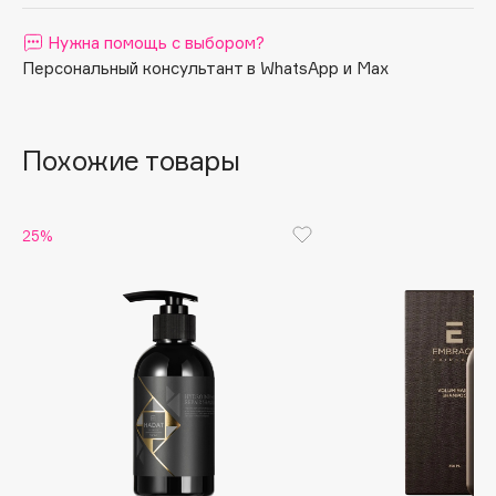
Apagard
Нужна помощь с выбором?
Aravia Professional
Персональный консультант в WhatsApp и Max
Arcadia
Archetype
Architect Demidoff
Похожие товары
ARIVE MAKEUP
Art&Fact
25%
Art-Visage
Artdeco
Astra
Atelier Rebul
Augustinus Bader
Aveda
Avene