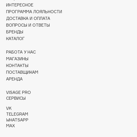
Collagenina
ИНТЕРЕСНОЕ
ПРОГРАММА ЛОЯЛЬНОСТИ
Consly
ДОСТАВКА И ОПЛАТА
Corimo
ВОПРОСЫ И ОТВЕТЫ
CosRX
БРЕНДЫ
Cottolina
КАТАЛОГ
Crescina
РАБОТА У НАС
Cunzite
МАГАЗИНЫ
Curaprox
КОНТАКТЫ
ПОСТАВЩИКАМ
АРЕНДА
D
VISAGE PRO
СЕРВИСЫ
d'Alba
DABO
VK
TELEGRAM
DARLING*
WHATSAPP
Darphin
MAX
Davines