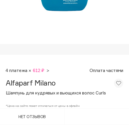
Подарки
Tom Ford
HFC
Для дома
Angiopharm
Техника
KIKO Milano
Estée Lauder
Clarins
0 - 9
4 платежа ×
612 ₽
>
Оплата частями
100BON
Alfaparf Milano
22|11
Шампунь для кудрявых и вьющихся волос Curls
A
*Цена на сайте может отличаться от цены в офлайн
НЕТ ОТЗЫВОВ
Acqua di Parma
Acque di Italia