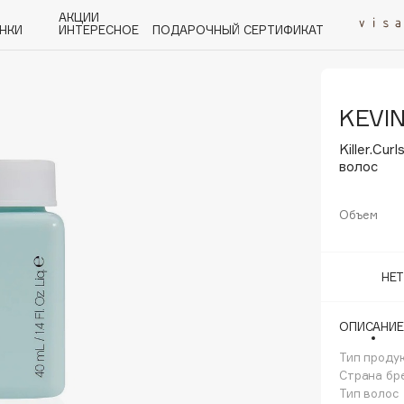
АКЦИИ
НКИ
ИНТЕРЕСНОЕ
ПОДАРОЧНЫЙ СЕРТИФИКАТ
KEVI
P
Q
R
S
T
U
V
W
Y
Z
А - Я
Killer.Cu
волос
Объем
Angiopharm
НЕ
KIKO Milano
Estée Lauder
ОПИСАНИЕ
Clarins
Тип проду
Страна бр
Тип волос