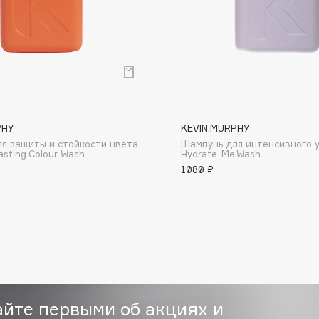
Consly
PHY
KEVIN.MURPHY
Corimo
я защиты и стойкости цвета
Шампунь для интенсивного 
CosRX
asting.Colour Wash
Hydrate-Me.Wash
1080 ₽
Cottolina
Crescina
Cunzite
Curaprox
айте первыми об акциях и