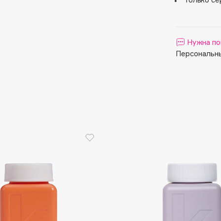
Aveda
Avene
Нужна по
Персональны
Boadicea The Victorious
Bobbi Brown
BOOMSHOP
BORK
Brunello Cucinelli
Bvlgari
by TERRY
BY WISHTREND
Byredo