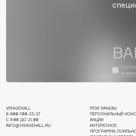
D
специ
d'Alba
Dior
DABO
Divage
DARLING*
Dolce & Gabbana
Darphin
Dolomit
ВА
Davines
Dorco
Deonica
DP Daily Perfection
Dessange
Dr. Vranjes Firenze
Согла
инфор
E
VISAGEHALL
МОИ ЗАКАЗЫ
Eat My
Ella Bartsueva Brushes
8-800-700-33-37
ПЕРСОНАЛЬНЫЙ КОНС
Ecolatier
EMBRACE Haircare
C 9:00 ДО 21:00
АКЦИИ
INFO@VISAGEHALL.RU
ИНТЕРЕСНОЕ
Ecotools
Emmanuelle Jane
ПРОГРАММА ЛОЯЛЬН
EGG
Enough