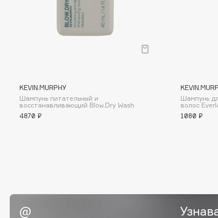
BLOME
C
Cadence
Chupa Chups
KEVIN.MURPHY
KEVIN.MUR
Capelli Dorati
Clarette
Шампунь питательный и
Шампунь дл
Carbon Theory
Clarins
восстанавливающий Blow.Dry Wash
волос Everl
4870 ₽
1080 ₽
Carmex
Clarins Precious
Carolina Herrera
Clinique
Catrice
Clive Christian
Celimax
Club De Nuit
Cettua
Collagenina
Узнав