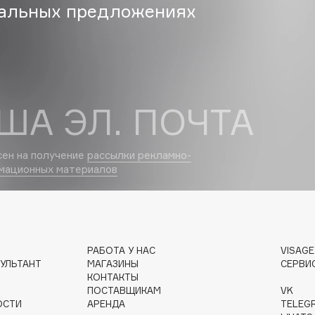
альных предложениях
Dr.Althea
Dr.Ceuracle
Dr.Jart+
DSD de Luxe
ША ЭЛ. ПОЧТА
Dyson
сен на получение
рассылки рекламно-
мационных материалов
РАБОТА У НАС
VISAG
Estée Lauder
УЛЬТАНТ
МАГАЗИНЫ
СЕРВИ
Etat Pur
КОНТАКТЫ
ПОСТАВЩИКАМ
VK
Etude House
ОСТИ
АРЕНДА
TELEG
Etude organix