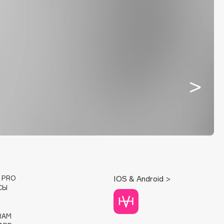
E PRO
IOS & Android >
СЫ
RAM