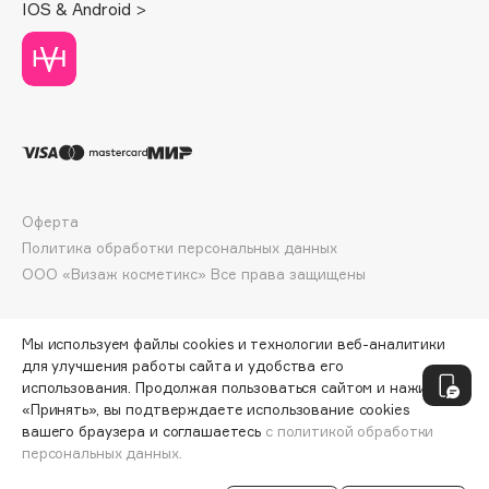
IOS & Android >
Deonica
Dessange
Dior
Divage
Dolce & Gabbana
Dolomit
Dorco
Оферта
DP Daily Perfection
Политика обработки персональных данных
Dr. Vranjes Firenze
ООО «Визаж косметикс» Все права защищены
Dr.Althea
Dr.Ceuracle
Мы используем файлы cookies и технологии веб-аналитики
Dr.Jart+
для улучшения работы сайта и удобства его
DSD de Luxe
использования. Продолжая пользоваться сайтом и нажимая
«Принять», вы подтверждаете использование cookies
Dyson
вашего браузера и соглашаетесь
с политикой обработки
персональных данных.
СООБЩИТЬ О ПОСТУПЛЕНИИ
2450 ₽