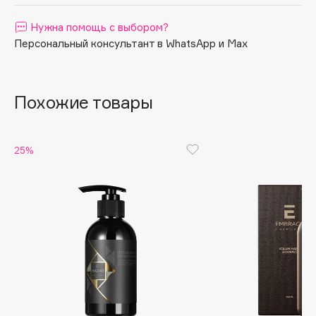
Apagard
Нужна помощь с выбором?
Aravia Professional
Персональный консультант в WhatsApp и Max
Arcadia
Archetype
Architect Demidoff
Похожие товары
ARIVE MAKEUP
Art&Fact
25%
Art-Visage
Artdeco
Astra
Atelier Rebul
Augustinus Bader
Aveda
Avene