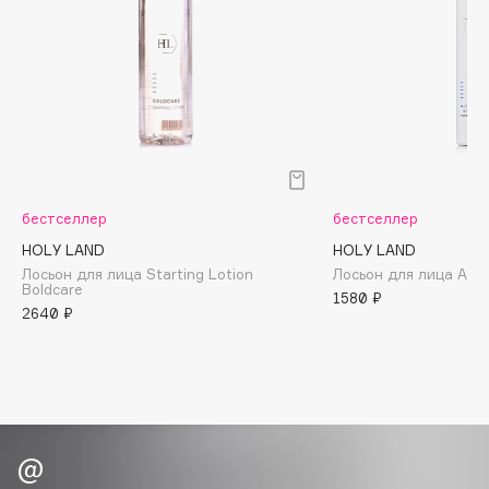
Biomed
Biorepair
Blanx
Blistex
BLOME
Boadicea The Victorious
Bobbi Brown
бестселлер
бестселлер
BOOMSHOP
HOLY LAND
HOLY LAND
BORK
Лосьон для лица Starting Lotion
Лосьон для лица Azu
Brunello Cucinelli
Boldcare
1580 ₽
Bvlgari
2640 ₽
by TERRY
BY WISHTREND
Byredo
C