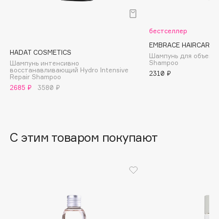
B
Babor
бестселлер
Baffy
EMBRACE HAIRCARE
HADAT COSMETICS
Balmain Hair Couture
Шампунь для объема 
ЭКСКЛЮЗИВ
Shampoo
Шампунь интенсивно
Banderas
восстанавливающий Hydro Intensive
2310 ₽
Repair Shampoo
Basicare
2685 ₽
3580 ₽
Batiste
Beauty Bomb
Beauty Pati
С этим товаром покупают
Beautyblades
НОВИНКА
beautyblender
Bebble
Beverly Hills Polo Club
Biodance
Bioderma