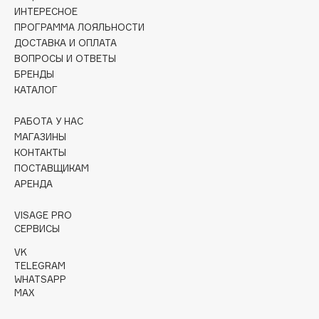
Collagenina
ИНТЕРЕСНОЕ
ПРОГРАММА ЛОЯЛЬНОСТИ
Consly
ДОСТАВКА И ОПЛАТА
Corimo
ВОПРОСЫ И ОТВЕТЫ
CosRX
БРЕНДЫ
Cottolina
КАТАЛОГ
Crescina
РАБОТА У НАС
Cunzite
МАГАЗИНЫ
Curaprox
КОНТАКТЫ
ПОСТАВЩИКАМ
АРЕНДА
D
VISAGE PRO
СЕРВИСЫ
d'Alba
DABO
VK
TELEGRAM
DARLING*
WHATSAPP
Darphin
MAX
Davines