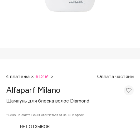
Подарки
Tom Ford
HFC
Для дома
Angiopharm
Техника
KIKO Milano
Estée Lauder
Clarins
0 - 9
4 платежа ×
612 ₽
>
Оплата частями
100BON
Alfaparf Milano
22|11
Шампунь для блеска волос Diamond
A
*Цена на сайте может отличаться от цены в офлайн
НЕТ ОТЗЫВОВ
Acqua di Parma
Acque di Italia