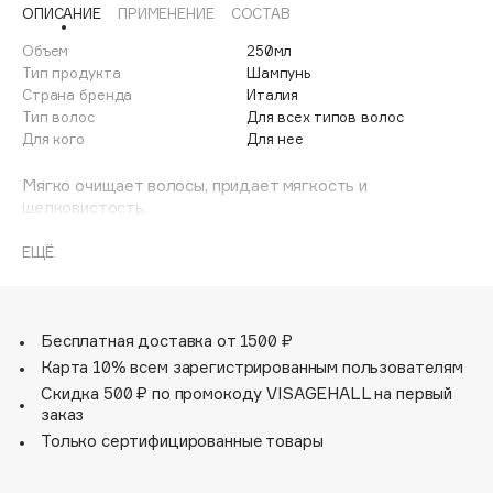
ОПИСАНИЕ
ПРИМЕНЕНИЕ
СОСТАВ
Adele for you
Финал лета
Advante
Объем
250мл
ЭКСКЛЮЗИВ
1 АВГ - 31 АВГ
Тип продукта
Шампунь
Aesop
Страна бренда
Италия
Age Stop
Тип волос
Для всех типов волос
ЭКСКЛЮЗИВ
Для кого
Для нее
AHFA Cosmetics
Ajmal
Мягко очищает волосы, придает мягкость и
шелковистость.
Alix Avien
Комплекс сохранения цвета продлевает и усиливает
Allies of Skin
сияние и интенсивность цвета.
ЕЩЁ
AMAN
Amina Daudova Brushes
Amouage
Бесплатная доставка от 1500 ₽
Amuleto Di Casa
Карта 10% всем зарегистрированным пользователям
Angiopharm
Скидка 500 ₽ по промокоду VISAGEHALL на первый
ЭКСКЛЮЗИВ
заказ
Annbeauty
Только сертифицированные товары
Anua
Apadent