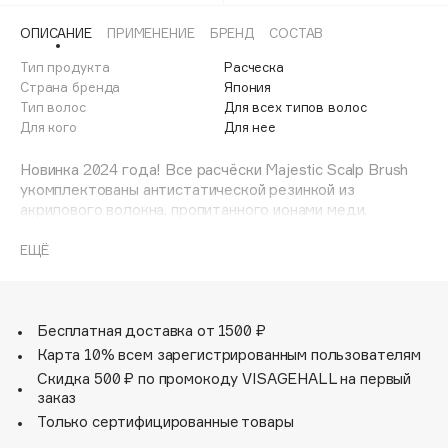
Adele for you
Финал лета
ОПИСАНИЕ
ПРИМЕНЕНИЕ
БРЕНД
СОСТАВ
Advante
ЭКСКЛЮЗИВ
1 АВГ - 31 АВГ
Тип продукта
Расческа
Aesop
Страна бренда
Япония
Age Stop
Тип волос
ЭКСКЛЮЗИВ
Для всех типов волос
Для кого
Для нее
AHFA Cosmetics
Ajmal
Новинка 2024 года! Все расчёски Majestic Scalp Brush
Alix Avien
укомплектованы антистатической резинкой из
акрилового волокна, пропитанного ионами меди.
Allies of Skin
AMAN
Японская расческа Majestic Pearl Gray предназначена
ЕЩЁ
для мытья головы и массажа. 372 зубчика тщательно
Amina Daudova Brushes
очищают более сорока тысяч пор от скопившихся
Amouage
загрязнений, а эффект легкого пилинга обеспечивает
Amuleto Di Casa
устранение старых клеток - кожа начинает дышать.
Бесплатная доставка от 1500 ₽
Массаж усиливает приток крови к корням волос - это
Карта 10% всем зарегистрированным пользователям
Angiopharm
ЭКСКЛЮЗИВ
благоприятно воздействует на волосяные фолликулы, в
Скидка 500 ₽ по промокоду VISAGEHALL на первый
Annbeauty
том числе спящие - к ним поступает больше микро- и
заказ
макроэлементов. Волосы начинают расти быстрее, а
Anua
Только сертифицированные товары
при регулярном применении становятся гуще, сильнее,
Apadent