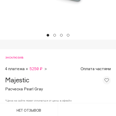
Подарки
Tom Ford
HFC
Для дома
Angiopharm
Техника
KIKO Milano
Estée Lauder
Clarins
0 - 9
эксклюзив
100BON
4 платежа ×
5250 ₽
>
Оплата частями
22|11
Majestic
Расческа Pearl Gray
A
*Цена на сайте может отличаться от цены в офлайн
Acqua di Parma
НЕТ ОТЗЫВОВ
Acque di Italia