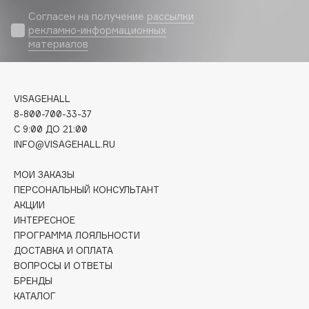
Biomed
Согласен на получение
рассылки
Biorepair
рекламно-информационных
Blanx
материалов
Blistex
BLOME
VISAGEHALL
Boadicea The Victorious
8-800-700-33-37
Bobbi Brown
C 9:00 ДО 21:00
BOOMSHOP
INFO@VISAGEHALL.RU
BORK
МОИ ЗАКАЗЫ
Brunello Cucinelli
ПЕРСОНАЛЬНЫЙ КОНСУЛЬТАНТ
Bvlgari
АКЦИИ
by TERRY
ИНТЕРЕСНОЕ
BY WISHTREND
ПРОГРАММА ЛОЯЛЬНОСТИ
ДОСТАВКА И ОПЛАТА
Byredo
ВОПРОСЫ И ОТВЕТЫ
БРЕНДЫ
КАТАЛОГ
C