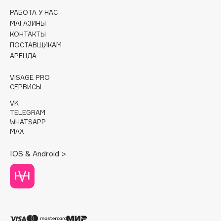
РАБОТА У НАС
Cadence
МАГАЗИНЫ
Capelli Dorati
КОНТАКТЫ
ПОСТАВЩИКАМ
Carbon Theory
АРЕНДА
Carmex
Carolina Herrera
VISAGE PRO
СЕРВИСЫ
Catrice
Celimax
VK
TELEGRAM
Cettua
WHATSAPP
Chupa Chups
MAX
Clarette
IOS & Android >
Clarins
Clarins Precious
Clinique
Clive Christian
Club De Nuit