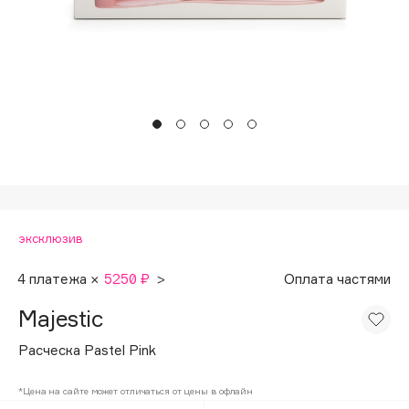
Подарки
Tom Ford
HFC
Для дома
Angiopharm
Техника
KIKO Milano
Estée Lauder
Clarins
0 - 9
эксклюзив
100BON
22|11
4 платежа ×
5250 ₽
>
Оплата частями
Majestic
A
Расческа Pastel Pink
Acqua di Parma
*Цена на сайте может отличаться от цены в офлайн
Acque di Italia