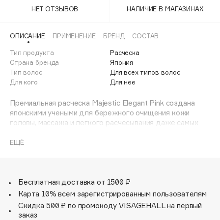
Adele for you
НЕТ ОТЗЫВОВ
НАЛИЧИЕ В МАГАЗИНАХ
Финал лета
Advante
ЭКСКЛЮЗИВ
1 АВГ - 31 АВГ
Aesop
ОПИСАНИЕ
ПРИМЕНЕНИЕ
БРЕНД
СОСТАВ
Age Stop
Тип продукта
ЭКСКЛЮЗИВ
Расческа
Страна бренда
Япония
AHFA Cosmetics
Тип волос
Для всех типов волос
Ajmal
Для кого
Для нее
Alix Avien
Премиальная расческа Majestic Elegant Pink создана
Allies of Skin
японскими учеными для бережного очищения кожи
AMAN
головы, массажа и легкого расчесывания даже самых
запутанных волос.
Amina Daudova Brushes
Трихологическая расческа Majestic используется для
ЕЩЁ
Amouage
мытья и расчесывания волос. Подходит как для
Amuleto Di Casa
длинных, так и коротких волос, для детских волос, а
также для тонких, ослабленных волос и чувствительной
Angiopharm
ЭКСКЛЮЗИВ
кожи головы.
Бесплатная доставка от 1500 ₽
Annbeauty
Расческа Majestic - уникальное изобретение,
Карта 10% всем зарегистрированным пользователям
набирающее популярность на российском бьюти-рынке.
Anua
Скидка 500 ₽ по промокоду VISAGEHALL на первый
Расческа предназначена для домашнего и
заказ
Apadent