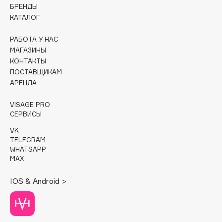
БРЕНДЫ
КАТАЛОГ
Cadence
Capelli Dorati
РАБОТА У НАС
Carbon Theory
МАГАЗИНЫ
Carmex
КОНТАКТЫ
ПОСТАВЩИКАМ
Carolina Herrera
АРЕНДА
Catrice
Celimax
VISAGE PRO
СЕРВИСЫ
Cettua
Chupa Chups
VK
TELEGRAM
Clarette
WHATSAPP
Clarins
MAX
Clarins Precious
НОВИНКА
IOS & Android >
Clinique
Clive Christian
Club De Nuit