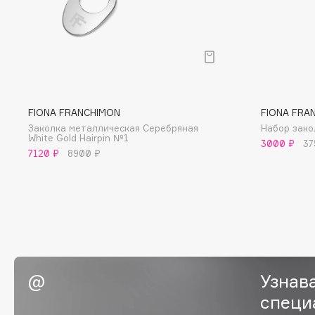
BLOME
C
Cadence
Chupa Chups
FIONA FRANCHIMON
FIONA FRA
Заколка металлическая Серебряная
Набор зако
Capelli Dorati
Clarette
White Gold Hairpin №1
3000 ₽
37
Carbon Theory
Clarins
7120 ₽
8900 ₽
Carmex
Clarins Precious
НОВИНКА
Carolina Herrera
Clinique
Catrice
Clive Christian
Celimax
Club De Nuit
Cettua
Collagenina
Узнав
специ