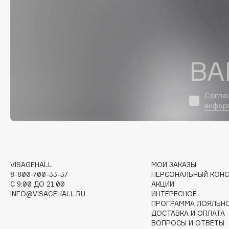
D
d'Alba
Dior
DABO
Divage
DARLING*
Dolce & Gabbana
ВА
Darphin
Dolomit
Davines
Dorco
Согла
Deonica
DP Daily Perfection
инфор
Dessange
Dr. Vranjes Firenze
E
VISAGEHALL
МОИ ЗАКАЗЫ
8-800-700-33-37
ПЕРСОНАЛЬНЫЙ КОНС
C 9:00 ДО 21:00
АКЦИИ
Eat My
Ella Bartsueva Brushes
INFO@VISAGEHALL.RU
ИНТЕРЕСНОЕ
Ecolatier
EMBRACE Haircare
ПРОГРАММА ЛОЯЛЬН
ДОСТАВКА И ОПЛАТА
Ecotools
Emmanuelle Jane
ВОПРОСЫ И ОТВЕТЫ
EGIA
Enough