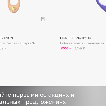
Consly
NCHIMON
FIONA FRANCHIMON
лок Розовый Hairpin №1
Набор заколок Лавандовый H
Corimo
50 ₽
3000 ₽
3750 ₽
CosRX
Cottolina
Crescina
Cunzite
Curaprox
айте первыми об акциях и
альных предложениях