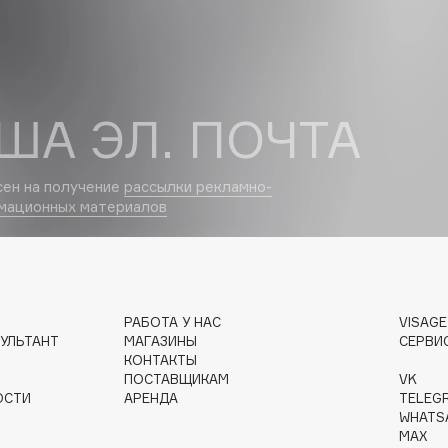
Dr.Althea
Dr.Ceuracle
Dr.Jart+
ША ЭЛ. ПОЧТА
DSD de Luxe
Dyson
сен на получение
рассылки рекламно-
мационных материалов
РАБОТА У НАС
VISAG
УЛЬТАНТ
МАГАЗИНЫ
СЕРВИ
КОНТАКТЫ
Estrâde
ПОСТАВЩИКАМ
VK
Estée Lauder
ОСТИ
АРЕНДА
TELEG
WHATS
Etat Pur
MAX
Etude House