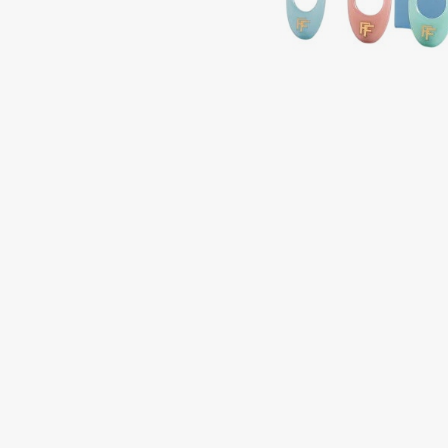
Подарки
0 - 9
Для дома
100BON
22|11
Техника
A
Acqua di Parma
Amina Daudova Brushes
Acque di Italia
Amouage
Adele for you
Amuleto Di Casa
Advante
Angiopharm
ЭКСКЛЮЗИВ
ЭКСКЛЮЗИВ
Aesop
Annbeauty
Age Stop
Anua
ЭКСКЛЮЗИВ
Apadent
AHFA Cosmetics
Apagard
Ajmal