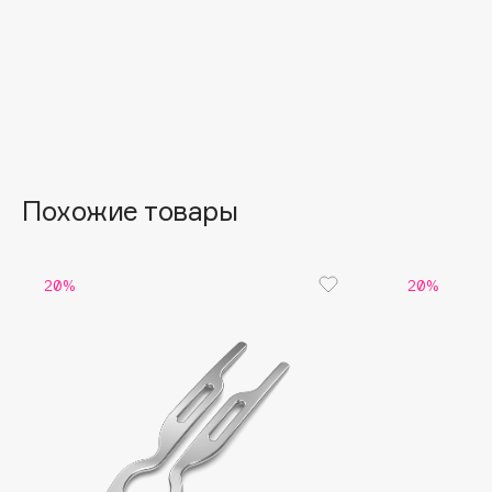
Aravia Professional
Alix Avien
Arcadia
Allies of Skin
Archetype
AMAN
B
Похожие товары
Babor
beautyblender
Baffy
Bebble
20%
20%
Balmain Hair Couture
Beverly Hills Polo Club
ЭКСКЛЮЗИВ
Biodance
Banderas
Bioderma
Basicare
Biomed
Batiste
Biorepair
Beauty Bomb
Blanx
Beauty Pati
Blistex
Beautyblades
НОВИНКА