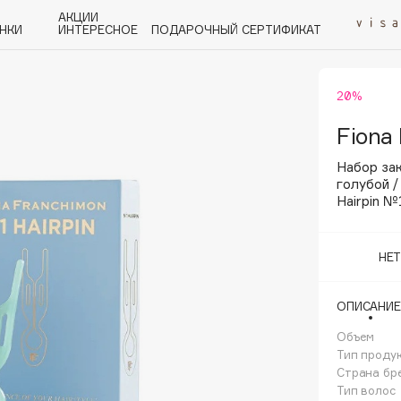
АКЦИИ
НКИ
ИНТЕРЕСНОЕ
ПОДАРОЧНЫЙ СЕРТИФИКАТ
20%
P
Q
R
S
T
U
V
W
Y
Z
А - Я
Fiona
Набор зак
голубой /
Hairpin №
Angiopharm
НЕ
KIKO Milano
Estée Lauder
ОПИСАНИЕ
Clarins
Объем
Тип проду
Страна бр
Тип волос