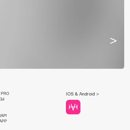
E PRO
IOS & Android >
СЫ
RAM
APP