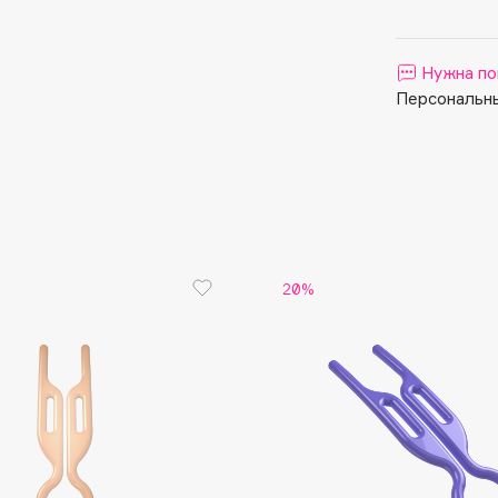
Aveda
Avene
Нужна по
Персональны
Boadicea The Victorious
Bobbi Brown
20%
BOOMSHOP
BORK
Brunello Cucinelli
Bvlgari
by TERRY
BY WISHTREND
Byredo