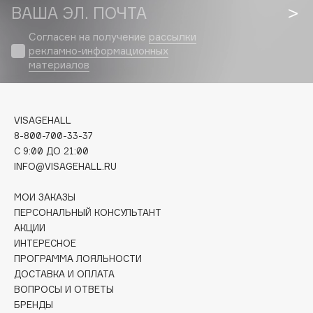
Biomed
ВАША ЭЛ. ПОЧТА
Biorepair
Согласен на получение
рассылки
Blanx
рекламно-информационных
Blistex
материалов
BLOME
Boadicea The Victorious
VISAGEHALL
Bobbi Brown
8-800-700-33-37
BOOMSHOP
C 9:00 ДО 21:00
BORK
INFO@VISAGEHALL.RU
Brunello Cucinelli
МОИ ЗАКАЗЫ
Bvlgari
ПЕРСОНАЛЬНЫЙ КОНСУЛЬТАНТ
by TERRY
АКЦИИ
BY WISHTREND
ИНТЕРЕСНОЕ
Byredo
ПРОГРАММА ЛОЯЛЬНОСТИ
ДОСТАВКА И ОПЛАТА
ВОПРОСЫ И ОТВЕТЫ
C
БРЕНДЫ