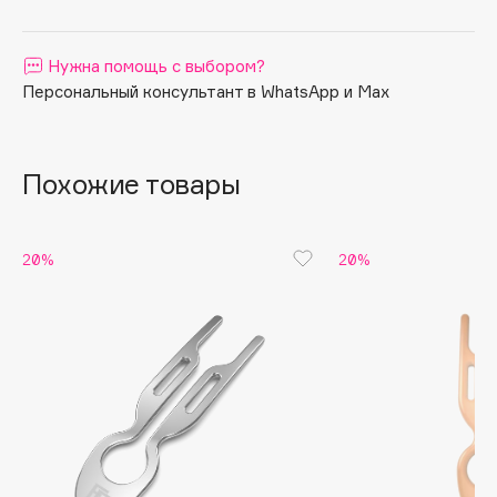
Apagard
Aravia Professional
Нужна помощь с выбором?
Arcadia
Персональный консультант в WhatsApp и Max
Archetype
Architect Demidoff
Похожие товары
ARIVE MAKEUP
Art&Fact
Art-Visage
20%
20%
Artdeco
Astra
Atelier Rebul
Augustinus Bader
Aveda
Avene