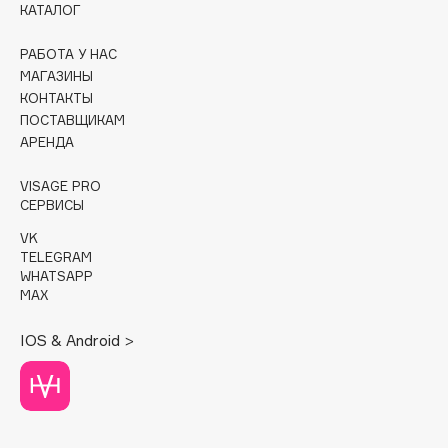
КАТАЛОГ
Cadence
РАБОТА У НАС
Capelli Dorati
МАГАЗИНЫ
Carbon Theory
КОНТАКТЫ
ПОСТАВЩИКАМ
Carmex
АРЕНДА
Carolina Herrera
Catrice
VISAGE PRO
Celimax
СЕРВИСЫ
Cettua
VK
TELEGRAM
Chupa Chups
WHATSAPP
Clarette
MAX
Clarins
IOS & Android >
Clarins Precious
НОВИНКА
Clinique
Clive Christian
Club De Nuit