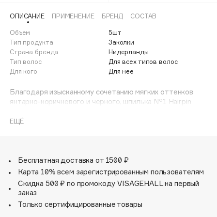
Adele for you
Финал лета
ОПИСАНИЕ
ПРИМЕНЕНИЕ
БРЕНД
СОСТАВ
Advante
ЭКСКЛЮЗИВ
1 АВГ - 31 АВГ
Объем
5шт
Aesop
Тип продукта
Заколки
Age Stop
Страна бренда
ЭКСКЛЮЗИВ
Нидерланды
Тип волос
Для всех типов волос
AHFA Cosmetics
Для кого
Для нее
Ajmal
Alix Avien
Благодаря изысканному сочетанию мягких оттенков
янтарно-коричневого и черного, шпилька Nº1 Hairpin
Allies of Skin
Classic Havana отличается особенным узором. Каждое
AMAN
изделие уникально по своему рисунку, как и волосы.
ЕЩЁ
Каждая шпилька Classic Havana Nº1 — единственная в
Amina Daudova Brushes
своём роде!
Amouage
Amuleto Di Casa
Бесплатная доставка от 1500 ₽
Карта 10% всем зарегистрированным пользователям
Angiopharm
ЭКСКЛЮЗИВ
Скидка 500 ₽ по промокоду VISAGEHALL на первый
Annbeauty
заказ
Anua
Только сертифицированные товары
Apadent