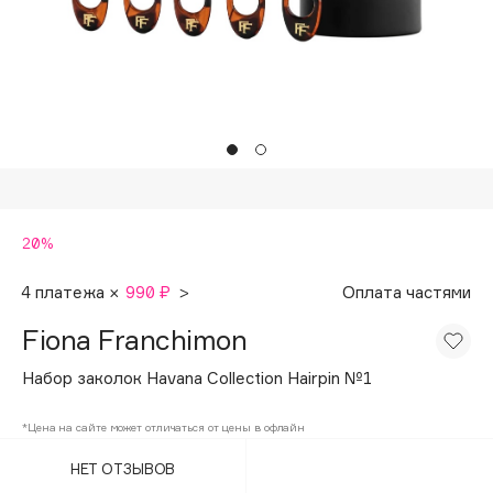
Подарки
Tom Ford
HFC
Для дома
Angiopharm
Техника
KIKO Milano
Estée Lauder
Clarins
0 - 9
20%
100BON
4 платежа ×
990 ₽
>
Оплата частями
22|11
Fiona Franchimon
Набор заколок Havana Collection Hairpin №1
A
*Цена на сайте может отличаться от цены в офлайн
Acqua di Parma
НЕТ ОТЗЫВОВ
Acque di Italia