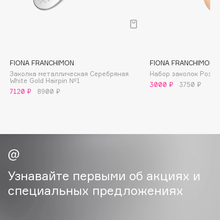
B
Babor
Baffy
Balmain Hair Couture
ЭКСКЛЮЗИВ
FIONA FRANCHIMON
FIONA FRANCHIMON
Banderas
Заколка металлическая Серебряная
Набор заколок Розов
White Gold Hairpin №1
Basicare
3000 ₽
3750 ₽
7120 ₽
8900 ₽
Batiste
Beauty Bomb
Beauty Pati
Beautyblades
НОВИНКА
beautyblender
Bebble
Узнавайте первыми об акциях и
Beverly Hills Polo Club
специальных предложениях
Biodance
Bioderma