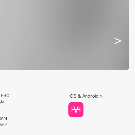
E PRO
IOS & Android >
СЫ
RAM
APP