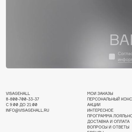
D
d'Alba
Dior
DABO
Divage
DARLING*
Dolce & Gabbana
ВА
Darphin
Dolomit
Davines
Dorco
Согла
Deonica
DP Daily Perfection
инфор
Dessange
Dr. Vranjes Firenze
E
VISAGEHALL
МОИ ЗАКАЗЫ
8-800-700-33-37
ПЕРСОНАЛЬНЫЙ КОНС
C 9:00 ДО 21:00
АКЦИИ
Eat My
Ella Bartsueva Brushes
INFO@VISAGEHALL.RU
ИНТЕРЕСНОЕ
Ecolatier
EMBRACE Haircare
ПРОГРАММА ЛОЯЛЬН
ДОСТАВКА И ОПЛАТА
Ecotools
Emmanuelle Jane
ВОПРОСЫ И ОТВЕТЫ
EGIA
Enough