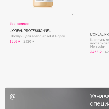
BLOME
бестселлер
C
L’ORÉAL PROFESSIONNEL
L’ORÉAL P
Шампунь для волос Absolut Repair
Cadence
Chupa Chups
Шампунь дл
1856 ₽
2320 ₽
восстановл
Capelli Dorati
Clarette
Molecular
Carbon Theory
Clarins
3408 ₽
42
Carmex
Clarins Precious
НОВИНКА
Carolina Herrera
Clinique
Catrice
Clive Christian
Celimax
Club De Nuit
Cettua
Collagenina
Узнав
специ