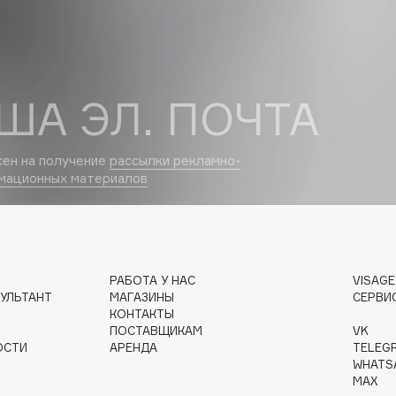
Dr.Althea
Dr.Ceuracle
Dr.Jart+
ША ЭЛ. ПОЧТА
DSD de Luxe
Dyson
сен на получение
рассылки рекламно-
мационных материалов
РАБОТА У НАС
VISAG
УЛЬТАНТ
МАГАЗИНЫ
СЕРВИ
КОНТАКТЫ
Estrâde
ПОСТАВЩИКАМ
VK
Estée Lauder
ОСТИ
АРЕНДА
TELEG
WHATS
Etat Pur
MAX
Etude House