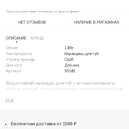
Carnal
Adele for you
Финал лета
*Цена на сайте может отличаться от цены в офлайн
Advante
Последний
Minimal
ЭКСКЛЮЗИВ
1 АВГ - 31 АВГ
Aesop
НЕТ ОТЗЫВОВ
НАЛИЧИЕ В МАГАЗИНАХ
New Naked
Age Stop
ЭКСКЛЮЗИВ
Pure
AHFA Cosmetics
ОПИСАНИЕ
БРЕНД
Ajmal
Объем
1,05г
Undressed
Тип продукта
Карандаш для губ
Alix Avien
Страна бренда
США
Allies of Skin
Для кого
Для нее
AMAN
Артикул
95101
Amina Daudova Brushes
Водостойкий карандаш для губ с четким кончиком и
Amouage
кистью для губ , который идеально подчеркнёт внешний
вид губ.
Amuleto Di Casa
ЕЩЁ
Angiopharm
ЭКСКЛЮЗИВ
Воспользовавшись оригинальной теорией подводки для
Annbeauty
губ Кевина - подбирайте карандаш под оттенок губ, а
не под помаду, создавая иллюзию более полных губ .
Anua
Бесплатная доставка от 1500 ₽
Apadent