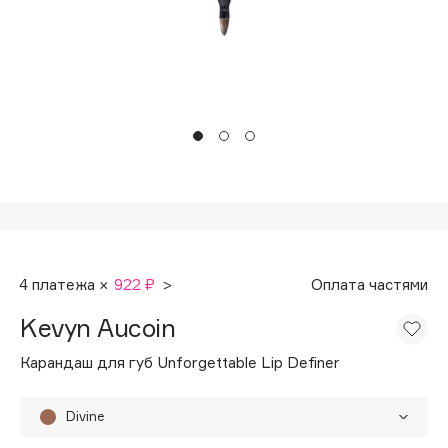
Подарки
Tom Ford
HFC
Для дома
Angiopharm
Техника
KIKO Milano
Estée Lauder
Clarins
0 - 9
100BON
4 платежа ×
922 ₽
>
Оплата частями
22|11
Kevyn Aucoin
A
Карандаш для губ Unforgettable Lip Definer
Acqua di Parma
Divine
Acque di Italia