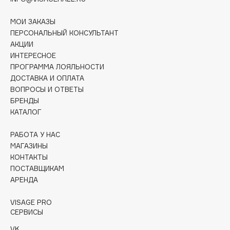
Collagenina
Consly
МОИ ЗАКАЗЫ
ПЕРСОНАЛЬНЫЙ КОНСУЛЬТАНТ
Corimo
АКЦИИ
CosRX
ИНТЕРЕСНОЕ
Cottolina
ПРОГРАММА ЛОЯЛЬНОСТИ
ДОСТАВКА И ОПЛАТА
Crescina
ВОПРОСЫ И ОТВЕТЫ
Cunzite
БРЕНДЫ
Curaprox
КАТАЛОГ
РАБОТА У НАС
D
МАГАЗИНЫ
КОНТАКТЫ
d'Alba
ПОСТАВЩИКАМ
АРЕНДА
DABO
DARLING*
VISAGE PRO
Darphin
СЕРВИСЫ
Davines
VK