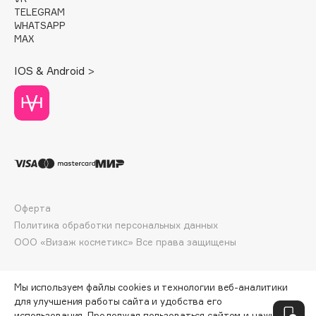
Deonica
TELEGRAM
WHATSAPP
Dessange
MAX
Dior
IOS & Android >
Divage
Dolce & Gabbana
Dolomit
Dorco
DP Daily Perfection
Dr. Vranjes Firenze
Dr.Althea
Оферта
Dr.Ceuracle
Политика обработки персональных данных
Dr.Jart+
ООО «Визаж косметикс» Все права защищены
DSD de Luxe
Dyson
Мы используем файлы cookies и технологии веб-аналитики
для улучшения работы сайта и удобства его
использования. Продолжая пользоваться сайтом и нажимая