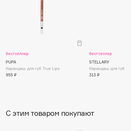
B
Babor
Baffy
Balmain Hair Couture
ЭКСКЛЮЗИВ
Banderas
Basicare
бестселлер
бестселлер
Batiste
PUPA
STELLARY
Beauty Bomb
Карандаш для губ True Lips
Карандаш для губ Lip
Beauty Pati
955 ₽
313 ₽
Beautyblades
НОВИНКА
beautyblender
Bebble
Beverly Hills Polo Club
С этим товаром покупают
Biodance
Bioderma