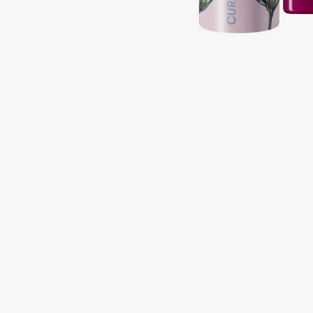
Подарки
0 - 9
Для дома
100BON
22|11
Техника
A
Acqua di Parma
Amina Daudova Brushes
Acque di Italia
Amouage
Adele for you
Amuleto Di Casa
Advante
Angiopharm
ЭКСКЛЮЗИВ
ЭКСКЛЮЗИВ
Aesop
Annbeauty
Age Stop
Anua
ЭКСКЛЮЗИВ
Apadent
AHFA Cosmetics
Apagard
Ajmal