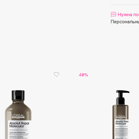
Aveda
Avene
Нужна по
Персональны
Boadicea The Victorious
Bobbi Brown
40%
BOOMSHOP
BORK
Brunello Cucinelli
Bvlgari
by TERRY
BY WISHTREND
Byredo