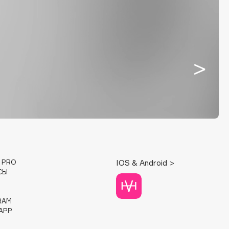
E PRO
IOS & Android >
СЫ
RAM
APP