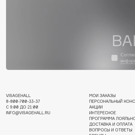
D
d'Alba
Dior
DABO
Divage
DARLING*
Dolce & Gabbana
ВА
Darphin
Dolomit
Davines
Dorco
Согла
Deonica
DP Daily Perfection
инфор
Dessange
Dr. Vranjes Firenze
E
VISAGEHALL
МОИ ЗАКАЗЫ
8-800-700-33-37
ПЕРСОНАЛЬНЫЙ КОНС
C 9:00 ДО 21:00
АКЦИИ
Eat My
Ella Bartsueva Brushes
INFO@VISAGEHALL.RU
ИНТЕРЕСНОЕ
Ecolatier
EMBRACE Haircare
ПРОГРАММА ЛОЯЛЬН
ДОСТАВКА И ОПЛАТА
Ecotools
Emmanuelle Jane
ВОПРОСЫ И ОТВЕТЫ
EGG
Enough