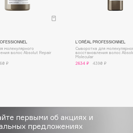
ROFESSIONNEL
L’ORÉAL PROFESSIONNEL
Consly
я молекулярного
Сыворотка для молекулярно
ения волос Absolut Repair
восстановления волос Absolu
Corimo
Molecular
CosRX
60 ₽
2634 ₽
4390 ₽
Cottolina
Crescina
Cunzite
Curaprox
айте первыми об акциях и
альных предложениях