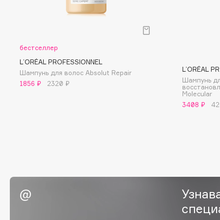
BLOME
бестселлер
C
L’ORÉAL PROFESSIONNEL
L’ORÉAL P
Шампунь для волос Absolut Repair
Cadence
Chupa Chups
Шампунь дл
1856 ₽
2320 ₽
восстановл
Capelli Dorati
Clarette
Molecular
Carbon Theory
Clarins
3408 ₽
42
Carmex
Clarins Precious
Carolina Herrera
Clinique
Catrice
Clive Christian
Celimax
Club De Nuit
Cettua
Collagenina
Узнав
специ