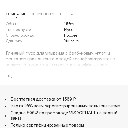
Adele for you
Финал лета
Advante
ЭКСКЛЮЗИВ
ОПИСАНИЕ
ПРИМЕНЕНИЕ
СОСТАВ
1 АВГ - 31 АВГ
Aesop
Объем
150мл
Age Stop
Тип продукта
Мусс
ЭКСКЛЮЗИВ
Страна бренда
Россия
AHFA Cosmetics
Для кого
Унисекс
Ajmal
Глиняный мусс для умывания с бамбуковым углем и
Alix Avien
ментолом при контакте с водой трансформируется в
Allies of Skin
нежную пенку, которая максимально эффективно
AMAN
удаляет макияж, загрязнения и излишки себума.
Средство близко к естественному уровню рН, поэтому
ЕЩЁ
Amina Daudova Brushes
отлично матирует кожу, совершенствуя ее с первого
Amouage
применения. В основе средства – метол. Благодаря
своей высокой биодоступности он оставляет приятное
Amuleto Di Casa
ощущение свежести и прохлады, выравнивает тон лица.
Бесплатная доставка от 1500 ₽
Angiopharm
ЭКСКЛЮЗИВ
Почувствуйте себя красивой и сохраните это чувство.
Карта 10% всем зарегистрированным пользователям
Annbeauty
Скидка 500 ₽ по промокоду VISAGEHALL на первый
заказ
Anua
Только сертифицированные товары
Apadent