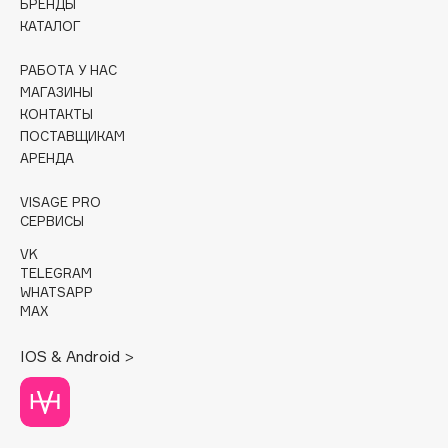
БРЕНДЫ
КАТАЛОГ
Cadence
Capelli Dorati
РАБОТА У НАС
МАГАЗИНЫ
Carbon Theory
КОНТАКТЫ
Carmex
ПОСТАВЩИКАМ
Carolina Herrera
АРЕНДА
Catrice
VISAGE PRO
Celimax
СЕРВИСЫ
Cettua
VK
Chupa Chups
TELEGRAM
Clarette
WHATSAPP
MAX
Clarins
Clarins Precious
НОВИНКА
IOS & Android >
Clinique
Clive Christian
Club De Nuit