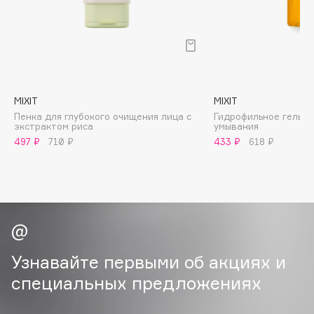
B
Babor
Baffy
Balmain Hair Couture
ЭКСКЛЮЗИВ
Banderas
MIXIT
MIXIT
Пенка для глубокого очищения лица c
Гидрофильное гель-м
Basicare
экстрактом риса
умывания
Batiste
497 ₽
710 ₽
433 ₽
618 ₽
Beauty Bomb
Beauty Pati
Beautyblades
НОВИНКА
beautyblender
Bebble
Узнавайте первыми об акциях и
Beverly Hills Polo Club
специальных предложениях
Biodance
Bioderma