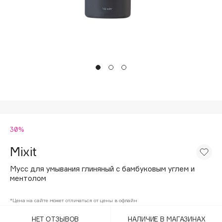
Подарки
Tom Ford
HFC
Для дома
Angiopharm
Техника
KIKO Milano
Estée Lauder
Clarins
0 - 9
30%
100BON
22|11
Mixit
Мусс для умывания глиняный с бамбуковым углем и
A
ментолом
Acqua di Parma
*Цена на сайте может отличаться от цены в офлайн
Acque di Italia
НЕТ ОТЗЫВОВ
НАЛИЧИЕ В МАГАЗИНАХ