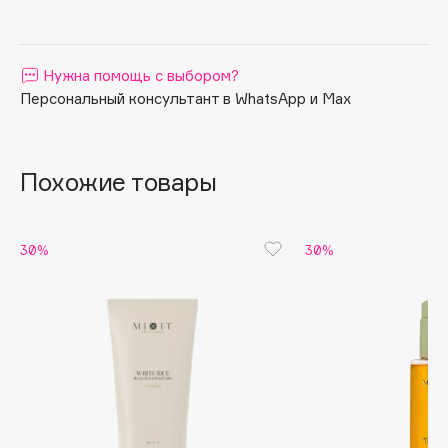
Apagard
Aravia Professional
Нужна помощь с выбором?
Arcadia
Персональный консультант в WhatsApp и Max
Archetype
Architect Demidoff
ARIVE MAKEUP
Похожие товары
Art&Fact
Art-Visage
Artdeco
30%
30%
Astra
Atelier Rebul
Augustinus Bader
Aveda
Avene