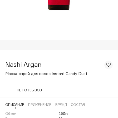
Подарки
Tom Ford
HFC
Для дома
Angiopharm
Техника
KIKO Milano
Estée Lauder
Clarins
0 - 9
Nashi Argan
100BON
Маска-спрей для волос Instant Candy Dust
22|11
НЕТ ОТЗЫВОВ
A
ОПИСАНИЕ
ПРИМЕНЕНИЕ
БРЕНД
СОСТАВ
Acqua di Parma
Объем
150мл
Acque di Italia