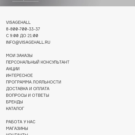
Biomed
Biorepair
Blanx
VISAGEHALL
Blistex
8-800-700-33-37
BLOME
C 9:00 ДО 21:00
INFO@VISAGEHALL.RU
Boadicea The Victorious
Bobbi Brown
МОИ ЗАКАЗЫ
BOOMSHOP
ПЕРСОНАЛЬНЫЙ КОНСУЛЬТАНТ
АКЦИИ
BORK
ИНТЕРЕСНОЕ
Brunello Cucinelli
ПРОГРАММА ЛОЯЛЬНОСТИ
Bvlgari
ДОСТАВКА И ОПЛАТА
by TERRY
ВОПРОСЫ И ОТВЕТЫ
БРЕНДЫ
BY WISHTREND
КАТАЛОГ
Byredo
РАБОТА У НАС
МАГАЗИНЫ
C