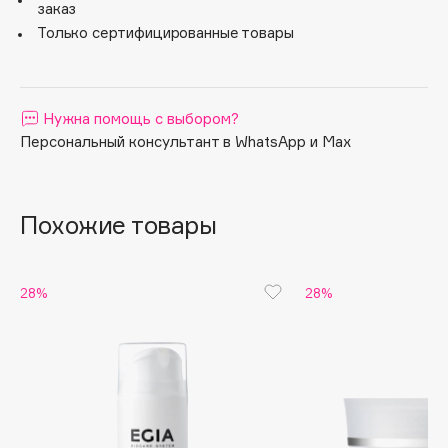
заказ
Apagard
Только сертифицированные товары
Aravia Professional
Arcadia
Archetype
Нужна помощь с выбором?
Architect Demidoff
Персональный консультант в WhatsApp и Max
ARIVE MAKEUP
Art&Fact
Похожие товары
Art-Visage
Artdeco
Astra
28%
28%
Atelier Rebul
Augustinus Bader
Aveda
Avene