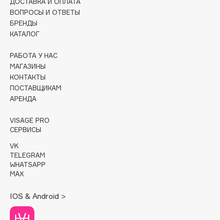
ДОСТАВКА И ОПЛАТА
ВОПРОСЫ И ОТВЕТЫ
Cadence
БРЕНДЫ
Capelli Dorati
КАТАЛОГ
Carbon Theory
РАБОТА У НАС
Carmex
МАГАЗИНЫ
Carolina Herrera
КОНТАКТЫ
Catrice
ПОСТАВЩИКАМ
АРЕНДА
Celimax
Cettua
VISAGE PRO
Chupa Chups
СЕРВИСЫ
Clarette
VK
TELEGRAM
Clarins
WHATSAPP
Clarins Precious
НОВИНКА
MAX
Clinique
IOS & Android >
Clive Christian
Club De Nuit