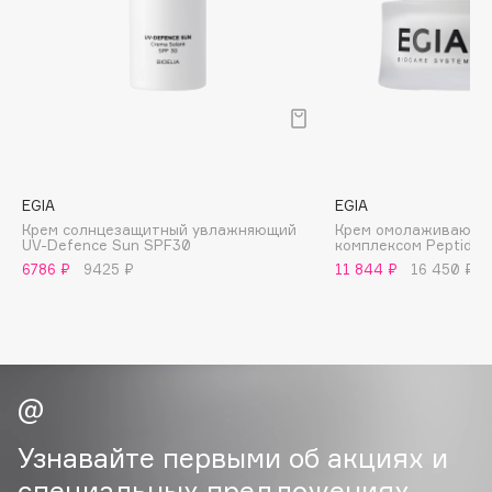
B
Babor
Baffy
Balmain Hair Couture
ЭКСКЛЮЗИВ
Banderas
Basicare
EGIA
EGIA
Batiste
Крем солнцезащитный увлажняющий
Крем омолаживающи
UV-Defence Sun SPF30
комплексом Peptide 
Beauty Bomb
6786 ₽
9425 ₽
11 844 ₽
16 450 ₽
Beauty Pati
Beautyblades
НОВИНКА
beautyblender
Bebble
Beverly Hills Polo Club
Biodance
Узнавайте первыми об акциях и
Bioderma
специальных предложениях