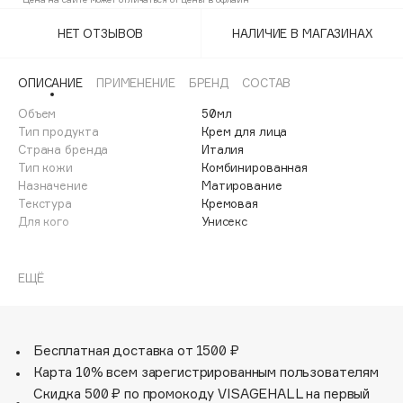
Adele for you
Финал лета
НЕТ ОТЗЫВОВ
НАЛИЧИЕ В МАГАЗИНАХ
Advante
ЭКСКЛЮЗИВ
1 АВГ - 31 АВГ
Aesop
ОПИСАНИЕ
ПРИМЕНЕНИЕ
БРЕНД
СОСТАВ
Age Stop
ЭКСКЛЮЗИВ
Объем
50мл
AHFA Cosmetics
Тип продукта
Крем для лица
Ajmal
Страна бренда
Италия
Тип кожи
Комбинированная
Alix Avien
Назначение
Матирование
Allies of Skin
Текстура
Кремовая
AMAN
Для кого
Унисекс
Amina Daudova Brushes
Нежный крем улучшает регенерацию, повышает
Amouage
защитные функции кожи, поддерживает оптимальный
ЕЩЁ
уровень увлажненности и абсорбирует излишки
Amuleto Di Casa
продукции сальных желез. Легчайшая эмульсионная
Angiopharm
ЭКСКЛЮЗИВ
текстура и прекрасная впитываемость позволяет
Annbeauty
использовать крем как основу под макияж. Является
Бесплатная доставка от 1500 ₽
идеальным средством для молодой нормальной,
Карта 10% всем зарегистрированным пользователям
Anua
комбинированной и жирной кожи.
Скидка 500 ₽ по промокоду VISAGEHALL на первый
Apadent