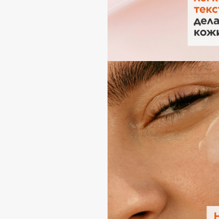
I
I Love My Hair
INGLOT
Iceberg
Initio
Icon Skin
Insight Professional
Influence Beauty
Institut Esthederm
J
James Read
Janeke
Jan Marini
Jimmy Choo
ЭКСКЛЮЗИВ
JMsolution
Jane Iredale