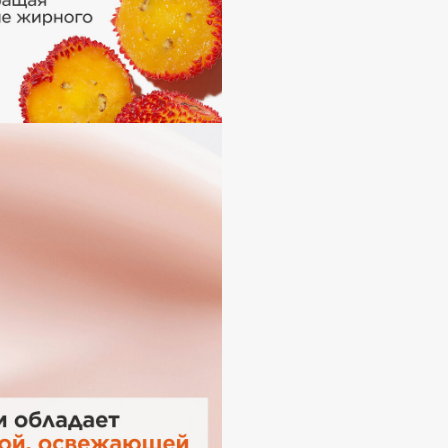
Gourmandise
Grace Day
Guerlain
Guess
Holika Holika
Holly Polly
Holy Land