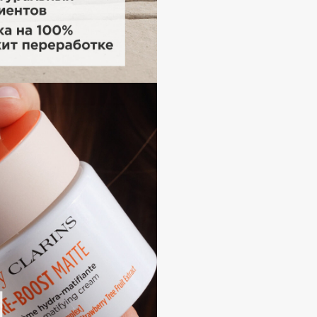
Consly
Corimo
CosRX
Cottolina
Crescina
Cunzite
Curaprox