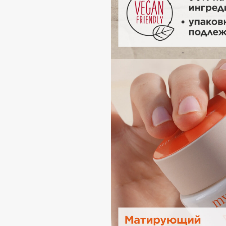
BLOME
C
Cadence
Chupa Chups
Capelli Dorati
Clarette
Carbon Theory
Clarins
Carmex
Clarins Precious
НОВИНКА
Carolina Herrera
Clinique
Catrice
Clive Christian
Celimax
Club De Nuit
Cettua
Collagenina