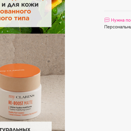
Aveda
Avene
Нужна по
Персональны
Boadicea The Victorious
Bobbi Brown
BOOMSHOP
BORK
Brunello Cucinelli
Bvlgari
by TERRY
BY WISHTREND
Byredo