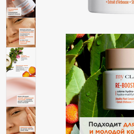
Подарки
0 - 9
Для дома
100BON
22|11
Техника
A
Acqua di Parma
Amina Daudova Brushes
Acque di Italia
Amouage
Adele for you
Amuleto Di Casa
Advante
Angiopharm
ЭКСКЛЮЗИВ
ЭКСКЛЮЗИВ
Aesop
Annbeauty
Age Stop
Anua
ЭКСКЛЮЗИВ
Apadent
AHFA Cosmetics
Apagard
Ajmal