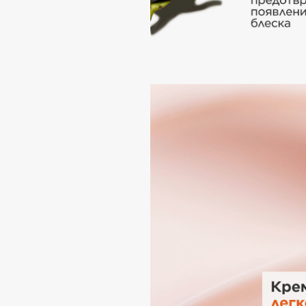
G
Garnier
Giardino Magico
Gecko
Gillette
Geltek
Givenchy
Genosys
Global Keratin
ЭКСКЛЮЗИВ
Global White
Geomar
H
Hadat Cosmetics
HELIBEAUTY
Hamis
Hempz
Hapica
HFC