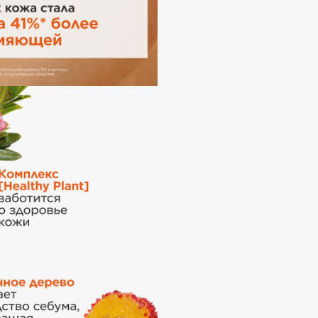
Etude organix
Eva Mosaic
Ex Nihilo
EXOARI L
Fragrance Du Bois
Frederic Malle
Frudia
Funny Organix