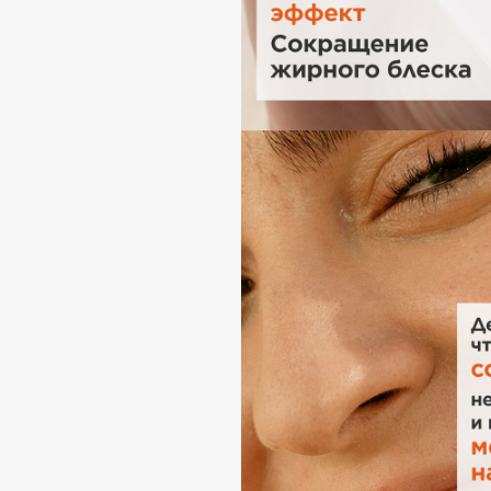
D
d'Alba
Dior
DABO
Divage
DARLING*
Dolce & Gabbana
Darphin
Dolomit
Davines
Dorco
Deonica
DP Daily Perfection
Dessange
Dr. Vranjes Firenze
E
Eat My
Ella Bartsueva Brushes
Ecolatier
EMBRACE Haircare
Ecotools
Emmanuelle Jane
EGIA
Enough