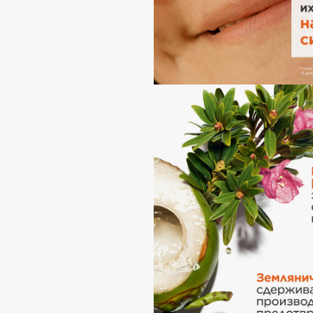
Eigshow
EpilProfi
Elemis
Erborian
Elian Russia
Essence
Elie Saab
Essential Parfums Paris
F
FANE
Flipper
Farmstay
FLOEMA
Felce Azzurra
Floraïku
Fillerina
Forlle'd
ЭКСКЛЮЗИВ
Fiona Franchimon