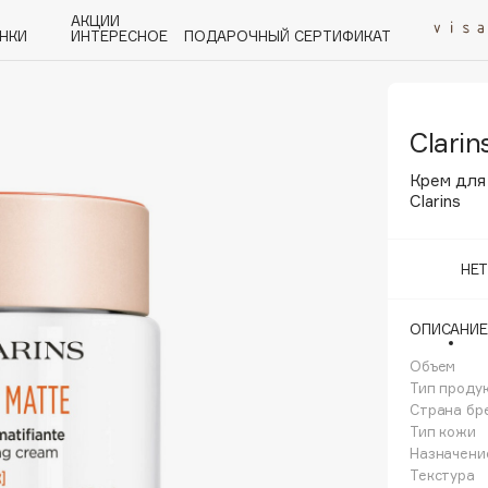
АКЦИИ
НКИ
ИНТЕРЕСНОЕ
ПОДАРОЧНЫЙ СЕРТИФИКАТ
Clarin
P
Q
R
S
T
U
V
W
Y
Z
А - Я
Крем для
Clarins
НЕ
Angiopharm
ОПИСАНИЕ
KIKO Milano
Объем
Estée Lauder
Тип проду
Clarins
Страна бр
Тип кожи
Назначени
Текстура