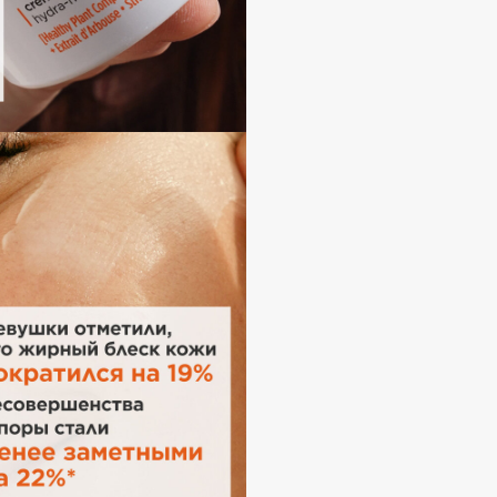
Dr.Althea
Dr.Ceuracle
Dr.Jart+
DSD de Luxe
Dyson
Estrâde
Estée Lauder
Etat Pur
Etude House