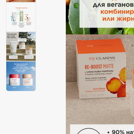
Aravia Professional
Alix Avien
Arcadia
Allies of Skin
Archetype
AMAN
B
Babor
beautyblender
Baffy
Bebble
Balmain Hair Couture
Beverly Hills Polo Club
ЭКСКЛЮЗИВ
Biodance
Banderas
Bioderma
Basicare
Biomed
Batiste
Biorepair
Beauty Bomb
Blanx
Beauty Pati
Blistex
Beautyblades
НОВИНКА