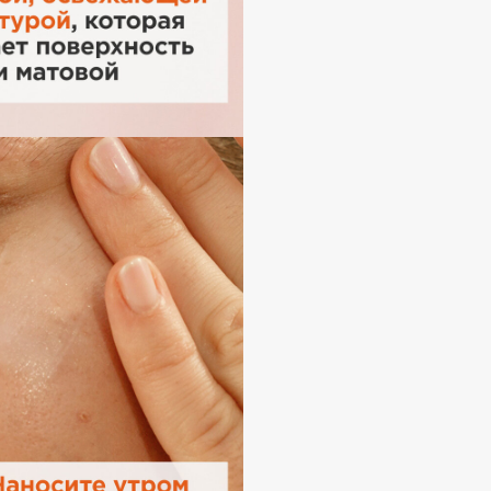
Institute Estelare
Instytutum
invisibobble
IS Clinical
Jo Malone London
Juliette Has A Gun
Juvena