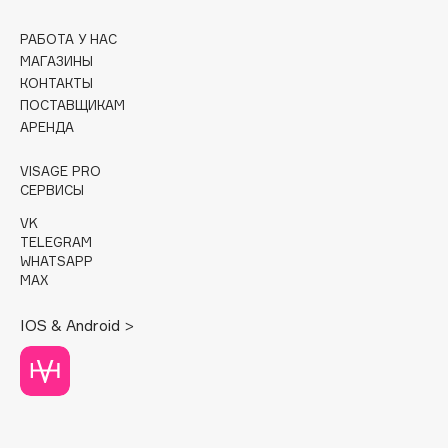
Cadence
РАБОТА У НАС
МАГАЗИНЫ
Capelli Dorati
КОНТАКТЫ
Carbon Theory
ПОСТАВЩИКАМ
Carmex
АРЕНДА
Carolina Herrera
VISAGE PRO
Catrice
СЕРВИСЫ
Celimax
VK
Cettua
TELEGRAM
Chupa Chups
WHATSAPP
MAX
Clarette
Clarins
IOS & Android >
Clarins Precious
НОВИНКА
Clinique
Clive Christian
Club De Nuit