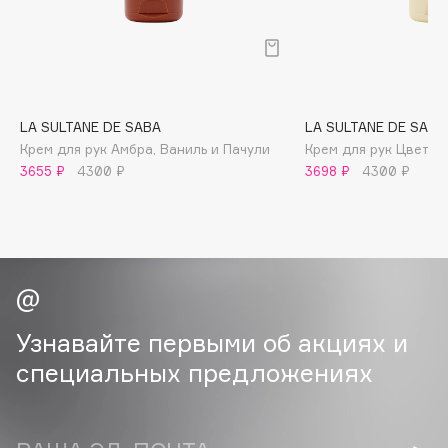
B
Babor
Baffy
Balmain Hair Couture
ЭКСКЛЮЗИВ
LA SULTANE DE SABA
LA SULTANE DE SABA
Banderas
Крем для рук Амбра, Ваниль и Пачули
Крем для рук Цветы 
Basicare
3655 ₽
4300 ₽
3698 ₽
4300 ₽
Batiste
Beauty Bomb
Beauty Pati
Beautyblades
НОВИНКА
beautyblender
Узнавайте первыми об акциях и
Bebble
специальных предложениях
Beverly Hills Polo Club
Biodance
Bioderma