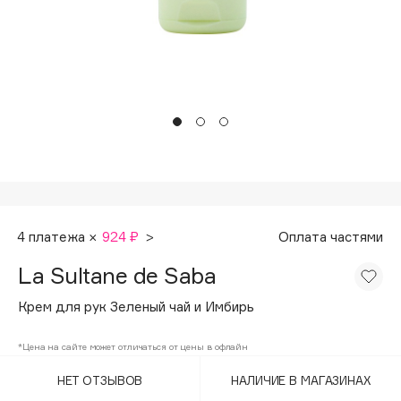
Подарки
Tom Ford
HFC
Для дома
Angiopharm
Техника
KIKO Milano
Estée Lauder
Clarins
0 - 9
100BON
4 платежа ×
924 ₽
>
Оплата частями
22|11
La Sultane de Saba
Крем для рук Зеленый чай и Имбирь
A
*Цена на сайте может отличаться от цены в офлайн
Acqua di Parma
НЕТ ОТЗЫВОВ
НАЛИЧИЕ В МАГАЗИНАХ
Acque di Italia