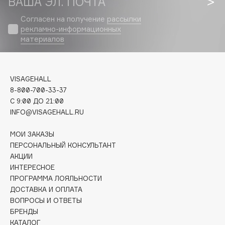
ВАША ЭЛ. ПОЧТА
Biomed
Biorepair
Согласен на получение
рассылки
рекламно-информационных
Blanx
материалов
Blistex
BLOME
Boadicea The Victorious
VISAGEHALL
Bobbi Brown
8-800-700-33-37
BOOMSHOP
C 9:00 ДО 21:00
INFO@VISAGEHALL.RU
BORK
Brunello Cucinelli
МОИ ЗАКАЗЫ
Bvlgari
ПЕРСОНАЛЬНЫЙ КОНСУЛЬТАНТ
АКЦИИ
by TERRY
ИНТЕРЕСНОЕ
BY WISHTREND
ПРОГРАММА ЛОЯЛЬНОСТИ
Byredo
ДОСТАВКА И ОПЛАТА
ВОПРОСЫ И ОТВЕТЫ
БРЕНДЫ
C
КАТАЛОГ