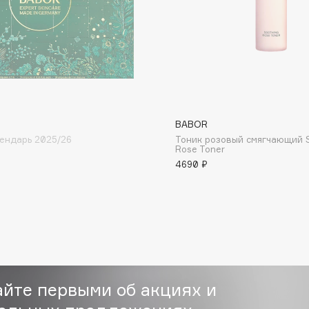
Dr.Althea
Dr.Ceuracle
Dr.Jart+
DSD de Luxe
Dyson
BABOR
ендарь 2025/26
Тоник розовый смягчающий 
Rose Toner
4690 ₽
Estée Lauder
Etat Pur
айте первыми об акциях и
Etude House
Etude organix