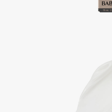
Aravia Professional
Alix Avien
Arcadia
Allies of Skin
Archetype
AMAN
B
Babor
beautyblender
Baffy
Bebble
Balmain Hair Couture
Beverly Hills Polo Club
ЭКСКЛЮЗИВ
Biodance
Banderas
Bioderma
Basicare
Biomed
Batiste
Biorepair
Beauty Bomb
Blanx
Beauty Pati
Blistex
Beautyblades
НОВИНКА