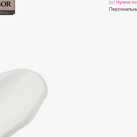
Aveda
Нужна по
Персональны
Avene
Boadicea The Victorious
Bobbi Brown
BOOMSHOP
BORK
Brunello Cucinelli
Bvlgari
by TERRY
BY WISHTREND
Byredo