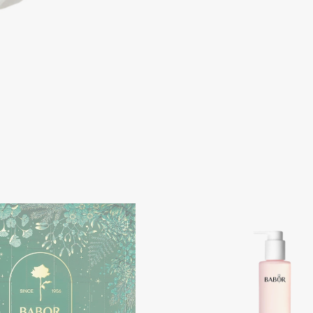
Consly
Corimo
CosRX
Cottolina
Crescina
Cunzite
Curaprox