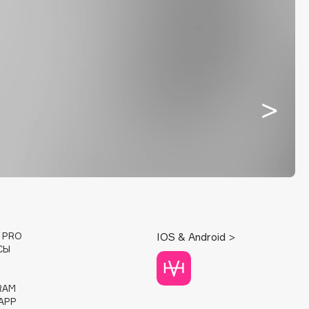
E PRO
IOS & Android >
СЫ
RAM
APP