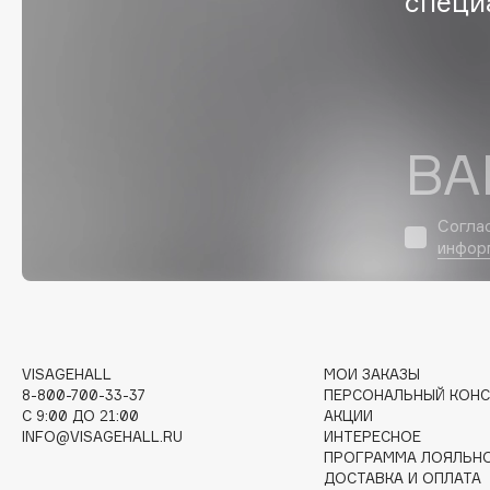
специ
EGIA
EpilProfi
Eigshow
Erborian
Elemis
Essence
Elian Russia
Essential Parfums Paris
ВА
Elie Saab
Estrâde
Согла
инфор
F
FANE
Flipper
Farmstay
FLOEMA
Felce Azzurra
Floraïku
VISAGEHALL
МОИ ЗАКАЗЫ
8-800-700-33-37
ПЕРСОНАЛЬНЫЙ КОНС
Fillerina
Forlle'd
ЭКСКЛЮЗИВ
C 9:00 ДО 21:00
АКЦИИ
Fiona Franchimon
INFO@VISAGEHALL.RU
ИНТЕРЕСНОЕ
ПРОГРАММА ЛОЯЛЬН
ДОСТАВКА И ОПЛАТА