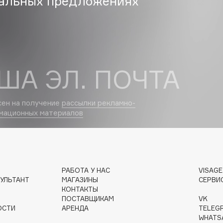
альных предложениях
Eva Mosaic
Ex Nihilo
EXOARI L
ША ЭЛ. ПОЧТА
сен на получение
рассылки рекламно-
мационных материалов
Fragrance Du Bois
Frederic Malle
Frudia
РАБОТА У НАС
VISAG
УЛЬТАНТ
МАГАЗИНЫ
СЕРВИ
Funny Organix
КОНТАКТЫ
ПОСТАВЩИКАМ
VK
ОСТИ
АРЕНДА
TELEG
WHATS