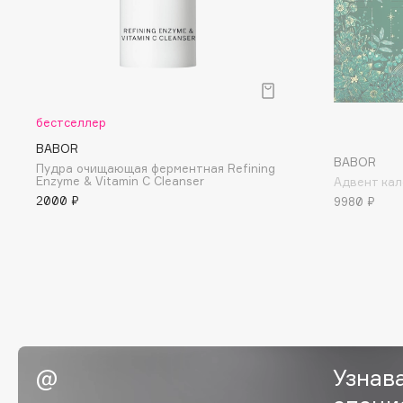
D
d'Alba
Dior
DABO
Divage
DARLING*
Dolce & Gabbana
Darphin
Dolomit
бестселлер
Davines
Dorco
BABOR
BABOR
Пудра очищающая ферментная Refining
Deonica
DP Daily Perfection
Enzyme & Vitamin C Cleanser
Адвент кал
Dessange
Dr. Vranjes Firenze
2000 ₽
9980 ₽
E
Eat My
Ella Bartsueva Brushes
Ecolatier
EMBRACE Haircare
Узнав
Ecotools
Emmanuelle Jane
EGG
Enough