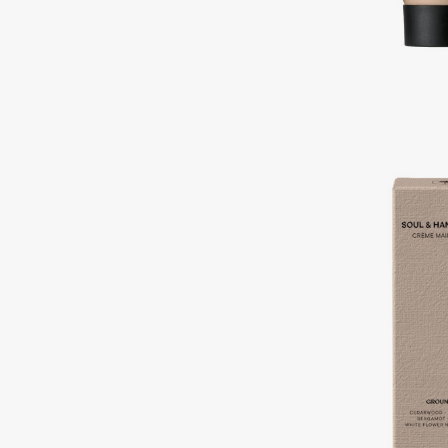
Подарки
0 - 9
Для дома
100BON
22|11
Техника
A
Acqua di Parma
Amina Daudova Brushes
Acque di Italia
Amouage
Adele for you
Amuleto Di Casa
Advante
Angiopharm
ЭКСКЛЮЗИВ
ЭКСКЛЮЗИВ
Aesop
Annbeauty
Age Stop
Anua
ЭКСКЛЮЗИВ
Apadent
AHFA Cosmetics
Apagard
Ajmal