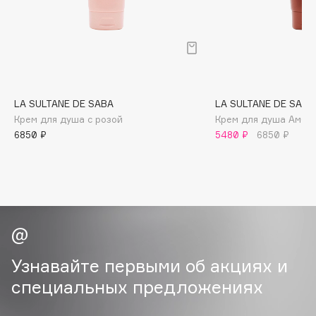
B
Babor
Baffy
Balmain Hair Couture
ЭКСКЛЮЗИВ
Banderas
LA SULTANE DE SABA
LA SULTANE DE SABA
Крем для душа с розой
Крем для душа Амбра
Basicare
6850 ₽
5480 ₽
6850 ₽
Batiste
Beauty Bomb
Beauty Pati
Beautyblades
НОВИНКА
beautyblender
Bebble
Beverly Hills Polo Club
Узнавайте первыми об акциях и
Biodance
специальных предложениях
Bioderma