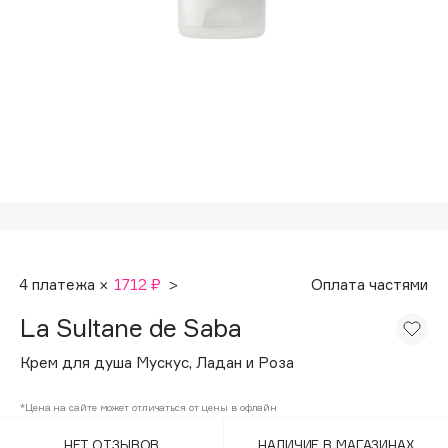
Подарки
Tom Ford
HFC
Для дома
Angiopharm
Техника
KIKO Milano
Estée Lauder
Clarins
0 - 9
100BON
4 платежа ×
1712 ₽
>
Оплата частями
22|11
La Sultane de Saba
A
Крем для душа Мускус, Ладан и Роза
Acqua di Parma
*Цена на сайте может отличаться от цены в офлайн
Acque di Italia
НЕТ ОТЗЫВОВ
НАЛИЧИЕ В МАГАЗИНАХ