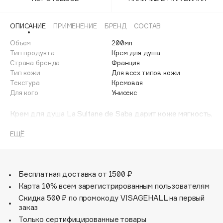
Adele for you
Финал лета
Advante
ЭКСКЛЮЗИВ
ОПИСАНИЕ
ПРИМЕНЕНИЕ
БРЕНД
СОСТАВ
1 АВГ - 31 АВГ
Aesop
Объем
200мл
Age Stop
Тип продукта
Крем для душа
ЭКСКЛЮЗИВ
Страна бренда
Франция
AHFA Cosmetics
Тип кожи
Для всех типов кожи
Ajmal
Текстура
Кремовая
Для кого
Унисекс
Alix Avien
Allies of Skin
Крем для душа La Sultane de Saba дарит коже мягкость,
AMAN
увлажнение, способствует гармонизации тела и души.
ЕЩЁ
Amina Daudova Brushes
Экстракты алоэ вера, мёда и лотоса смягчают,
Amouage
тонизируют и повышают упругость кожи, а
полупрозрачная текстура крема при контакте с водой
Amuleto Di Casa
превращается в нежное молочко, эффективно очищая и
Бесплатная доставка от 1500 ₽
Angiopharm
ЭКСКЛЮЗИВ
увлажняя.
Карта 10% всем зарегистрированным пользователям
Annbeauty
Скидка 500 ₽ по промокоду VISAGEHALL на первый
Аромат мускуса, ладана и розы погружает в атмосферу
Anua
заказ
восточной сказки, передавая дух величия и романтики
Только сертифицированные товары
Apadent