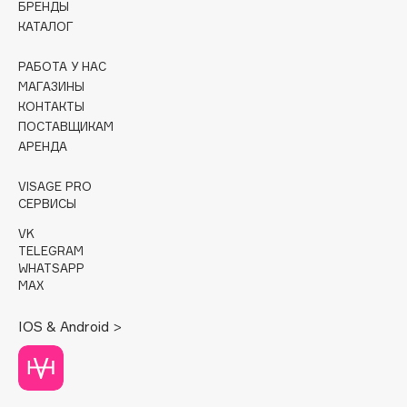
БРЕНДЫ
КАТАЛОГ
Cadence
Capelli Dorati
РАБОТА У НАС
Carbon Theory
МАГАЗИНЫ
КОНТАКТЫ
Carmex
ПОСТАВЩИКАМ
Carolina Herrera
АРЕНДА
Catrice
Celimax
VISAGE PRO
СЕРВИСЫ
Cettua
VK
Chupa Chups
TELEGRAM
Clarette
WHATSAPP
MAX
Clarins
Clarins Precious
НОВИНКА
IOS & Android >
Clinique
Clive Christian
Club De Nuit