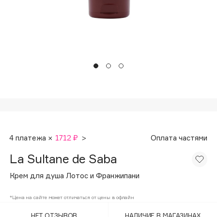
Подарки
Tom Ford
HFC
Для дома
Angiopharm
Техника
KIKO Milano
Estée Lauder
Clarins
0 - 9
100BON
4 платежа ×
1712 ₽
>
Оплата частями
22|11
La Sultane de Saba
A
Крем для душа Лотос и Франжипани
Acqua di Parma
*Цена на сайте может отличаться от цены в офлайн
Acque di Italia
НЕТ ОТЗЫВОВ
НАЛИЧИЕ В МАГАЗИНАХ