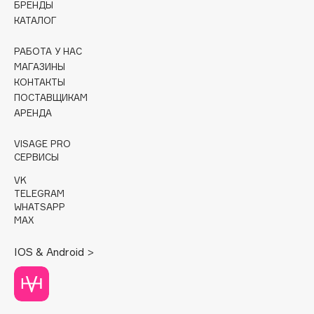
БРЕНДЫ
КАТАЛОГ
Cadence
Capelli Dorati
РАБОТА У НАС
Carbon Theory
МАГАЗИНЫ
КОНТАКТЫ
Carmex
ПОСТАВЩИКАМ
Carolina Herrera
АРЕНДА
Catrice
Celimax
VISAGE PRO
СЕРВИСЫ
Cettua
VK
Chupa Chups
TELEGRAM
Clarette
WHATSAPP
MAX
Clarins
Clarins Precious
НОВИНКА
IOS & Android >
Clinique
Clive Christian
Club De Nuit