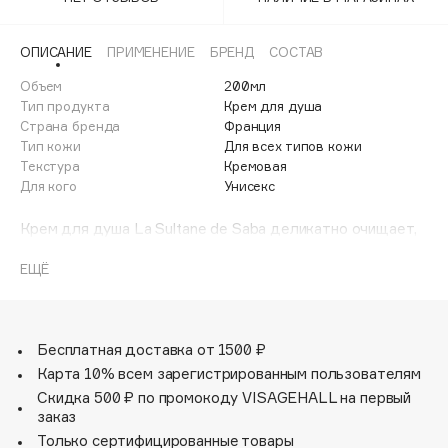
Adele for you
Финал лета
Advante
ЭКСКЛЮЗИВ
ОПИСАНИЕ
ПРИМЕНЕНИЕ
БРЕНД
СОСТАВ
1 АВГ - 31 АВГ
Aesop
Объем
200мл
Age Stop
Тип продукта
Крем для душа
ЭКСКЛЮЗИВ
Страна бренда
Франция
AHFA Cosmetics
Тип кожи
Для всех типов кожи
Ajmal
Текстура
Кремовая
Для кого
Унисекс
Alix Avien
Allies of Skin
Крем для душа La Sultane de Saba деликатно очищает,
AMAN
питает и окутывает кожу изысканной вуалью из
фруктово-цветочных нот со сливочными аккордами,
ЕЩЁ
Amina Daudova Brushes
принадлежащими экзотическому цветку франжипани и
Amouage
освежающему лотосу.
Amuleto Di Casa
Экстракты алоэ вера, мёда и лотоса увлажняют,
Бесплатная доставка от 1500 ₽
Angiopharm
ЭКСКЛЮЗИВ
смягчают и тонизируют кожу, делая её заметно более
Карта 10% всем зарегистрированным пользователям
Annbeauty
упругой и сияющей. Легкая полупрозрачная текстура
Скидка 500 ₽ по промокоду VISAGEHALL на первый
при соприкосновении с водой превращается в
Anua
заказ
шелковистое молочко, обеспечивая истинное
Только сертифицированные товары
Apadent