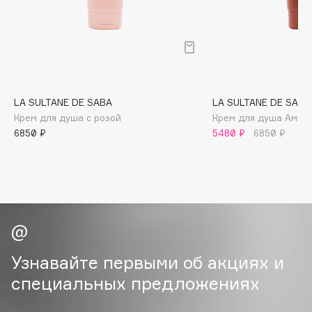
B
Babor
Baffy
Balmain Hair Couture
ЭКСКЛЮЗИВ
Banderas
LA SULTANE DE SABA
LA SULTANE DE SABA
Крем для душа с розой
Крем для душа Амбра
Basicare
6850 ₽
5480 ₽
6850 ₽
Batiste
Beauty Bomb
Beauty Pati
Beautyblades
НОВИНКА
beautyblender
Bebble
Beverly Hills Polo Club
Узнавайте первыми об акциях и
Biodance
специальных предложениях
Bioderma