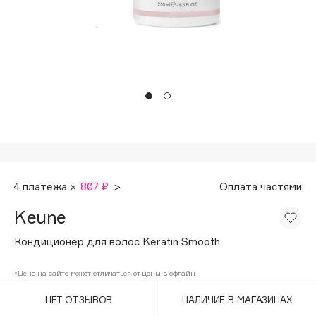
Подарки
Tom Ford
HFC
Для дома
Angiopharm
Техника
KIKO Milano
Estée Lauder
Clarins
0 - 9
100BON
4 платежа ×
807 ₽
>
Оплата частями
22|11
Keune
Кондиционер для волос Keratin Smooth
A
*Цена на сайте может отличаться от цены в офлайн
Acqua di Parma
НЕТ ОТЗЫВОВ
НАЛИЧИЕ В МАГАЗИНАХ
Acque di Italia