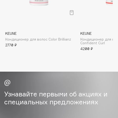
B
Babor
Baffy
Balmain Hair Couture
ЭКСКЛЮЗИВ
KEUNE
KEUNE
Banderas
Кондиционер для волос Color Brillianz
Кондиционер для ку
Confident Curl
Basicare
2770 ₽
4200 ₽
Batiste
Beauty Bomb
Beauty Pati
Beautyblades
НОВИНКА
beautyblender
Bebble
Узнавайте первыми об акциях и
Beverly Hills Polo Club
специальных предложениях
Biodance
Bioderma