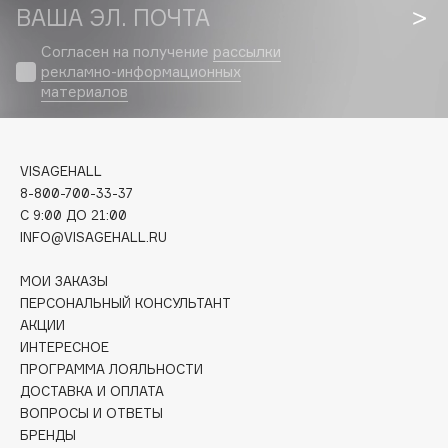
Biomed
ВАША ЭЛ. ПОЧТА
Biorepair
Согласен на получение
рассылки
Blanx
рекламно-информационных
Blistex
материалов
BLOME
Boadicea The Victorious
VISAGEHALL
Bobbi Brown
8-800-700-33-37
BOOMSHOP
C 9:00 ДО 21:00
BORK
INFO@VISAGEHALL.RU
Brunello Cucinelli
МОИ ЗАКАЗЫ
Bvlgari
ПЕРСОНАЛЬНЫЙ КОНСУЛЬТАНТ
by TERRY
АКЦИИ
BY WISHTREND
ИНТЕРЕСНОЕ
Byredo
ПРОГРАММА ЛОЯЛЬНОСТИ
ДОСТАВКА И ОПЛАТА
ВОПРОСЫ И ОТВЕТЫ
C
БРЕНДЫ