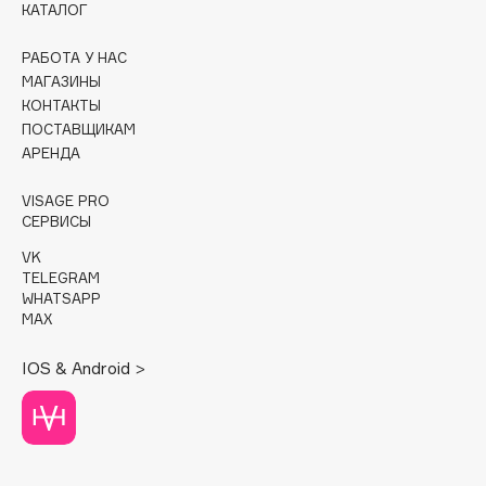
КАТАЛОГ
Cadence
РАБОТА У НАС
Capelli Dorati
МАГАЗИНЫ
Carbon Theory
КОНТАКТЫ
ПОСТАВЩИКАМ
Carmex
АРЕНДА
Carolina Herrera
Catrice
VISAGE PRO
СЕРВИСЫ
Celimax
Cettua
VK
TELEGRAM
Chupa Chups
WHATSAPP
Clarette
MAX
Clarins
IOS & Android >
Clarins Precious
НОВИНКА
Clinique
Clive Christian
Club De Nuit