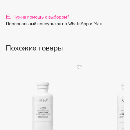
Apagard
Aravia Professional
Нужна помощь с выбором?
Arcadia
Персональный консультант в WhatsApp и Max
Archetype
Architect Demidoff
Похожие товары
ARIVE MAKEUP
Art&Fact
Art-Visage
Artdeco
Astra
Atelier Rebul
Augustinus Bader
Aveda
Avene