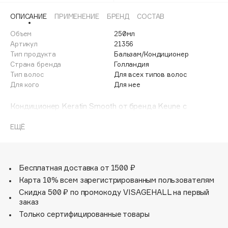
Adele for you
Финал лета
ОПИСАНИЕ
ПРИМЕНЕНИЕ
БРЕНД
СОСТАВ
Advante
ЭКСКЛЮЗИВ
1 АВГ - 31 АВГ
Объем
250мл
Aesop
Артикул
21356
Age Stop
Тип продукта
Бальзам/Кондиционер
ЭКСКЛЮЗИВ
Страна бренда
Голландия
AHFA Cosmetics
Тип волос
Для всех типов волос
Ajmal
Для кого
Для нее
Alix Avien
Кондиционер Keratin Smooth от бренда Keune с
Allies of Skin
кератином, провитамином В5 и маслом ши прекрасно
AMAN
подойдет для нормальных сухих и поврежденных волос.
ЕЩЁ
Кондиционер тщательно увлажняет, делает волосы
Amina Daudova Brushes
блестящими и эластичными.
Amouage
Уникальный Quat комплекс защищает волосы во время
укладки с использованием тепла и предотвращает
Amuleto Di Casa
Бесплатная доставка от 1500 ₽
ломкость волос.
Карта 10% всем зарегистрированным пользователям
Angiopharm
ЭКСКЛЮЗИВ
Скидка 500 ₽ по промокоду VISAGEHALL на первый
Annbeauty
заказ
Anua
Только сертифицированные товары
Apadent