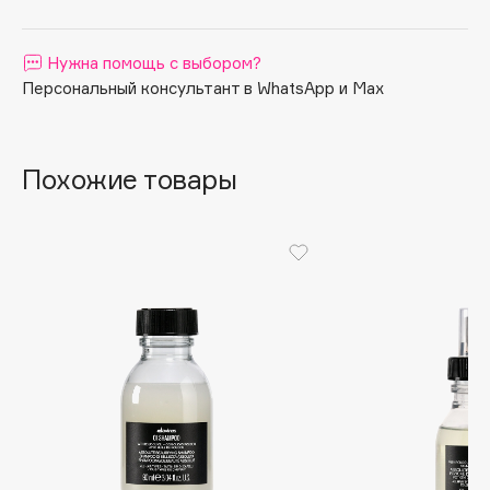
Apagard
Aravia Professional
Нужна помощь с выбором?
Arcadia
Персональный консультант в WhatsApp и Max
Archetype
Architect Demidoff
Похожие товары
ARIVE MAKEUP
Art&Fact
Art-Visage
Artdeco
Astra
Atelier Rebul
Augustinus Bader
Aveda
Avene