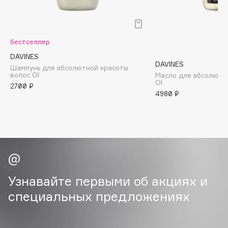
B
Babor
бестселлер
Baffy
Balmain Hair Couture
DAVINES
ЭКСКЛЮЗИВ
DAVINES
Шампунь для абсолютной красоты
Banderas
волос Ol
Масло для абсолютн
OI
2700 ₽
Basicare
4980 ₽
Batiste
Beauty Bomb
Beauty Pati
Beautyblades
НОВИНКА
beautyblender
Bebble
Узнавайте первыми об акциях и
Beverly Hills Polo Club
специальных предложениях
Biodance
Bioderma