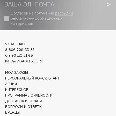
Biomed
ВАША ЭЛ. ПОЧТА
Biorepair
Согласен на получение
рассылки
Blanx
рекламно-информационных
Blistex
материалов
BLOME
Boadicea The Victorious
VISAGEHALL
Bobbi Brown
8-800-700-33-37
BOOMSHOP
C 9:00 ДО 21:00
BORK
INFO@VISAGEHALL.RU
Brunello Cucinelli
МОИ ЗАКАЗЫ
Bvlgari
ПЕРСОНАЛЬНЫЙ КОНСУЛЬТАНТ
by TERRY
АКЦИИ
BY WISHTREND
ИНТЕРЕСНОЕ
ПРОГРАММА ЛОЯЛЬНОСТИ
Byredo
ДОСТАВКА И ОПЛАТА
ВОПРОСЫ И ОТВЕТЫ
БРЕНДЫ
C