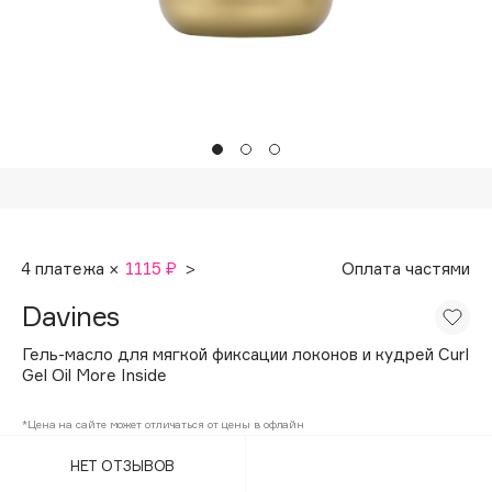
Подарки
Tom Ford
HFC
Для дома
Angiopharm
Техника
KIKO Milano
Estée Lauder
Clarins
0 - 9
4 платежа ×
1115 ₽
>
Оплата частями
100BON
Davines
22|11
Гель-масло для мягкой фиксации локонов и кудрей Curl
Gel Oil More Inside
A
*Цена на сайте может отличаться от цены в офлайн
Acqua di Parma
НЕТ ОТЗЫВОВ
Acque di Italia