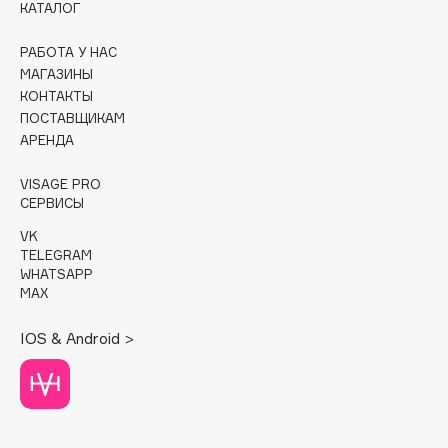
КАТАЛОГ
Cadence
РАБОТА У НАС
Capelli Dorati
МАГАЗИНЫ
Carbon Theory
КОНТАКТЫ
ПОСТАВЩИКАМ
Carmex
АРЕНДА
Carolina Herrera
Catrice
VISAGE PRO
СЕРВИСЫ
Celimax
Cettua
VK
TELEGRAM
Chupa Chups
WHATSAPP
Clarette
MAX
Clarins
IOS & Android >
Clarins Precious
Clinique
Clive Christian
Club De Nuit