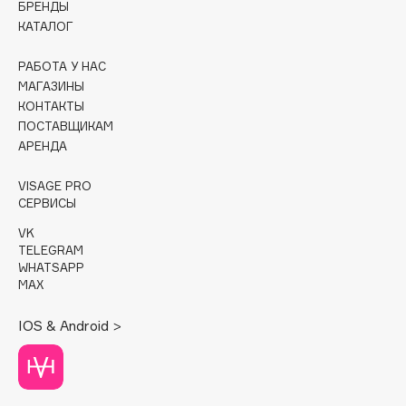
БРЕНДЫ
КАТАЛОГ
Cadence
Capelli Dorati
РАБОТА У НАС
Carbon Theory
МАГАЗИНЫ
КОНТАКТЫ
Carmex
ПОСТАВЩИКАМ
Carolina Herrera
АРЕНДА
Catrice
Celimax
VISAGE PRO
СЕРВИСЫ
Cettua
VK
Chupa Chups
TELEGRAM
Clarette
WHATSAPP
MAX
Clarins
Clarins Precious
НОВИНКА
IOS & Android >
Clinique
Clive Christian
Club De Nuit