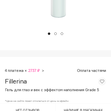
Подарки
Tom Ford
HFC
Для дома
Angiopharm
Техника
KIKO Milano
Estée Lauder
Clarins
0 - 9
100BON
4 платежа ×
2737 ₽
>
Оплата частями
22|11
Fillerina
A
Гель для глаз и век c эффектом наполнения Grade 5
Acqua di Parma
*Цена на сайте может отличаться от цены в офлайн
Acque di Italia
НЕТ ОТЗЫВОВ
НАЛИЧИЕ В МАГАЗИНАХ