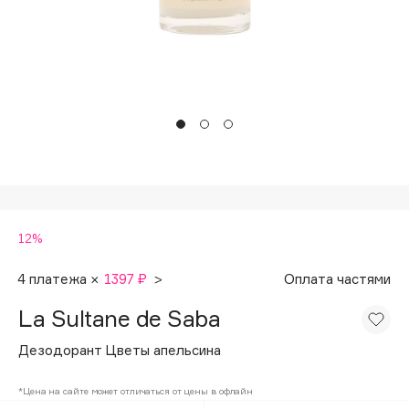
Подарки
Tom Ford
HFC
Для дома
Angiopharm
Техника
KIKO Milano
Estée Lauder
Clarins
0 - 9
12%
100BON
22|11
4 платежа ×
1397 ₽
>
Оплата частями
La Sultane de Saba
A
Дезодорант Цветы апельсина
Acqua di Parma
*Цена на сайте может отличаться от цены в офлайн
Acque di Italia