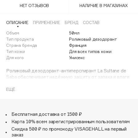
Adele for you
НЕТ ОТЗЫВОВ
НАЛИЧИЕ В МАГАЗИНАХ
Финал лета
Advante
ЭКСКЛЮЗИВ
1 АВГ - 31 АВГ
Aesop
ОПИСАНИЕ
ПРИМЕНЕНИЕ
БРЕНД
СОСТАВ
Age Stop
Объем
ЭКСКЛЮЗИВ
50мл
Тип продукта
Роликовый дезодорант
AHFA Cosmetics
Страна бренда
Франция
Ajmal
Тип кожи
Для всех типов кожи
Для кого
Унисекс
Alix Avien
Allies of Skin
Роликовый дезодорант-антиперспирант La Sultane de
AMAN
Saba обеспечивает надёжную защиту от запаха и влаги
в течение дня, оставляя кожу свежей и ухоженной без
Amina Daudova Brushes
следов на одежде.
ЕЩЁ
Amouage
Amuleto Di Casa
Формула с мягким уходовым действием обогащена
нотами бергамота, лимона, нероли и розы, которые
Angiopharm
ЭКСКЛЮЗИВ
раскрываются на коже благородным аккордом
Бесплатная доставка от 1500 ₽
Annbeauty
апельсинового цветка. Аромат нежный, утончённый и
Карта 10% всем зарегистрированным пользователям
гармонично сочетается с любым парфюмом.
Anua
Скидка 500 ₽ по промокоду VISAGEHALL на первый
заказ
Apadent