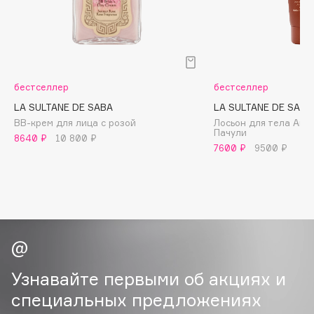
B
Babor
Baffy
Balmain Hair Couture
ЭКСКЛЮЗИВ
бестселлер
бестселлер
Banderas
LA SULTANE DE SABA
LA SULTANE DE SABA
Basicare
ВВ-крем для лица с розой
Лосьон для тела Амбр
Пачули
8640 ₽
10 800 ₽
Batiste
7600 ₽
9500 ₽
Beauty Bomb
Beauty Pati
Beautyblades
НОВИНКА
beautyblender
Bebble
Beverly Hills Polo Club
Узнавайте первыми об акциях и
Biodance
специальных предложениях
Bioderma