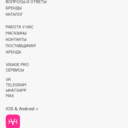
ВОПРОСЫ И ОТВЕТЫ
БРЕНДЫ
Cadence
КАТАЛОГ
Capelli Dorati
Carbon Theory
РАБОТА У НАС
МАГАЗИНЫ
Carmex
КОНТАКТЫ
Carolina Herrera
ПОСТАВЩИКАМ
Catrice
АРЕНДА
Celimax
VISAGE PRO
Cettua
СЕРВИСЫ
Chupa Chups
VK
Clarette
TELEGRAM
WHATSAPP
Clarins
MAX
Clarins Precious
Clinique
IOS & Android >
Clive Christian
Club De Nuit